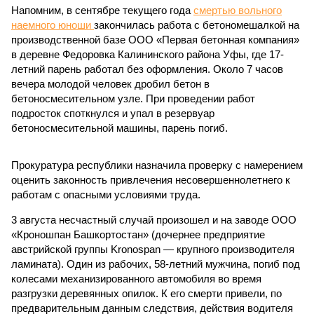
Напомним, в сентябре текущего года
смертью вольного
наемного юноши
закончилась работа с бетономешалкой на
производственной базе ООО «Первая бетонная компания»
в деревне Федоровка Калининского района Уфы, где 17-
летний парень работал без оформления. Около 7 часов
вечера молодой человек дробил бетон в
бетоносмесительном узле. При проведении работ
подросток споткнулся и упал в резервуар
бетоносмесительной машины, парень погиб.
Прокуратура республики назначила проверку с намерением
оценить законность привлечения несовершеннолетнего к
работам с опасными условиями труда.
3 августа несчастный случай произошел и на заводе ООО
«Кроношпан Башкортостан» (дочернее предприятие
австрийской группы Kronospan — крупного производителя
ламината). Один из рабочих, 58-летний мужчина, погиб под
колесами механизированного автомобиля во время
разгрузки деревянных опилок. К его смерти привели, по
предварительным данным следствия, действия водителя