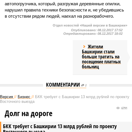
автопогрузчика, который, разгружая деревянные опилки,
нарушил правила техники безопасности и, не убедившись
в отсутствии рядом людей, наехал на разнорабочего.
Отдел новостей «Нашей версии в Башкирии»
Опубликовано:
08.12.2017 17:52
Отредактировано:
08.12.2017 18:02
Жители
Башкирии стали
больше тратить на
посещение платных
больниц
КОММЕНТАРИИ
0
Версия
//
Бизнес
//
БКК требует с Башкирии 13 млрд рублей по проекту
Восточного выезда
6791
Долг на дороге
БКК требует с Башкирии 13 млрд рублей по проекту
Восточного выезда