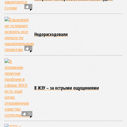
1
Недорасходовали
3
В ЖЭУ – за острыми ощущениями
196