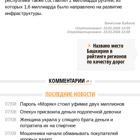
республики также составлял 2 миллиарда рублей, из
которых 1,6 миллиарда было направлено на развитие
инфраструктуры.
Вячеслав Буйнов
Опубликовано:
23.01.2026 13:59
Отредактировано:
23.01.2026 13:59
Названо место
Башкирии в
рейтинге регионов
по качеству дорог
КОММЕНТАРИИ
0
ПОСЛЕДНИЕ НОВОСТИ
07/08
Пароль «Моряк» стоил уфимке двух миллионов
07/08
Опекун присвоила деньги подопечной девочки
07/08
Женщина украла у спящего брата деньги и
потратила их на спиртное
07/08
Мошенники начали обманывать покупателей
игровых валют