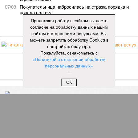
07/08
Покупательница набросилась на стража порядка и
попала под суд
Продолжая работу с сайтом вы даете
ЕЩЕ НОВОСТИ
согласие на обработку данных нашим
сайтом и сторонними ресурсами. Вы
можете запретить обработку Cookies в
настройках браузера.
НОВОСТИ ПАРТНЕРОВ
Пожалуйста, ознакомьтесь с
«Политикой в отношении обработки
персональных данных»
Новости smi2.ru
.
ЕЩЕ ИЗ РАЗДЕЛА «ОБЩЕСТВО»
OK
Мотоциклист накинулся на
несовершеннолетних и попал под суд