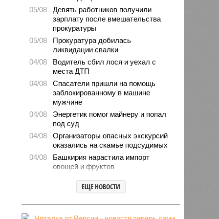
05/08
Девять работников получили
зарплату после вмешательства
прокуратуры
05/08
Прокуратура добилась
ликвидации свалки
04/08
Водитель сбил лося и уехал с
места ДТП
04/08
Спасатели пришли на помощь
заблокированному в машине
мужчине
04/08
Энергетик помог майнеру и попал
под суд
04/08
Организаторы опасных экскурсий
оказались на скамье подсудимых
04/08
Башкирия нарастила импорт
овощей и фруктов
03/08
Мошенники попытались обмануть
ЕЩЕ НОВОСТИ
директора магазина
03/08
Житель Башкирии выдумал
ограбление и поплатился штрафом