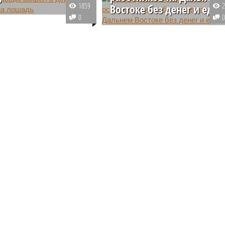
1859
Востоке без денег и еды
 произошёл в
0
ком районе республики.
Работники башкирской компани
 деревни Язги-Юрт
«Уфанефтемаш» оказались во
 по проекту Восточного выезда
дведь вышел из леса к
Владивостоке без денег и
возможности вернуться домой.
Чтобы обратить внимание на
екту Восточного выезда
свою беду, они устроили
забастовку.
рублей по проекту Восточного выезда (изображение
сгенерировано ИИ)
я «Башкирская концессионная компания» обратилась в суд
 к министерству транспорта и дорожного хозяйства Башкирии
ании около 13 млрд рублей, связанных со строительством
ого выезда из Уфы.
Сюжет:
Недвижимость