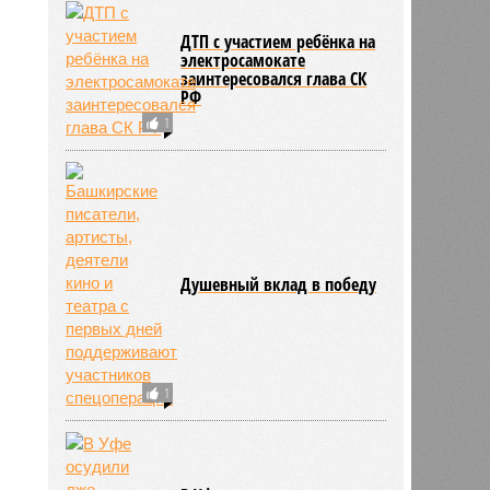
ДТП с участием ребёнка на
электросамокате
заинтересовался глава СК
РФ
1
Душевный вклад в победу
1