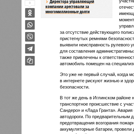
участн
Директора управляющей
0
компании арестовали за
отечес
многомиллионные долги
имеюща
момент
управл
за отсутствие действующего полиса
пристегнутых ремнями безопасности
выявили неисправность рулевого у
для составления административных
также привлечены к ответственнос
автомобиль помещен на специализ
Это уже не первый случай, когда 
в интернете рискуют жизнью и здо
безопасности.
В тот же день в Иглинском районе
транспортное происшествие с учас
Сандеро» и «Лада Гранта». Авария 
автодороги. По предварительным 
предотвращения возгорания пожар
аккумуляторные батареи, провели