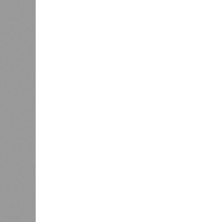
В РАЗДЕЛЕ
Стало и
0
Башкири
«Мост» в Поднебесную
часть э
0
О план
регион
Недорасходовали
заседа
0
объявл
премьер и министр промышленности
республике ведется системная раб
поставленных руководством стран
Премьер-министр правительства 
драйвером развития регионально
производства.
«При этом одной из ключевых зад
республики в реализацию проекто
независимости. По ряду направл
в части беспилотных авиационных