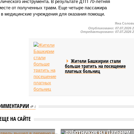
лического инструмента. В результате ДТП 70-летняя
месте от полученных травм. Еще четыре пассажира
 в медицинские учреждения для оказания помощи.
Яна Солов
Опубликовано:
07.07.2026 
Отредактировано:
07.07.2026 
Жители Башкирии стали
больше тратить на посещение
платных больниц
ОММЕНТАРИИ
0
Работодатель из
медведь вышел в
ЕЩЕ НА САЙТЕ
Башкирии оставил своих
ю и накинулся на
работников на Дальнем
ь