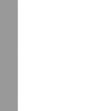
аспекты реализации концессионног
Соглашение по Восточному выезд
международном экономическом фор
строительства автодорожного тонне
перехода через реку Уфу с эстакад
участка платной скоростной автом
На форуме
Радию Хабирову
,
Анд
концессионной компании»
Асабали
проекта требованиям методики IRII
устойчивости инфраструктурных пр
крупнейшим инфраструктурным объе
стоимость строительно-монтажных р
млрд приходится на федеральную 
планировалось в 2024 году.