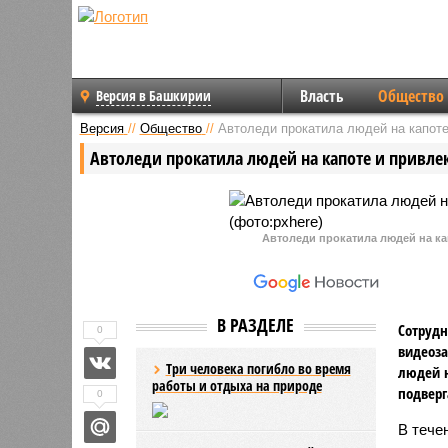
Власть
Общество
Версия в Башкирии
Версия
//
Общество
//
Автоледи прокатила людей на капоте
Автоледи прокатила людей на капоте и привл
Автоледи прокатила людей на ка
В РАЗДЕЛЕ
Сотрудн
0
видеоза
Три человека погибло во время
людей н
работы и отдыха на природе
подверг
0
В тече