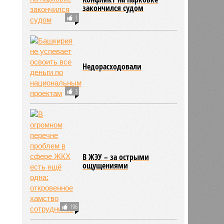
закончился судом
1
Недорасходовали
3
8399
В ЖЭУ – за острыми
ощущениями
196