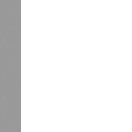
К
Версия
//
Власть
//
Раскрыта выделенная на развитие пром
План на миллиарды
Раскрыта выделенная на развитие промышленн
Раскрыта выделенная на разви
(изо