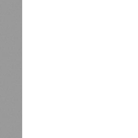
0
Помимо
начислении процентов за пользова
условия действующего концессионн
БКК была создана в 2016 году по 
финансирования крупного инфрастр
Восточного выезда превысила 40 
подрядчиком работ выступало ООО
переименованное в «ЛМА».
Согласно условиям концессионного
эксплуатировать дорогу, тоннель и
плату с водителей в течение 25 лет
Движение по ней было открыто в ма
Отдельным требованием в иске зна
выполнению работ на объекте испо
закрепить в судебном порядке.
В качестве третьих лиц в деле уч
«Ленстрой», правительство Башкир
разбирательство затрагивает как ф