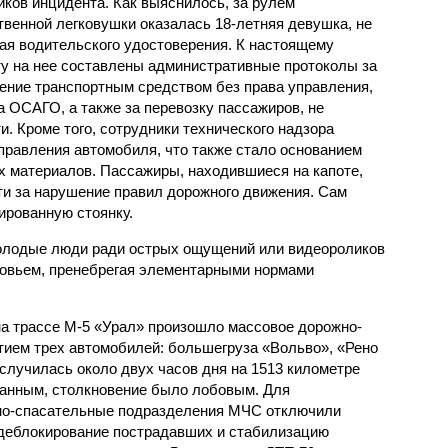
иков инцидента. Как выяснилось, за рулем
твенной легковушки оказалась 18-летняя девушка, не
я водительского удостоверения. К настоящему
у на нее составлены административные протоколы за
ение транспортным средством без права управления,
 ОСАГО, а также за перевозку пассажиров, не
. Кроме того, сотрудники технического надзора
правления автомобиля, что также стало основанием
 материалов. Пассажиры, находившиеся на капоте,
ти за нарушение правил дорожного движения. Сам
ированную стоянку.
молодые люди ради острых ощущений или видеороликов
ровьем, пренебрегая элементарными нормами
 на трассе М-5 «Урал» произошло массовое дорожно-
тием трех автомобилей: большегруза «Вольво», «Рено
случилась около двух часов дня на 1513 километре
данным, столкновение было лобовым. Для
но-спасательные подразделения МЧС отключили
 деблокирование пострадавших и стабилизацию