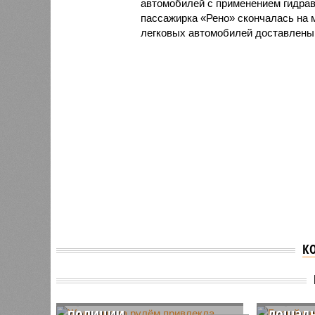
автомобилей с применением гидрав
пассажирка «Рено» скончалась на 
легковых автомобилей доставлены
К
Женщина за рулём
Бурый 
привлекла внимание
деревн
полиции
лошад