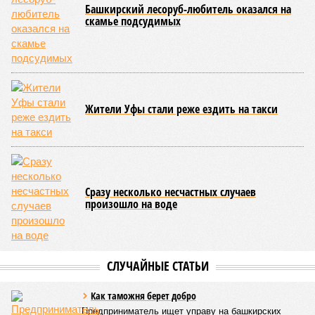
дополнительно 1,3 миллиарда рублей в рамках
одноименного национального проекта. Большая часть этих
средств предназначена для оснащения центра дронов на
базе технопарка «Зубово».
Кроме того, в регионе планируется увеличить число малых
технологических компаний до 150, а также довести
количество резидентов инновационного центра «Сколково»
из Башкортостана до 60.
Как
отмечают
эксперты, общероссийская ситуация в
промышленности сильно разнится по отраслям. Наиболее
уверенный рост демонстрируют производства, связанные с
оборонно-промышленным комплексом, беспилотниками, а
также фармацевтика, медицинская и химическая
промышленность. В то же время в других гражданских
отраслях, столкнувшихся со снижением спроса,
наблюдается отрицательная динамика.
Поскольку в Башкирии существенная часть средств
выделяется в рамках нацпроекта «Беспилотные
авиационные системы», данное направление здесь