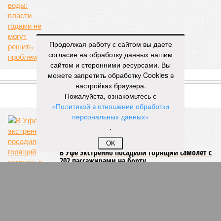
07/08
Женщина украла у спящего брата деньги и
потратила их на спиртное
07/08
Мошенники начали обманывать покупателей
игровых валют
Продолжая работу с сайтом вы даете
07/08
Покупательница набросилась на стража порядка и
согласие на обработку данных нашим
попала под суд
сайтом и сторонними ресурсами. Вы
ЕЩЕ НОВОСТИ
можете запретить обработку Cookies в
настройках браузера.
Пожалуйста, ознакомьтесь с
«Политикой в отношении обработки
персональных данных»
НОВОСТИ ПАРТНЕРОВ
.
OK
Новости smi2.ru
ЕЩЕ ИЗ РАЗДЕЛА «ОБЩЕСТВО»
Жители Башкирии вновь передали