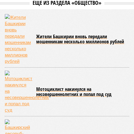
региона в 2026 году 2 миллиарда рублей было объявлено
на заседании правительства Республики Башкортостан
объявлено о планах выделить . Как обратил внимание
вице-премьер и министр промышленности, энергетики и
инноваций РБ
Александр Шельдяев
, в республике
ведется системная работа по выполнению задач
технологического лидерства, поставленных руководством
страны.
Премьер-министр правительства Башкортостана
Андрей
Назаров
отметил, что основным драйвером развития
региональной промышленности должны выступить
обрабатывающие производства.
«При этом одной из ключевых задач остается
максимальное вовлечение предприятий республики в
реализацию проектов обеспечения технологического
лидерства и независимости. По ряду направлений мы
показываем хорошие результаты, например в части
беспилотных авиационных систем», – указал Назаров.
На развитие этой сферы республика привлекла