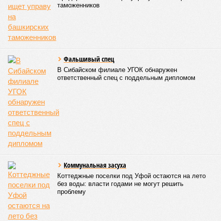
считается одним из наиболее перспективных
В 2025 году общий объем господдержки промышленности
республики также составлял 2 миллиарда рублей, из
которых 1,6 миллиарда было направлено на развитие
инфраструктуры.
Вячеслав Буйнов
Опубликовано:
23.01.2026 13:59
Отредактировано:
23.01.2026 13:59
Названо место
Башкирии в
рейтинге регионов
по качеству дорог
КОММЕНТАРИИ
0
ПОСЛЕДНИЕ НОВОСТИ
07/08
Пароль «Моряк» стоил уфимке двух миллионов
07/08
Опекун присвоила деньги подопечной девочки