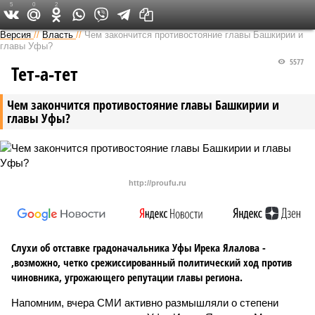
5
0
2
Версия в Башкирии
Версия
//
Власть
//
Чем закончится противостояние главы Башкирии и
главы Уфы?
5577
Тет-а-тет
Чем закончится противостояние главы Башкирии и
главы Уфы?
http://proufu.ru
Слухи об отставке градоначальника Уфы Ирека Ялалова -
,возможно, четко срежиссированный политический ход против
чиновника, угрожающего репутации главы региона.
Напомним, вчера СМИ активно размышляли о степени