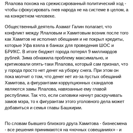
Ялалова похожа на срежиссированный политический ход -
чтобы сфокусировать гнев народа не на системе в целом, а
на конкретном человеке.
Общественный деятель Азамат Галин полагает, что
конфликт между Ялаловым и Хамитовым возник после того
как Хамитов не исполнил обещания и не покрыл кредиты,
которые Уфа взяла в банках для проведения ШОС и
БРИКС. В итоге бюджет города потерял 9 миллиардов
рублей. Зима обнажила проблему максимально, и
критиковали опять-таки Ялалова, который сам признал, что
у города просто нет денег на уборку снега. При этом он
пока молчит о том, что денег нет из-за пустых обещаний
Хамитова, а фигурантами коррупционных скандалов
являются замы Ялалова, навязанные ему главой
республики. Так что, если силовики начнут раскручивать
замов мэра, то к фигурантам этого уголовного дела может
добавиться и семья главы Башкирии.
По словам бывшего близкого друга Хамитова - бизнесмена
- все решения принимаются на «ночных совещаниях» - и