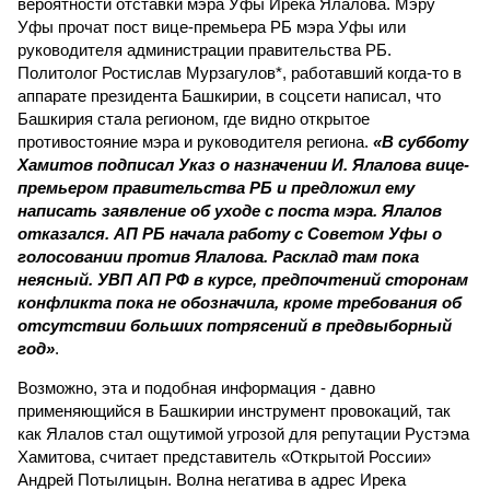
вероятности отставки мэра Уфы Ирека Ялалова. Мэру
Уфы прочат пост вице-премьера РБ мэра Уфы или
руководителя администрации правительства РБ.
Политолог Ростислав Мурзагулов*, работавший когда-то в
аппарате президента Башкирии, в соцсети написал, что
Башкирия стала регионом, где видно открытое
противостояние мэра и руководителя региона.
«В субботу
Хамитов подписал Указ о назначении И. Ялалова вице-
премьером правительства РБ и предложил ему
написать заявление об уходе с поста мэра. Ялалов
отказался. АП РБ начала работу с Советом Уфы о
голосовании против Ялалова. Расклад там пока
неясный. УВП АП РФ в курсе, предпочтений сторонам
конфликта пока не обозначила, кроме требования об
отсутствии больших потрясений в предвыборный
год»
.
Возможно, эта и подобная информация - давно
применяющийся в Башкирии инструмент провокаций, так
как Ялалов стал ощутимой угрозой для репутации Рустэма
Хамитова, считает представитель «Открытой России»
Андрей Потылицын. Волна негатива в адрес Ирека