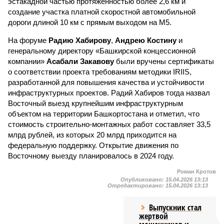
эстакадной частью протяжённостью более 2,6 км и
создание участка платной скоростной автомобильной
дороги длиной 10 км с прямым выходом на М5.
На форуме
Радию Хабирову
,
Андрею Костину
и
генеральному директору «Башкирской концессионной
компании»
Асабали Закавову
были вручены сертификаты
о соответствии проекта требованиям методики IRIIS,
разработанной для повышения качества и устойчивости
инфраструктурных проектов. Радий Хабиров тогда назвал
Восточный выезд крупнейшим инфраструктурным
объектом на территории Башкортостана и отметил, что
стоимость строительно-монтажных работ составляет 33,5
млрд рублей, из которых 20 млрд приходится на
федеральную поддержку. Открытие движения по
Восточному выезду планировалось в 2024 году.
Роман Кротов
Опубликовано:
15.04.2026 13:13
Отредактировано:
15.04.2026 13:13
Выпускник стал
жертвой