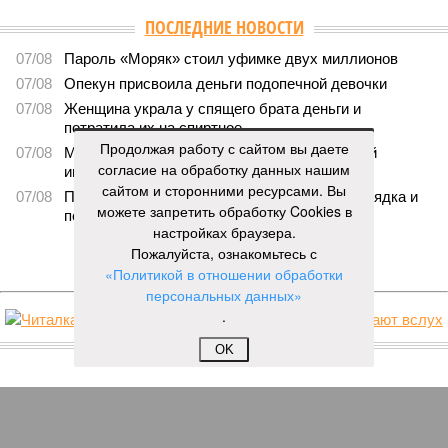
ПОСЛЕДНИЕ НОВОСТИ
07/08
Пароль «Моряк» стоил уфимке двух миллионов
07/08
Опекун присвоила деньги подопечной девочки
07/08
Женщина украла у спящего брата деньги и
потратила их на спиртное
Продолжая работу с сайтом вы даете
07/08
Мошенники начали обманывать покупателей
согласие на обработку данных нашим
игровых валют
сайтом и сторонними ресурсами. Вы
07/08
Покупательница набросилась на стража порядка и
можете запретить обработку Cookies в
попала под суд
настройках браузера.
Пожалуйста, ознакомьтесь с
ЕЩЕ НОВОСТИ
«Политикой в отношении обработки
персональных данных»
.
НОВОСТИ ПАРТНЕРОВ
OK
Новости smi2.ru
ЕЩЕ ИЗ РАЗДЕЛА «ВЛАСТЬ»