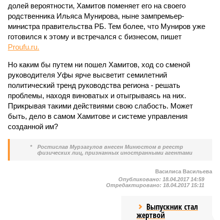
долей вероятности, Хамитов поменяет его на своего
родственника Ильяса Мунирова, ныне зампремьер-
министра правительства РБ. Тем более, что Муниров уже
готовился к этому и встречался с бизнесом, пишет
Рroufu.ru.
Но каким бы путем ни пошел Хамитов, ход со сменой
руководителя Уфы ярче высветит семилетний
политический тренд руководства региона - решать
проблемы, находя виноватых и отыгрываясь на них.
Прикрывая такими действиями свою слабость. Может
быть, дело в самом Хамитове и системе управления
созданной им?
*
Ростислав Мурзагулов внесен Минюстом в реестр
физических лиц, признанных иностранными агентами
Василиса Васильева
Опубликовано:
18.04.2017 14:59
Отредактировано:
18.04.2017 15:11
Выпускник стал
жертвой