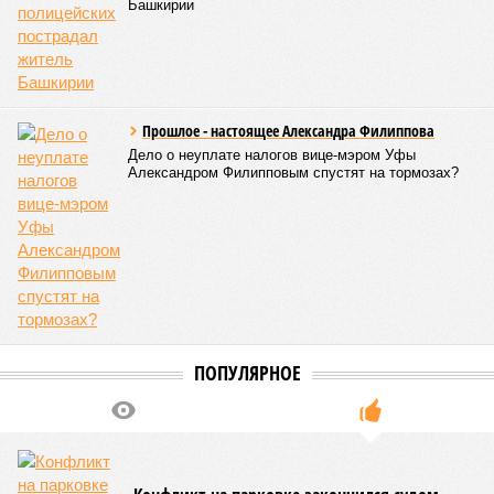
Версия
//
Власть
//
Раскрыта выделенная на развитие промышленности
Башкирии в 2026 году сумма
8434
План на миллиарды
Раскрыта выделенная на развитие промышленности
Башкирии в 2026 году сумма
Раскрыта выделенная на развитие промышленности Башкирии в 2026
году сумма (изображение: shedevrum.ai)
Стало известно, что в 2026 году на развитие промышленного
сектора Башкирии будет направлено более 2 миллиардов рублей.
Большую часть этих средств выделят из федерального бюджета.
О планах выделить на поддержку промышленного сектора
региона в 2026 году 2 миллиарда рублей было объявлено