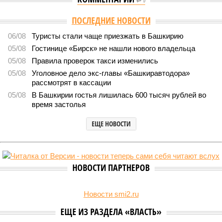
0
Версия
//
Бизнес
//
БКК требует с Башкирии 13 млрд рублей по проекту
Восточного выезда
6860
Долг на дороге
БКК требует с Башкирии 13 млрд рублей по проекту
Восточного выезда
БКК требует с Башкирии 13 млрд рублей по проекту Восточного выезда
(изображение сгенерировано ИИ)
Компания «Башкирская концессионная компания» обратилась в
суд с иском к министерству транспорта и дорожного хозяйства
Башкирии о взыскании около 13 млрд рублей, связанных со
строительством Восточного выезда из Уфы.
Сюжет:
Недвижимость