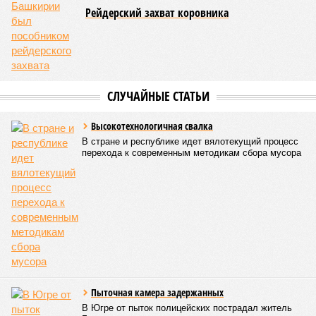
компании»
Асабали Закавову
были вручены сертификаты
о соответствии проекта требованиям методики IRIIS,
разработанной для повышения качества и устойчивости
инфраструктурных проектов. Радий Хабиров тогда назвал
Восточный выезд крупнейшим инфраструктурным
объектом на территории Башкортостана и отметил, что
стоимость строительно-монтажных работ составляет 33,5
млрд рублей, из которых 20 млрд приходится на
федеральную поддержку. Открытие движения по
Восточному выезду планировалось в 2024 году.
Роман Кротов
Опубликовано:
15.04.2026 13:13
Отредактировано:
15.04.2026 13:13
Выпускник стал
жертвой
мошенников и
отдал им деньги на
одежду
КОММЕНТАРИИ
0