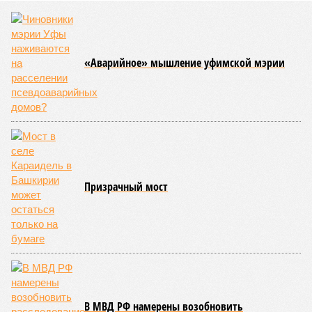
Помимо основной суммы долга, истец настаивает на
начислении процентов за пользование чужими денежными
средствами и требует изменить условия действующего
концессионного соглашения.
БКК была создана в 2016 году по соглашению
правительства региона с ВТБ для финансирования
крупного инфраструктурного проекта. Общая стоимость
строительства Восточного выезда превысила 40 млрд
рублей,
пишет
«Коммерсант». Генеральным подрядчиком
работ выступало ООО «Лимакмаращавтодороги»,
впоследствии переименованное в «ЛМА».
Согласно условиям концессионного соглашения, компания
получила право эксплуатировать дорогу, тоннель и мост,
входящие в состав Восточного выезда, и взимать плату с
водителей в течение 25 лет. Протяжённость новой
магистрали составляет 13,9 км. Движение по ней было
открыто в марте 2024 года.
Отдельным требованием в иске значится просьба