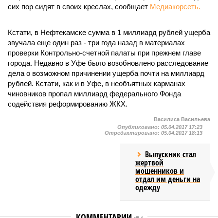
сих пор сидят в своих креслах, сообщает
Медиакорсеть.
Кстати, в Нефтекамске сумма в 1 миллиард рублей ущерба
звучала еще один раз - три года назад в материалах
проверки Контрольно-счетной палаты при прежнем главе
города. Недавно в Уфе было возобновлено расследование
дела о возможном причинении ущерба почти на миллиард
рублей. Кстати, как и в Уфе, в необъятных карманах
чиновников пропал миллиард федерального Фонда
содействия реформированию ЖКХ.
Василиса Васильева
Опубликовано:
05.04.2017 17:23
Отредактировано:
05.04.2017 18:13
Выпускник стал
жертвой
мошенников и
отдал им деньги на
одежду
КОММЕНТАРИИ