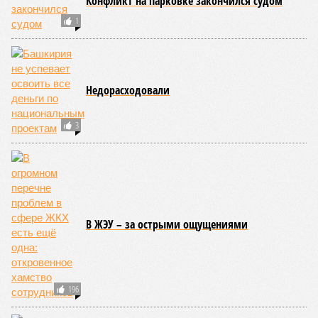
на заседании правительства Республики Башкортостан
объявлено о планах выделить . Как обратил внимание
вице-премьер и министр промышленности, энергетики и
инноваций РБ
Александр Шельдяев
, в республике
ведется системная работа по выполнению задач
технологического лидерства, поставленных руководством
страны.
Премьер-министр правительства Башкортостана
Андрей
Назаров
отметил, что основным драйвером развития
региональной промышленности должны выступить
обрабатывающие производства.
«При этом одной из ключевых задач остается
максимальное вовлечение предприятий республики в
реализацию проектов обеспечения технологического
лидерства и независимости. По ряду направлений мы
показываем хорошие результаты, например в части
беспилотных авиационных систем», – указал Назаров.
На развитие этой сферы республика привлекла
дополнительно 1,3 миллиарда рублей в рамках