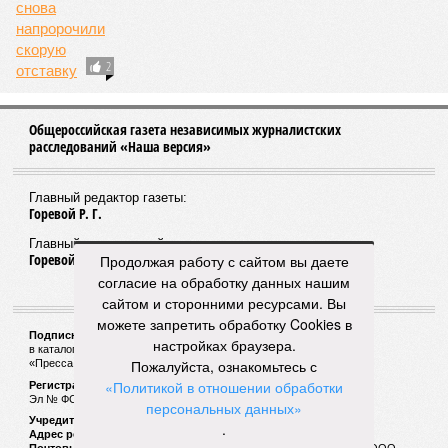
05/08
Правила проверок такси изменились
05/08
Уголовное дело экс-главы «Башкиравтодора»
рассмотрят в кассации
05/08
В Башкирии гостья лишилась 600 тысяч рублей во
время застолья
ЕЩЕ НОВОСТИ
НОВОСТИ ПАРТНЕРОВ
Продолжая работу с сайтом вы даете
Новости smi2.ru
согласие на обработку данных нашим
сайтом и сторонними ресурсами. Вы
ЕЩЕ ИЗ РАЗДЕЛА «ВЛАСТЬ»
можете запретить обработку Cookies в
настройках браузера.
Пожалуйста, ознакомьтесь с
«Политикой в отношении обработки
персональных данных»
«Аварийное» мышление уфимской мэрии
.