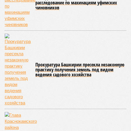
признать, что обязательства по выполнению работ на
объекте исполнены в полном объёме. Эту позицию
компания просит закрепить в судебном порядке.
В качестве третьих лиц в деле участвуют ООО «ЛМА»,
санкт-петербургское АО «Ленстрой», правительство
Башкирии и Транспортная дирекция региона. Судебное
разбирательство затрагивает как финансовые
обязательства по проекту, так и правовые аспекты
реализации концессионного соглашения.
Соглашение по Восточному выезду
было подписано
в 2021
году на Петербургском международном экономическом
форуме. Проект предусматривал завершение
строительства автодорожного тоннеля длиной более 1,2
км, возведение мостового перехода через реку Уфу с
эстакадной частью протяжённостью более 2,6 км и
создание участка платной скоростной автомобильной
дороги длиной 10 км с прямым выходом на М5.
На форуме
Радию Хабирову
,
Андрею Костину
и
генеральному директору «Башкирской концессионной