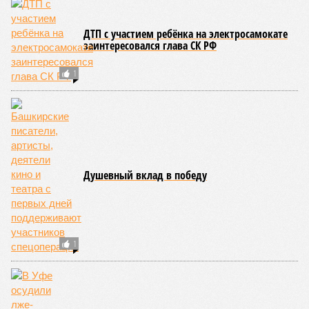
одноименного национального проекта. Большая часть этих
средств предназначена для оснащения центра дронов на
базе технопарка «Зубово».
Кроме того, в регионе планируется увеличить число малых
технологических компаний до 150, а также довести
количество резидентов инновационного центра «Сколково»
из Башкортостана до 60.
Как
отмечают
эксперты, общероссийская ситуация в
промышленности сильно разнится по отраслям. Наиболее
уверенный рост демонстрируют производства, связанные с
оборонно-промышленным комплексом, беспилотниками, а
также фармацевтика, медицинская и химическая
промышленность. В то же время в других гражданских
отраслях, столкнувшихся со снижением спроса,
наблюдается отрицательная динамика.
Поскольку в Башкирии существенная часть средств
выделяется в рамках нацпроекта «Беспилотные
авиационные системы», данное направление здесь
считается одним из наиболее перспективных