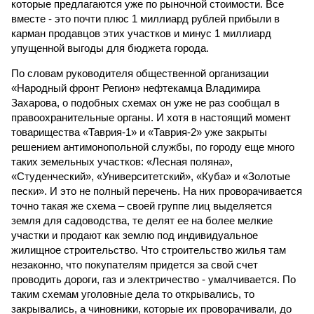
которые предлагаются уже по рыночной стоимости. Все
вместе - это почти плюс 1 миллиард рублей прибыли в
карман продавцов этих участков и минус 1 миллиард
упущенной выгоды для бюджета города.
По словам руководителя общественной организации
«Народный фронт Регион» нефтекамца Владимира
Захарова, о подобных схемах он уже не раз сообщал в
правоохранительные органы. И хотя в настоящий момент
товарищества «Таврия-1» и «Таврия-2» уже закрыты
решением антимонопольной службы, по городу еще много
таких земельных участков: «Лесная поляна»,
«Студенческий», «Университетский», «Куба» и «Золотые
пески». И это не полный перечень. На них проворачивается
точно такая же схема – своей группе лиц выделяется
земля для садоводства, те делят ее на более мелкие
участки и продают как землю под индивидуальное
жилищное строительство. Что строительство жилья там
незаконно, что покупателям придется за свой счет
проводить дороги, газ и электричество - умалчивается. По
таким схемам уголовные дела то открывались, то
закрывались, а чиновники, которые их проворачивали, до