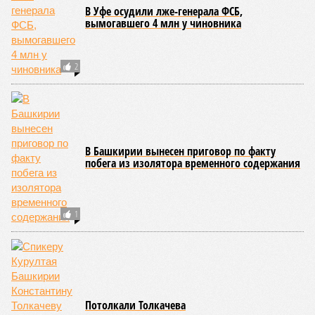
В 2025 году общий объем господдержки промышленности
республики также составлял 2 миллиарда рублей, из
которых 1,6 миллиарда было направлено на развитие
инфраструктуры.
Вячеслав Буйнов
Опубликовано:
23.01.2026 13:59
Отредактировано:
23.01.2026 13:59
Выпускник стал
жертвой
мошенников и
отдал им деньги на
одежду
КОММЕНТАРИИ
0
ПОСЛЕДНИЕ НОВОСТИ
06/08
Туристы стали чаще приезжать в Башкирию
05/08
Гостинице «Бирск» не нашли нового владельца