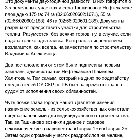
Это документы двухгодичной давности. В них говорится о
3-х земельных участках у села Ташкиново в Нефтекамске
площадью 175 га: 74 га (02:66:020602:1671), 55 га
(02:66:020601:188), 46 га (02:66:020601:189). Документы
разрешают предоставить участки для строительства
теплиц. Разумеется, без всяких торгов, ну, в случае, если
подана только одна заявка. Контроль за исполнением
возлагается, как всегда, на заместителя по строительству
Владимира Алексиянца.
Два постановления от этом были подписаны первым
замглавы администрации Нефтекамска Шамилем
Халитовым. Тем самым, который на днях по ходатайству
следователей СУ СКР по РБ был на время отстранен
судом от исполнения своих обязанностей.
Чуть позже глава города Рашит Давлетов изменил
назначение земель - из сельскохозяйственных они стали
предназначенными для индивидуального строительства.
Так, за Ташкиново возникли дачное и садовое
некоммерческие товарищества «Таврия-1» и «Таврия-2».
Затем один огромный участок раздробился на мелкие,