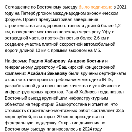
Соглашение по Восточному выезду
было подписано
в 2021
году на Петербургском международном экономическом
форуме. Проект предусматривал завершение
строительства автодорожного тоннеля длиной более 1,2
км, возведение мостового перехода через реку Уфу с
эстакадной частью протяжённостью более 2,6 км и
создание участка платной скоростной автомобильной
дороги длиной 10 км с прямым выходом на М5.
На форуме
Радию Хабирову
,
Андрею Костину
и
генеральному директору «Башкирской концессионной
компании»
Асабали Закавову
были вручены сертификаты
о соответствии проекта требованиям методики IRIIS,
разработанной для повышения качества и устойчивости
инфраструктурных проектов. Радий Хабиров тогда назвал
Восточный выезд крупнейшим инфраструктурным
объектом на территории Башкортостана и отметил, что
стоимость строительно-монтажных работ составляет 33,5
млрд рублей, из которых 20 млрд приходится на
федеральную поддержку. Открытие движения по
Восточному выезду планировалось в 2024 году.