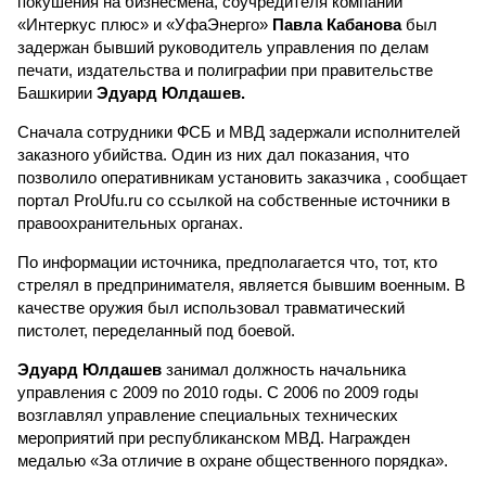
покушения на бизнесмена, соучредителя компаний
«Интеркус плюс» и «УфаЭнерго»
Павла Кабанова
был
задержан бывший руководитель управления по делам
печати, издательства и полиграфии при правительстве
Башкирии
Эдуард Юлдашев.
Сначала сотрудники ФСБ и МВД задержали исполнителей
заказного убийства. Один из них дал показания, что
позволило оперативникам установить заказчика , сообщает
портал ProUfu.ru со ссылкой на собственные источники в
правоохранительных органах.
По информации источника, предполагается что, тот, кто
стрелял в предпринимателя, является бывшим военным. В
качестве оружия был использовал травматический
пистолет, переделанный под боевой.
Эдуард Юлдашев
занимал должность начальника
управления с 2009 по 2010 годы. С 2006 по 2009 годы
возглавлял управление специальных технических
мероприятий при республиканском МВД. Награжден
медалью «За отличие в охране общественного порядка».