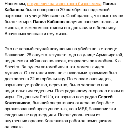
Напомним,
покушение на известного бизнесмена
Павла
Кабанова
было совершено 20 октября на подземной
парковке на улице Мингажева. Сообщалось, что выстрелов
было четыре.
Павел Кабанов
получил ранения головы и
живота, в тяжелом состоянии его доставили в больницу.
Врачи смогли спасти ему жизнь.
Это не первый случай покушения на убийство в столице
Башкирии. 28 августа текущего года на улице Армавирской,
недалеко от «Южного полюса», взорвался автомобиль Kia
Spectra. За рулем автомобиля в тот момент сидел
мужчина. Он остался жив, но с тяжелыми травмами был
доставлен в 22-ю горбольницу. По словам очевидцев,
взрывное устройство, вероятно, было заложено под
водительским сиденьем. Пострадавшему оторвало стопы и
икры. По данным ProUfu, от взрыва пострадал
Сергей
Кожевников,
бывший оперативник отдела по борьбе с
организованной преступностью, но в МВД Башкирии эти
сведения не подтвердили. После увольнения из
внутренних органов Кожевников работал помощником
адвоката.