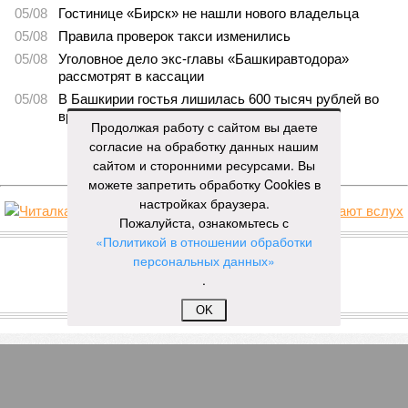
05/08
Гостинице «Бирск» не нашли нового владельца
05/08
Правила проверок такси изменились
05/08
Уголовное дело экс-главы «Башкиравтодора»
рассмотрят в кассации
05/08
В Башкирии гостья лишилась 600 тысяч рублей во
время застолья
Продолжая работу с сайтом вы даете
согласие на обработку данных нашим
ЕЩЕ НОВОСТИ
сайтом и сторонними ресурсами. Вы
можете запретить обработку Cookies в
настройках браузера.
Пожалуйста, ознакомьтесь с
НОВОСТИ ПАРТНЕРОВ
«Политикой в отношении обработки
персональных данных»
.
Новости smi2.ru
ЕЩЕ ИЗ РАЗДЕЛА «БИЗНЕС»
OK
«Башкиравтодор» обрел нового
руководителя