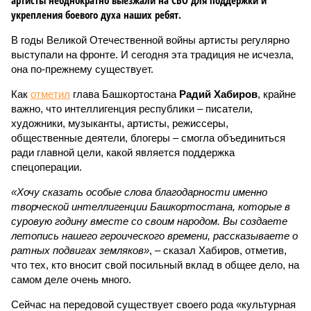
артисты неоднократно выезжали на СВО для поддержки и
укрепления боевого духа наших ребят.
В годы Великой Отечественной войны артисты регулярно
выступали на фронте. И сегодня эта традиция не исчезла,
она по-прежнему существует.
Как
отметил
глава Башкортостана
Радий Хабиров
, крайне
важно, что интеллигенция республики – писатели,
художники, музыканты, артисты, режиссеры,
общественные деятели, блогеры – смогла объединиться
ради главной цели, какой является поддержка
спецоперации.
«Хочу сказать особые слова благодарности именно
творческой интеллигенции Башкортостана, которые в
суровую годину вместе со своим народом. Вы создаете
летопись нашего героического времени, рассказываете о
ратных подвигах земляков»
, – сказал Хабиров, отметив,
что тех, кто вносит свой посильный вклад в общее дело, на
самом деле очень много.
Сейчас на передовой существует своего рода «культурная