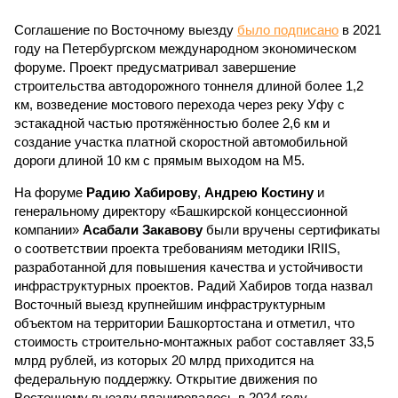
Соглашение по Восточному выезду
было подписано
в 2021
году на Петербургском международном экономическом
форуме. Проект предусматривал завершение
строительства автодорожного тоннеля длиной более 1,2
км, возведение мостового перехода через реку Уфу с
эстакадной частью протяжённостью более 2,6 км и
создание участка платной скоростной автомобильной
дороги длиной 10 км с прямым выходом на М5.
На форуме
Радию Хабирову
,
Андрею Костину
и
генеральному директору «Башкирской концессионной
компании»
Асабали Закавову
были вручены сертификаты
о соответствии проекта требованиям методики IRIIS,
разработанной для повышения качества и устойчивости
инфраструктурных проектов. Радий Хабиров тогда назвал
Восточный выезд крупнейшим инфраструктурным
объектом на территории Башкортостана и отметил, что
стоимость строительно-монтажных работ составляет 33,5
млрд рублей, из которых 20 млрд приходится на
федеральную поддержку. Открытие движения по
Восточному выезду планировалось в 2024 году.