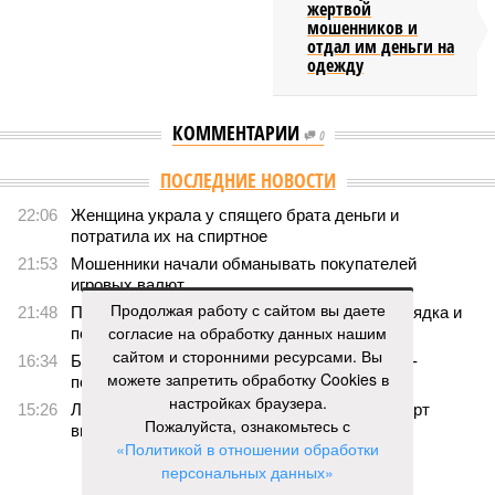
жертвой
мошенников и
отдал им деньги на
одежду
КОММЕНТАРИИ
0
ПОСЛЕДНИЕ НОВОСТИ
22:06
Женщина украла у спящего брата деньги и
потратила их на спиртное
21:53
Мошенники начали обманывать покупателей
игровых валют
Продолжая работу с сайтом вы даете
21:48
Покупательница набросилась на стража порядка и
согласие на обработку данных нашим
попала под суд
сайтом и сторонними ресурсами. Вы
16:34
Башкирия вошла в число лидеров по научно-
можете запретить обработку Cookies в
популярному туризму
настройках браузера.
15:26
Летевший в Уфу самолёт вернулся в аэропорт
Пожалуйста, ознакомьтесь с
вылета
«Политикой в отношении обработки
персональных данных»
ЕЩЕ НОВОСТИ