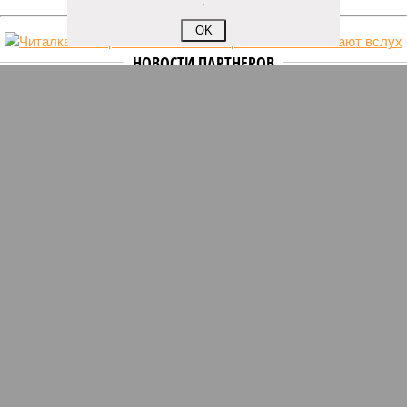
.
OK
НОВОСТИ ПАРТНЕРОВ
Новости smi2.ru
ЕЩЕ ИЗ РАЗДЕЛА «ОБЩЕСТВО»
Число представителей малого бизнеса
выросло
Эскроу-бум в строительстве