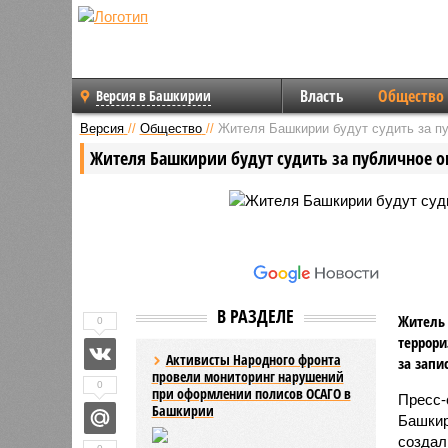
Власть
Общество
Версия в Башкирии
Версия
//
Общество
//
Жителя Башкирии будут судить за п
Жителя Башкирии будут судить за публичное 
В РАЗДЕЛЕ
Житель 
0
террори
Активисты Народного фронта
за запи
провели мониторинг нарушений
0
при оформлении полисов ОСАГО в
Пресс-
Башкирии
Башкир
создал