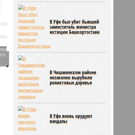
В Уфе был убит бывший
заместитель министра
юстиции Башкортостана
2874
0
В Чишминском районе
незаконно вырубили
реликтовые деревья
я
В Уфе вновь орудуют
вандалы