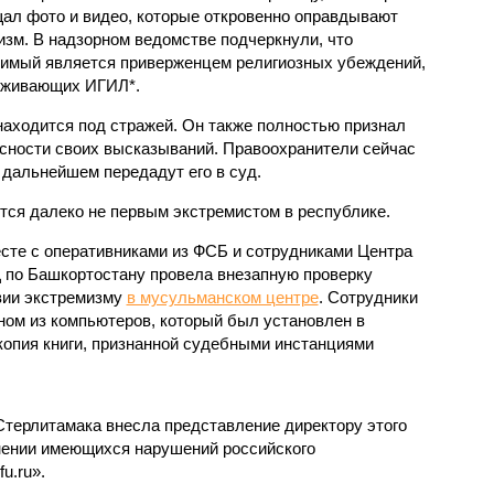
ал фото и видео, которые откровенно оправдывают
изм. В надзорном ведомстве подчеркнули, что
имый является приверженцем религиозных убеждений,
рживающих ИГИЛ*.
находится под стражей. Он также полностью признал
асности своих высказываний. Правоохранители сейчас
 дальнейшем передадут его в суд.
тся далеко не первым экстремистом в республике.
есте с оперативниками из ФСБ и сотрудниками Центра
 по Башкортостану провела внезапную проверку
вии экстремизму
в мусульманском центре
. Сотрудники
ном из компьютеров, который был установлен в
опия книги, признанной судебными инстанциями
Стерлитамака внесла представление директору этого
нении имеющихся нарушений российского
u.ru».