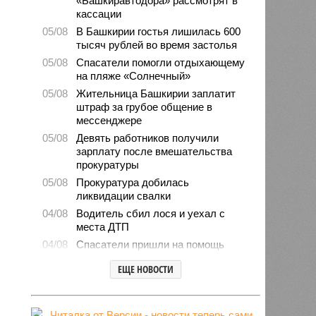
«Башкиравтодора» рассмотрят в
кассации
05/08
В Башкирии гостья лишилась 600
тысяч рублей во время застолья
05/08
Спасатели помогли отдыхающему
на пляже «Солнечный»
05/08
Жительница Башкирии заплатит
штраф за грубое общение в
мессенджере
05/08
Девять работников получили
зарплату после вмешательства
прокуратуры
05/08
Прокуратура добилась
ликвидации свалки
04/08
Водитель сбил лося и уехал с
места ДТП
04/08
Спасатели пришли на помощь
заблокированному в машине
ЕЩЕ НОВОСТИ
мужчине
04/08
Энергетик помог майнеру и попал
под суд