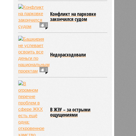
Конфликт на парковке
закончился судом
1
Недорасходовали
3
В ЖЭУ – за острыми
ощущениями