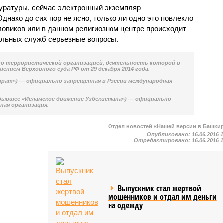
уратуры, сейчас электронный экземпляр
Однако до сих пор не ясно, только ли одно это повлекло
ловиков или в данном религиозном центре происходит
иальных служб серьезные вопросы.
но террористической организацией, деятельность которой в
ением Верховного суда РФ от 29 декабря 2014 года.
ират») — официально запрещенная в России международная
(бывшее «Исламское движение Узбекистана») — официально
ная организация.
Отдел новостей «Нашей версии в Башки
Опубликовано:
16.06.2016 
Отредактировано:
16.06.2016 
Выпускник стал жертвой
мошенников и отдал им деньги
на одежду