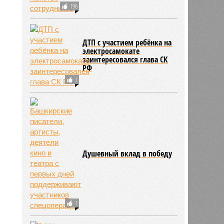
196
ДТП с участием ребёнка на
электросамокате
заинтересовался глава СК
РФ
1
Душевный вклад в победу
1