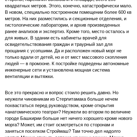
квадратных метров. Этого, конечно, катастрофически мало.
В новом, специально построенном помещении более 600 кв
метров. На них разместились и секционные отделения, и
гистологические лаборатории, и архив произведенных
ранее анализов и экспертиз. Кроме того, место осталось и
для живых. В здании есть кабинеты врачей для
освидетельствования граждан и траурный зал для
прощания с усопшими. Да и расположен новый морг не
только вдали от детей, но и от мест массового скопления
людей — в промзоне. К постройке подведены автономные
инженерные сети и установлена мощная система
вентиляции и вытяжки.
Все это прекрасно и вопрос стоило решить давно. Но
неужели чиновникам из Стерлитамака больше нечем
похвастаться перед руководством, кроме открытия
«анатомического театра»? Неужели во втором по величине
городе Башкирии больше нет ничего хорошего кроме нового
морга? Может, им стоит осмотреться по сторонам и
заняться поселком Строймаш? Там точно дел надолго