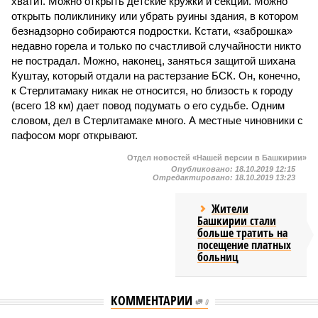
хватит. Можно открыть детские кружки и секции. Можно
открыть поликлинику или убрать руины здания, в котором
безнадзорно собираются подростки. Кстати, «заброшка»
недавно горела и только по счастливой случайности никто
не пострадал. Можно, наконец, заняться защитой шихана
Куштау, который отдали на растерзание БСК. Он, конечно,
к Стерлитамаку никак не относится, но близость к городу
(всего 18 км) дает повод подумать о его судьбе. Одним
словом, дел в Стерлитамаке много. А местные чиновники с
пафосом морг открывают.
Отдел новостей «Нашей версии в Башкирии»
Опубликовано:
18.10.2019 12:15
Отредактировано:
18.10.2019 13:23
Жители
Башкирии стали
больше тратить на
посещение платных
больниц
КОММЕНТАРИИ
0