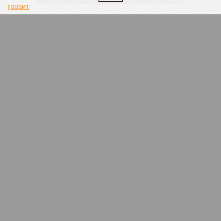
Радий Хабиров отказался дать денег на
безопасность пляжей
В Госсобрании - Курултае Башкирии
предложили усилить контроль за
соблюдением прав инвалидов