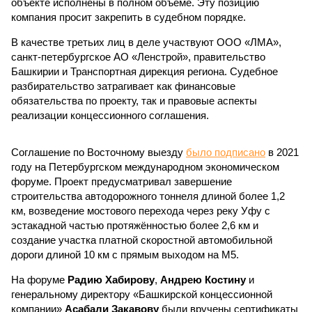
объекте исполнены в полном объёме. Эту позицию
компания просит закрепить в судебном порядке.
В качестве третьих лиц в деле участвуют ООО «ЛМА»,
санкт-петербургское АО «Ленстрой», правительство
Башкирии и Транспортная дирекция региона. Судебное
разбирательство затрагивает как финансовые
обязательства по проекту, так и правовые аспекты
реализации концессионного соглашения.
Соглашение по Восточному выезду
было подписано
в 2021
году на Петербургском международном экономическом
форуме. Проект предусматривал завершение
строительства автодорожного тоннеля длиной более 1,2
км, возведение мостового перехода через реку Уфу с
эстакадной частью протяжённостью более 2,6 км и
создание участка платной скоростной автомобильной
дороги длиной 10 км с прямым выходом на М5.
На форуме
Радию Хабирову
,
Андрею Костину
и
генеральному директору «Башкирской концессионной
компании»
Асабали Закавову
были вручены сертификаты