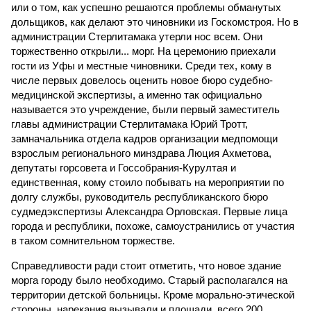
или о том, как успешно решаются проблемы обманутых
дольщиков, как делают это чиновники из Госкомстроя. Но в
администрации Стерлитамака утерли нос всем. Они
торжественно открыли... морг. На церемонию приехали
гости из Уфы и местные чиновники. Среди тех, кому в
числе первых довелось оценить новое бюро судебно-
медицинской экспертизы, а именно так официально
называется это учреждение, были первый заместитель
главы администрации Стерлитамака Юрий Тротт,
замначальника отдела кадров организации медпомощи
взрослым регионального минздрава Люция Ахметова,
депутаты горсовета и Госсобрания-Курултая и
единственная, кому стоило побывать на мероприятии по
долгу службы, руководитель республиканского бюро
судмедэкспертизы Александра Орловская. Первые лица
города и республики, похоже, самоустранились от участия
в таком сомнительном торжестве.
Справедливости ради стоит отметить, что новое здание
морга городу было необходимо. Старый располагался на
территории детской больницы. Кроме морально-этической
стороны, нарекания вызывали и площади, всего 200