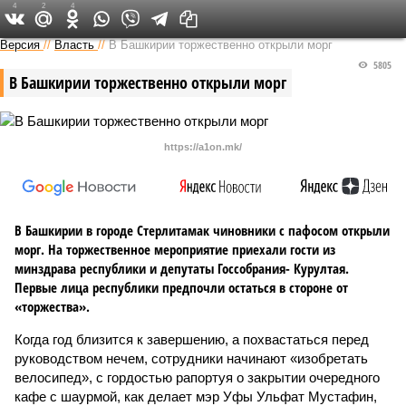
4
2
4
Версия в Башкирии
Версия
//
Власть
//
В Башкирии торжественно открыли морг
5805
В Башкирии торжественно открыли морг
https://a1on.mk/
В Башкирии в городе Стерлитамак чиновники с пафосом открыли
морг. На торжественное мероприятие приехали гости из
минздрава республики и депутаты Госсобрания- Курултая.
Первые лица республики предпочли остаться в стороне от
«торжества».
Когда год близится к завершению, а похвастаться перед
руководством нечем, сотрудники начинают «изобретать
велосипед», с гордостью рапортуя о закрытии очередного
кафе с шаурмой, как делает мэр Уфы Ульфат Мустафин,