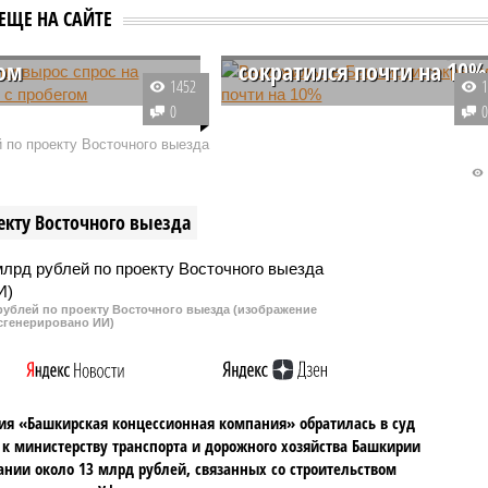
ирии вырос спрос
ЕЩЕ НА САЙТЕ
омобили с
Ввод жилья в Башкирии
ом
сократился почти на 10%
1452
е шесть месяцев
Республика Башкортостан
0
 года рынок
столкнулась с серьезным
 по проекту Восточного выезда
лей с пробегом в
спадом на рынке недвижимости.
 продемонстрировал
По итогам 2025 года регион заня
й рост. Больше всего
лишь 25-е место в рейтинге
екту Восточного выезда
лей на вторичном рынке
ввода жилья в эксплуатацию,
ют отечественные
существенно уступив не только
лидерам, но и соседнему
Татарстану.
рублей по проекту Восточного выезда (изображение
сгенерировано ИИ)
я «Башкирская концессионная компания» обратилась в суд
 к министерству транспорта и дорожного хозяйства Башкирии
ании около 13 млрд рублей, связанных со строительством