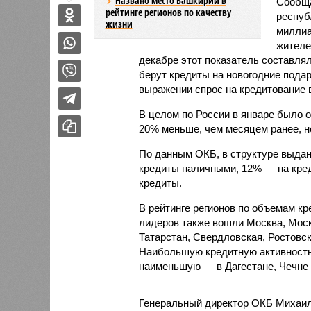
Названо место Башкирии в
Сообща
рейтинге регионов по качеству
респуб
жизни
миллиа
жителе
декабре этот показатель составлял
берут кредиты на новогодние подарк
выражении спрос на кредитование 
В целом по России в январе было 
20% меньше, чем месяцем ранее, но
По данным ОКБ, в структуре выдан
кредиты наличными, 12% — на кре
кредиты.
В рейтинге регионов по объемам к
лидеров также вошли Москва, Моск
Татарстан, Свердловская, Ростовс
Наибольшую кредитную активность 
наименьшую — в Дагестане, Чечне 
Генеральный директор ОКБ Михаил