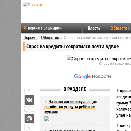
Власть
Общество
Версия в Башкирии
Версия
//
Общество
//
Спрос на кредиты сократился почти 
Спрос на кредиты сократился почти вдвое
Спрос на кредиты с
В РАЗДЕЛЕ
В прош
0
кредито
Названо число получающих
сумму 2
пособие по уходу за ребёнком
количес
0
мужчин
упал на
Такие 
0