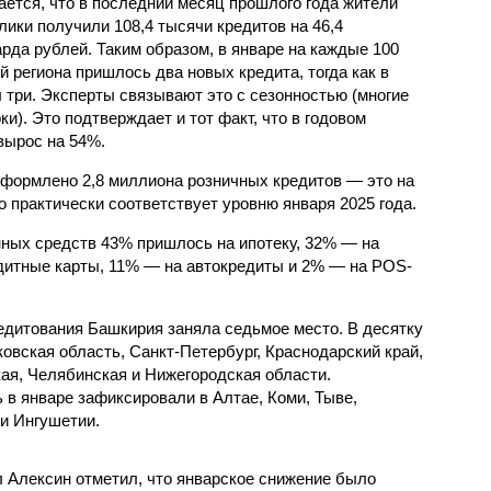
ется, что в последний месяц прошлого года жители
лики получили 108,4 тысячи кредитов на 46,4
рда рублей. Таким образом, в январе на каждые 100
й региона пришлось два новых кредита, тогда как в
 три. Эксперты связывают это с сезонностью (многие
и). Это подтверждает и тот факт, что в годовом
вырос на 54%.
оформлено 2,8 миллиона розничных кредитов — это на
 практически соответствует уровню января 2025 года.
ных средств 43% пришлось на ипотеку, 32% — на
дитные карты, 11% — на автокредиты и 2% — на POS-
редитования Башкирия заняла седьмое место. В десятку
овская область, Санкт-Петербург, Краснодарский край,
кая, Челябинская и Нижегородская области.
в январе зафиксировали в Алтае, Коми, Тыве,
и Ингушетии.
 Алексин отметил, что январское снижение было