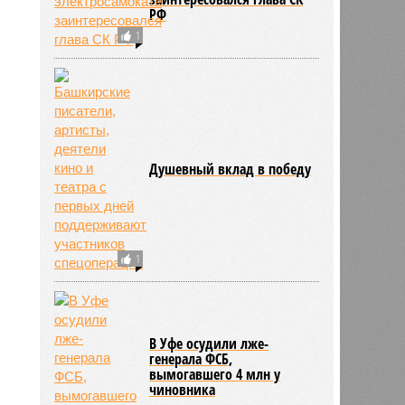
РФ
1
Душевный вклад в победу
1
В Уфе осудили лже-
генерала ФСБ,
вымогавшего 4 млн у
чиновника