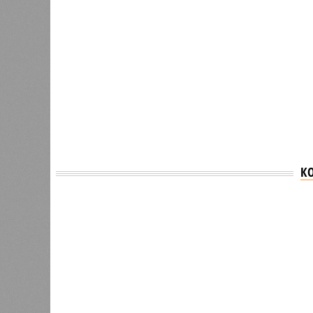
К
Версия
//
Власть
//
Раскрыта выделенная на развитие пром
План на миллиарды
Раскрыта выделенная на развитие промышленн
Раскрыта выделенная на разви