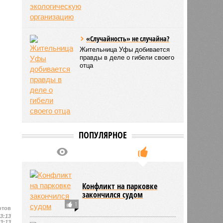
«Случайность» не случайна?
Жительница Уфы добивается
правды в деле о гибели своего
отца
ПОПУЛЯРНОЕ
Конфликт на парковке
закончился судом
1
отов
13:13
13:13