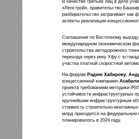
В качестве третьих лиц в деле уч
«Ленстрой», правительство Башкир
разбирательство затрагивает как ф
аспекты реализации концессионног
Соглашение по Восточному выезд
международном экономическом фор
строительства автодорожного тонне
перехода через реку Уфу с эстакад
участка платной скоростной автом
На форуме
Радию Хабирову
,
Анд
концессионной компании»
Асабали
проекта требованиям методики IRII
устойчивости инфраструктурных пр
крупнейшим инфраструктурным объе
стоимость строительно-монтажных р
млрд приходится на федеральную 
планировалось в 2024 году.