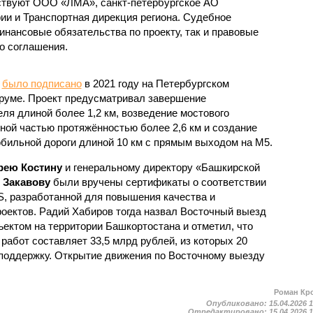
аствуют ООО «ЛМА», санкт-петербургское АО
ии и Транспортная дирекция региона. Судебное
инансовые обязательства по проекту, так и правовые
о соглашения.
у
было подписано
в 2021 году на Петербургском
уме. Проект предусматривал завершение
ля длиной более 1,2 км, возведение мостового
ной частью протяжённостью более 2,6 км и создание
обильной дороги длиной 10 км с прямым выходом на М5.
рею Костину
и генеральному директору «Башкирской
 Закавову
были вручены сертификаты о соответствии
S, разработанной для повышения качества и
оектов. Радий Хабиров тогда назвал Восточный выезд
ктом на территории Башкортостана и отметил, что
абот составляет 33,5 млрд рублей, из которых 20
поддержку. Открытие движения по Восточному выезду
Роман Кр
Опубликовано:
15.04.2026 
Отредактировано:
15.04.2026 