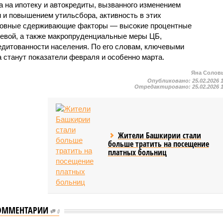
 на ипотеку и автокредиты, вызванного изменением
 и повышением утильсбора, активность в этих
новные сдерживающие факторы — высокие процентные
чевой, а также макропруденциальные меры ЦБ,
едитованности населения. По его словам, ключевыми
 станут показатели февраля и особенно марта.
Яна Солов
Опубликовано:
25.02.2026 
Отредактировано:
25.02.2026 
Жители Башкирии стали
больше тратить на посещение
платных больниц
ОММЕНТАРИИ
0