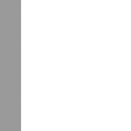
(изо
В РАЗДЕЛЕ
Стало и
0
Башкири
«Мост» в Поднебесную
часть э
0
О план
регион
Недорасходовали
заседа
0
объявл
премьер и министр промышленности
республике ведется системная раб
поставленных руководством стран
Премьер-министр правительства 
драйвером развития регионально
производства.
«При этом одной из ключевых зад
республики в реализацию проекто