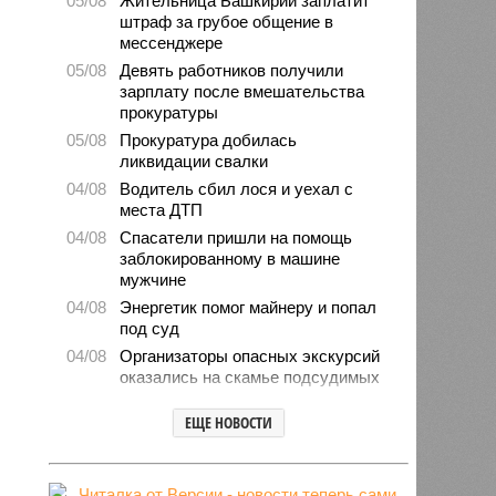
05/08
Жительница Башкирии заплатит
штраф за грубое общение в
мессенджере
05/08
Девять работников получили
зарплату после вмешательства
прокуратуры
05/08
Прокуратура добилась
ликвидации свалки
04/08
Водитель сбил лося и уехал с
места ДТП
04/08
Спасатели пришли на помощь
заблокированному в машине
мужчине
04/08
Энергетик помог майнеру и попал
под суд
04/08
Организаторы опасных экскурсий
оказались на скамье подсудимых
04/08
Башкирия нарастила импорт
ЕЩЕ НОВОСТИ
овощей и фруктов
03/08
Мошенники попытались обмануть
директора магазина