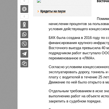
Восточн
0
Кредиты на паузе
0
Помимо
начислении процентов за пользова
условия действующего концессионн
БКК была создана в 2016 году по 
финансирования крупного инфрастр
Восточного выезда превысила 40 
подрядчиком работ выступало ООО
переименованное в «ЛМА».
Согласно условиям концессионного
эксплуатировать дорогу, тоннель и
плату с водителей в течение 25 лет
Движение по ней было открыто в ма
Отдельным требованием в иске зна
выполнению работ на объекте испо
закрепить в судебном порядке.