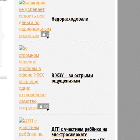
Недорасходовали
3
В ЖЭУ – за острыми
ощущениями
8424
196
ДТП с участием ребёнка на
электросамокате
заинтересовался глава СК