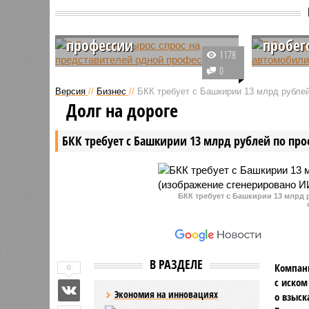
В Башкирии вырос спрос
В Башк
на представителей одной
на авт
профессии
пробег
1178
Речь идёт об электриках. Жители
За первы
0
республики всё чаще
текущего
Версия
//
Бизнес
//
БКК требует с Башкирии 13 млрд рублей
обращаются за услугами
автомоби
Долг на дороге
сантехников и электриков, а
Башкирии
работодатели активно ищут
уверенны
БКК требует с Башкирии 13 млрд рублей по про
плиточников, монтажников и
покупате
изолировщиков.
интересу
модели.
БКК требует с Башкирии 13 млрд 
В РАЗДЕЛЕ
Компани
0
с иском
Экономия на инновациях
о взыск