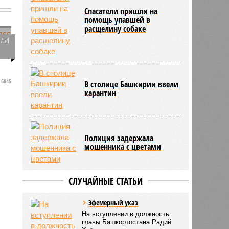
Спасатели пришли на
помощь упавшей в
расщелину собаке
1754
0
6845
л
В столице Башкирии ввели
карантин
Полиция задержала
мошенника с цветами
СЛУЧАЙНЫЕ СТАТЬИ
Эфемерный указ
На вступлении в должность
главы Башкортостана Радий