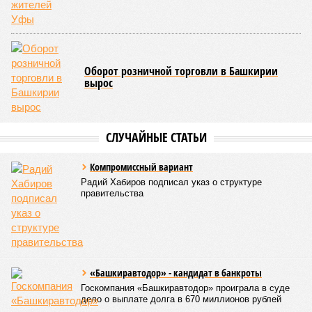
«При этом одной из ключевых задач остается
максимальное вовлечение предприятий республики в
реализацию проектов обеспечения технологического
лидерства и независимости. По ряду направлений мы
показываем хорошие результаты, например в части
беспилотных авиационных систем», – указал Назаров.
На развитие этой сферы республика привлекла
дополнительно 1,3 миллиарда рублей в рамках
одноименного национального проекта. Большая часть этих
средств предназначена для оснащения центра дронов на
базе технопарка «Зубово».
Кроме того, в регионе планируется увеличить число малых
технологических компаний до 150, а также довести
количество резидентов инновационного центра «Сколково»
из Башкортостана до 60.
Как
отмечают
эксперты, общероссийская ситуация в
промышленности сильно разнится по отраслям. Наиболее