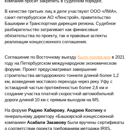
компания просит закрепить в судебном порядке.
В качестве третьих лиц в деле участвуют ООО «ЛМА»,
санкт-петербургское АО «Ленстрой», правительство
Башкирии и Транспортная дирекция региона. Судебное
разбирательство затрагивает как финансовые
обязательства по проекту, так и правовые аспекты
реализации концессионного соглашения.
Соглашение по Восточному выезду
было подписано
в 2021
году на Петербургском международном экономическом
форуме. Проект предусматривал завершение
строительства автодорожного тоннеля длиной более 1,2
км, возведение мостового перехода через реку Уфу с
эстакадной частью протяжённостью более 2,6 км и
создание участка платной скоростной автомобильной
дороги длиной 10 км с прямым выходом на М5.
На форуме
Радию Хабирову
,
Андрею Костину
и
генеральному директору «Башкирской концессионной
компании»
Асабали Закавову
были вручены сертификаты
о соответствии проекта требованиям методики IRIIS,