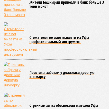
году сумма (изображение: shedevrum.ai)
Стало известно, что в 2026 году на развитие промышленного
сектора Башкирии будет направлено более 2 миллиардов рублей.
Большую часть этих средств выделят из федерального бюджета.
О планах выделить на поддержку промышленного сектора
региона в 2026 году 2 миллиарда рублей было объявлено
на заседании правительства Республики Башкортостан
объявлено о планах выделить . Как обратил внимание
вице-премьер и министр промышленности, энергетики и
инноваций РБ
Александр Шельдяев
, в республике
ведется системная работа по выполнению задач
технологического лидерства, поставленных руководством
страны.
Премьер-министр правительства Башкортостана
Андрей
Назаров
отметил, что основным драйвером развития
региональной промышленности должны выступить
обрабатывающие производства.