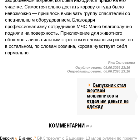
заброшенном погребе, который находился прямо на его
участке. Самостоятельно достать корову оттуда было
невозможно — пришлось вызывать группу спасателей со
специальным оборудованием. Благодаря
профессионализму сотрудников МЧС Маню благополучно
подняли на поверхность. Приключение для животного
обошлось лишь сильным стрессом и сломанным рогом, но
в остальном, по словам хозяина, корова чувствует себя
нормально.
Яна Соловьева
Опубликовано:
08.06.2026 23:16
Отредактировано:
08.06.2026 23:16
Выпускник стал
жертвой
мошенников и
отдал им деньги на
одежду
КОММЕНТАРИИ
0
Версия
//
Бизнес
//
БКК требует с Башкирии 13 млрд рублей по проекту