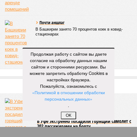
игровых валют
07/08
Покупательница набросилась на стража порядка и
попала под суд
ЕЩЕ НОВОСТИ
НОВОСТИ ПАРТНЕРОВ
Продолжая работу с сайтом вы даете
согласие на обработку данных нашим
сайтом и сторонними ресурсами. Вы
Новости smi2.ru
можете запретить обработку Cookies в
настройках браузера.
ЕЩЕ ИЗ РАЗДЕЛА «ОБЩЕСТВО»
Пожалуйста, ознакомьтесь с
«Политикой в отношении обработки
персональных данных»
.
Стражи порядка раскрыли схему
OK
нелегального найма охранников в школах и
детсадах