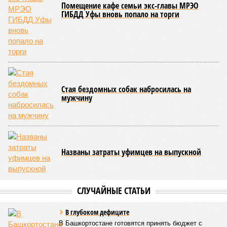
Кроме того, в регионе планируется увеличить число малых
технологических компаний до 150, а также довести
количество резидентов инновационного центра «Сколково»
из Башкортостана до 60.
Как
отмечают
эксперты, общероссийская ситуация в
промышленности сильно разнится по отраслям. Наиболее
уверенный рост демонстрируют производства, связанные с
оборонно-промышленным комплексом, беспилотниками, а
также фармацевтика, медицинская и химическая
промышленность. В то же время в других гражданских
отраслях, столкнувшихся со снижением спроса,
наблюдается отрицательная динамика.
Поскольку в Башкирии существенная часть средств
выделяется в рамках нацпроекта «Беспилотные
авиационные системы», данное направление здесь
считается одним из наиболее перспективных
В 2025 году общий объем господдержки промышленности