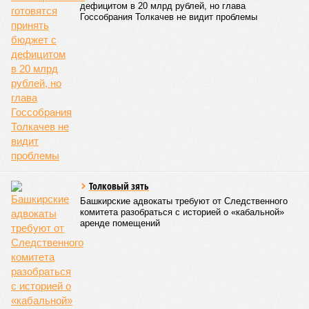
республики также составлял 2 миллиарда рублей, из
которых 1,6 миллиарда было направлено на развитие
инфраструктуры.
Вячеслав Буйнов
Опубликовано:
23.01.2026 13:59
Отредактировано:
23.01.2026 13:59
Названо место
Башкирии в
рейтинге регионов
по качеству дорог
КОММЕНТАРИИ
0
ПОСЛЕДНИЕ НОВОСТИ
07/08
Пароль «Моряк» стоил уфимке двух миллионов
07/08
Опекун присвоила деньги подопечной девочки
07/08
Женщина украла у спящего брата деньги и
потратила их на спиртное
07/08
Мошенники начали обманывать покупателей