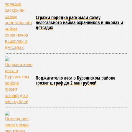
вице-премьер и министр промышленности, энергетики и
инноваций РБ
Александр Шельдяев
, в республике
ведется системная работа по выполнению задач
технологического лидерства, поставленных руководством
страны.
Премьер-министр правительства Башкортостана
Андрей
Назаров
отметил, что основным драйвером развития
региональной промышленности должны выступить
обрабатывающие производства.
«При этом одной из ключевых задач остается
максимальное вовлечение предприятий республики в
реализацию проектов обеспечения технологического
лидерства и независимости. По ряду направлений мы
показываем хорошие результаты, например в части
беспилотных авиационных систем», – указал Назаров.
На развитие этой сферы республика привлекла
дополнительно 1,3 миллиарда рублей в рамках
одноименного национального проекта. Большая часть этих
средств предназначена для оснащения центра дронов на
базе технопарка «Зубово».