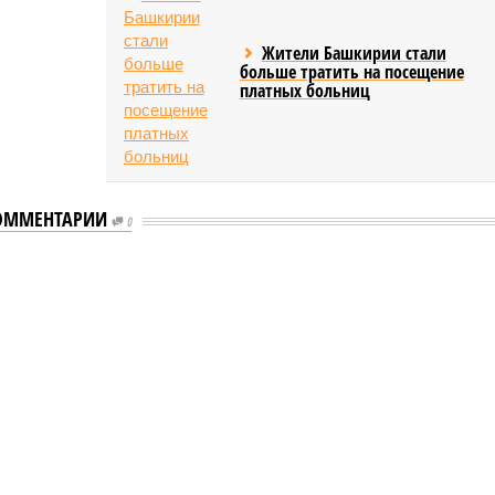
Жители Башкирии стали
больше тратить на посещение
платных больниц
ОММЕНТАРИИ
0
ышленности Башкирии в 2026 году сумма
ости Башкирии в 2026 году сумма
тие промышленности Башкирии в 2026 году сумма
бражение: shedevrum.ai)