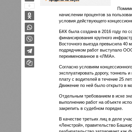
0
Помимо
начислении процентов за пользова
условия действующего концессионн
БКК была создана в 2016 году по 
финансирования крупного инфрастр
Восточного выезда превысила 40 
подрядчиком работ выступало ООО
переименованное в «ЛМА».
Согласно условиям концессионного
эксплуатировать дорогу, тоннель и
плату с водителей в течение 25 лет
Движение по ней было открыто в ма
Отдельным требованием в иске зна
выполнению работ на объекте испо
закрепить в судебном порядке.
В качестве третьих лиц в деле уч
«Ленстрой», правительство Башкир
разбирательство затрагивает как ф