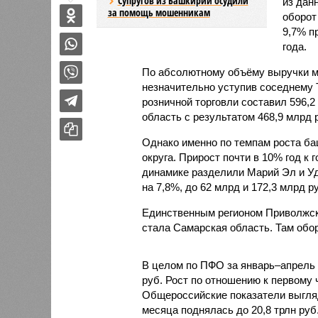
Супругов из Башкирии осудили
из дан
за помощь мошенникам
оборот
9,7% п
года.
По абсолютному объёму выручки м
незначительно уступив соседнему Т
розничной торговли составил 596,
область с результатом 468,9 млрд 
Однако именно по темпам роста ба
округа. Прирост почти в 10% год к
динамике разделили Марий Эл и Уд
на 7,8%, до 62 млрд и 172,3 млрд р
Единственным регионом Приволжско
стала Самарская область. Там обор
В целом по ПФО за январь–апрель 2
руб. Рост по отношению к первому
Общероссийские показатели выгляд
месяца поднялась до 20,8 трлн руб