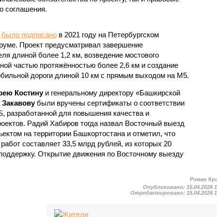
о соглашения.
у
было подписано
в 2021 году на Петербургском
уме. Проект предусматривал завершение
ля длиной более 1,2 км, возведение мостового
ной частью протяжённостью более 2,6 км и создание
обильной дороги длиной 10 км с прямым выходом на М5.
рею Костину
и генеральному директору «Башкирской
 Закавову
были вручены сертификаты о соответствии
S, разработанной для повышения качества и
оектов. Радий Хабиров тогда назвал Восточный выезд
ктом на территории Башкортостана и отметил, что
абот составляет 33,5 млрд рублей, из которых 20
поддержку. Открытие движения по Восточному выезду
Роман Кр
Опубликовано:
15.04.2026 
Отредактировано:
15.04.2026 