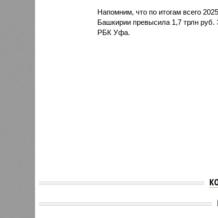
Напомним, что по итогам всего 202
Башкирии превысила 1,7 трлн руб. 
РБК Уфа.
К
В Башкирии вырос спрос
на автомобили с
Бензин