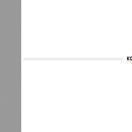
К
Версия
//
Власть
//
Раскрыта выделенная на развитие пром
План на миллиарды
Раскрыта выделенная на развитие промышленн
Раскрыта выделенная на разви
(изо