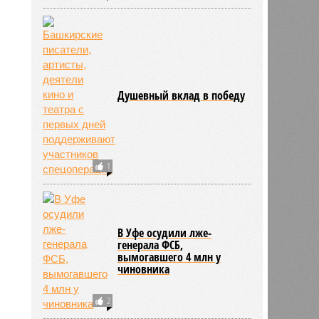
Душевный вклад в победу
1
В Уфе осудили лже-
генерала ФСБ,
вымогавшего 4 млн у
чиновника
2