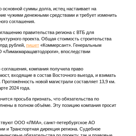
 основной суммы долга, истец настаивает на
ние чужими денежными средствами и требует изменить
ого соглашения.
соглашению правительства региона с ВТБ для
уктурного проекта. Общая стоимость строительства
млрд рублей,
пишет
«Коммерсант». Генеральным
 «Лимакмаращавтодороги», впоследствии
 соглашения, компания получила право
 мост, входящие в состав Восточного выезда, и взимать
. Протяжённость новой магистрали составляет 13,9 км.
рте 2024 года.
чится просьба признать, что обязательства по
лнены в полном объёме. Эту позицию компания просит
аствуют ООО «ЛМА», санкт-петербургское АО
ии и Транспортная дирекция региона. Судебное
инансовые обязательства по проекту, так и правовые