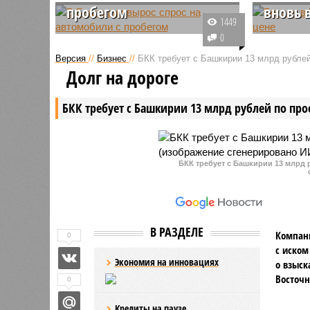
пробегом
вновь 
1449
За первые шесть месяцев
Согласно
0
текущего года рынок
Росстата,
Версия
//
Бизнес
//
БКК требует с Башкирии 13 млрд рублей
автомобилей с пробегом в
6 июля с
Долг на дороге
Башкирии продемонстрировал
бензина 
уверенный рост. Больше всего
на 0,09% 
БКК требует с Башкирии 13 млрд рублей по про
покупателей на вторичном рынке
рубля. Э
интересуют отечественные
показате
модели.
летнего с
БКК требует с Башкирии 13 млрд 
В РАЗДЕЛЕ
Компани
0
с иском
Экономия на инновациях
о взыск
Восточн
0
Кредиты на паузе