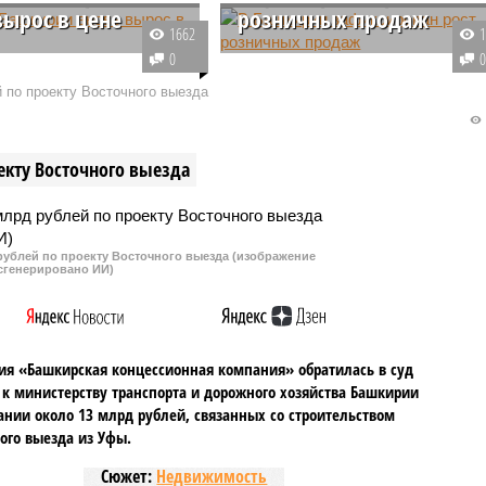
вырос в цене
розничных продаж
1662
 еженедельным отчетам
Аналитики изучили динамику
0
 в период с 29 июня по
продаж и пришли к выводу, что
 по проекту Восточного выезда
редняя стоимость литра
оборот розничной торговли в
в регионе увеличилась
республике за период с января
— с 65,61 до 65,67
по май текущего года достиг
екту Восточного выезда
то самый низкий
760,8 млрд рублей.
ль роста с начала
езона.
рублей по проекту Восточного выезда (изображение
сгенерировано ИИ)
я «Башкирская концессионная компания» обратилась в суд
 к министерству транспорта и дорожного хозяйства Башкирии
ании около 13 млрд рублей, связанных со строительством
ого выезда из Уфы.
Сюжет:
Недвижимость