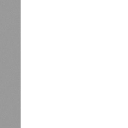
В РАЗДЕЛЕ
Стало и
0
Башкири
«Мост» в Поднебесную
часть э
0
О план
регион
Недорасходовали
заседа
0
объявл
премьер и министр промышленности
республике ведется системная раб
поставленных руководством стран
Премьер-министр правительства 
драйвером развития регионально
производства.
«При этом одной из ключевых зад
республики в реализацию проекто
независимости. По ряду направл
в части беспилотных авиационных