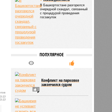
В Башкортостане разгорелся
очередной скандал, связанный
с процедурой проведения
госзакупок
ПОПУЛЯРНОЕ
Конфликт на парковке
закончился судом
1
отов
13:13
13:13