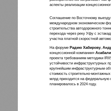
аспекты реализации концессионног
Соглашение по Восточному выезд
международном экономическом фор
строительства автодорожного тонне
перехода через реку Уфу с эстакад
участка платной скоростной автом
На форуме
Радию Хабирову
,
Анд
концессионной компании»
Асабали
проекта требованиям методики IRII
устойчивости инфраструктурных пр
крупнейшим инфраструктурным объе
стоимость строительно-монтажных р
млрд приходится на федеральную 
планировалось в 2024 году.