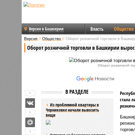
Власть
Общество
Версия в Башкирии
Версия
//
Общество
//
Оборот розничной торговли в Башкир
Оборот розничной торговли в Башкирии вырос
Оборот розничной то
В РАЗДЕЛЕ
Республ
0
стала л
Из проблемной квартиры в
розничн
Черниковке начали вывозить
0
вещи
Башкир
регион
торгов
0