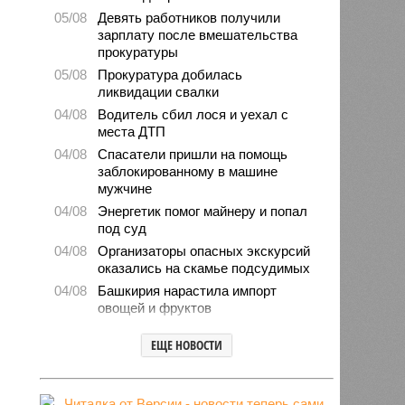
05/08
Девять работников получили
зарплату после вмешательства
прокуратуры
05/08
Прокуратура добилась
ликвидации свалки
04/08
Водитель сбил лося и уехал с
места ДТП
04/08
Спасатели пришли на помощь
заблокированному в машине
мужчине
04/08
Энергетик помог майнеру и попал
под суд
04/08
Организаторы опасных экскурсий
оказались на скамье подсудимых
04/08
Башкирия нарастила импорт
овощей и фруктов
03/08
Мошенники попытались обмануть
ЕЩЕ НОВОСТИ
директора магазина
03/08
Житель Башкирии выдумал
ограбление и поплатился штрафом