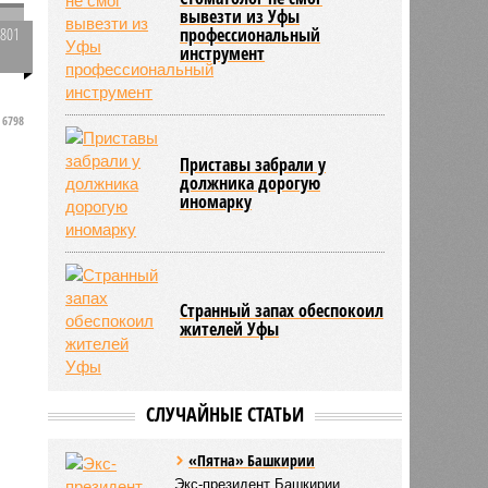
вывезти из Уфы
1801
профессиональный
инструмент
0
6798
Приставы забрали у
должника дорогую
иномарку
Странный запах обеспокоил
жителей Уфы
СЛУЧАЙНЫЕ СТАТЬИ
«Пятна» Башкирии
Экс-президент Башкирии