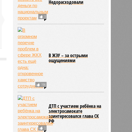
Недорасходовали
3
В ЖЭУ – за острыми
ощущениями
8399
196
ДТП с участием ребёнка на
электросамокате
заинтересовался глава СК
РФ
1