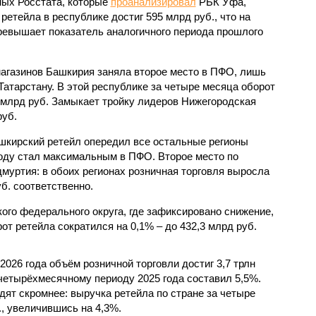
ных Росстата, которые
проанализировал
РБК Уфа,
 ретейла в республике достиг 595 млрд руб., что на
ревышает показатель аналогичного периода прошлого
агазинов Башкирия заняла второе место в ПФО, лишь
атарстану. В этой республике за четыре месяца оборот
2 млрд руб. Замыкает тройку лидеров Нижегородская
руб.
шкирский ретейл опередил все остальные регионы
 году стал максимальным в ПФО. Второе место по
муртия: в обоих регионах розничная торговля выросла
уб. соответственно.
го федерального округа, где зафиксировано снижение,
от ретейла сократился на 0,1% – до 432,3 млрд руб.
026 года объём розничной торговли достиг 3,7 трлн
 четырёхмесячному периоду 2025 года составил 5,5%.
ят скромнее: выручка ретейла по стране за четыре
., увеличившись на 4,3%.