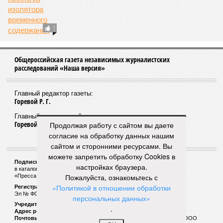
1
Общероссийская газета независимых журналистских
расследований «Наша версия»
Главный редактор газеты:
Горевой Р. Г.
Главный редактор сайта:
Горевой Р. Г.
Продолжая работу с сайтом вы даете
согласие на обработку данных нашим
сайтом и сторонними ресурсами. Вы
можете запретить обработку Cookies в
Подписной индекс газеты «Наша версия»:
настройках браузера.
в каталоге «Почта России» —
99266
Пожалуйста, ознакомьтесь с
«Пресса России» (зелёный) —
41522
«Политикой в отношении обработки
Регистрационный номер Роскомнадзора
Эл № ФС77-53847 от 26.04.2013.
персональных данных»
Учредитель ООО «Версия»
.
Адрес редакции:
123100, Россия, Москва, улица 1905 года, 7с1
Почтовый адрес редакции:
123022, Россия, Москва, а/я 29. для ООО