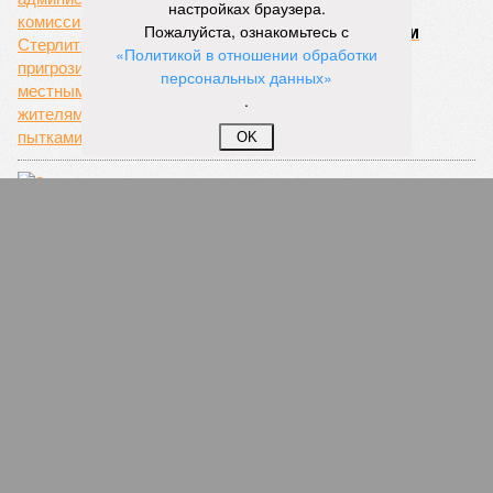
настройках браузера.
Депутатский беспредел по–башкирски
Пожалуйста, ознакомьтесь с
«Политикой в отношении обработки
персональных данных»
.
OK
Зону отдыха на новой уфимской набережной
после посещения Хамитова закрыли для
рядовых горожан