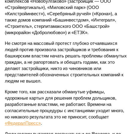
комплексов «Новобулгаково» (застройщик — ООО
«Стройвертикаль»), «Миловский парк» (ООО
«Килстройинвест»), «Серебряный ручей» («Крона»), а
также домов компаний «Башинвестдом», «Интеграл»,
«Строитель», стерлитамакского ООО «Башстрой»
(микрорайон «Добролюбово») и «ЕТЗК».
Не смотря на массовый протест глубоко отчаявшихся
людей против произвола застройщиков и требования к
башкирским властям начать решать проблемы обманутых
граждан, а не рапортовать и обещать годами, как это
делают застройщики, никто из чиновников или
представителей обозначенных строительных компаний к
людям не вышел.
Кроме того, как рассказали обманутые уфимцы,
«дорожные карты» для решения проблем дольщиков,
разработанные властями, не работают. Времени на
согласительные процедуры с инстанциями уходит много,
но никакого результата это не приносит, сообщает
«ФедералПресс»
.
Люди годами пытаются достучаться и до Ялалова, и до