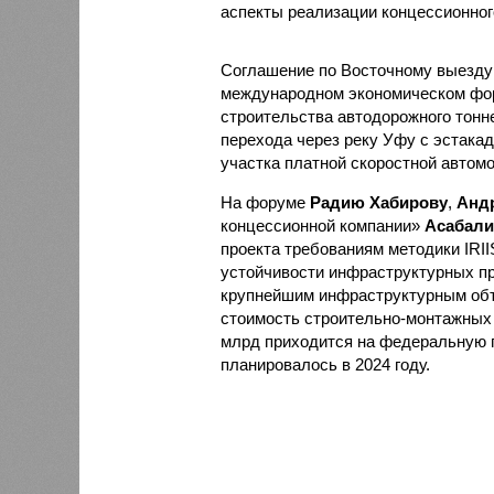
аспекты реализации концессионног
Соглашение по Восточному выезд
международном экономическом фор
строительства автодорожного тонне
перехода через реку Уфу с эстакад
участка платной скоростной автом
На форуме
Радию Хабирову
,
Анд
концессионной компании»
Асабали
проекта требованиям методики IRII
устойчивости инфраструктурных пр
крупнейшим инфраструктурным объе
стоимость строительно-монтажных р
млрд приходится на федеральную 
планировалось в 2024 году.