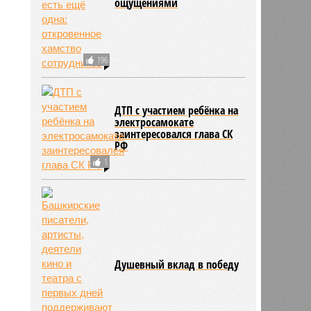
ощущениями
196
ДТП с участием ребёнка на
электросамокате
заинтересовался глава СК
РФ
1
Душевный вклад в победу