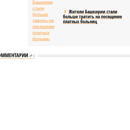
Жители Башкирии стали
больше тратить на посещение
платных больниц
ОММЕНТАРИИ
0
ышленности Башкирии в 2026 году сумма
ости Башкирии в 2026 году сумма
тие промышленности Башкирии в 2026 году сумма
бражение: shedevrum.ai)