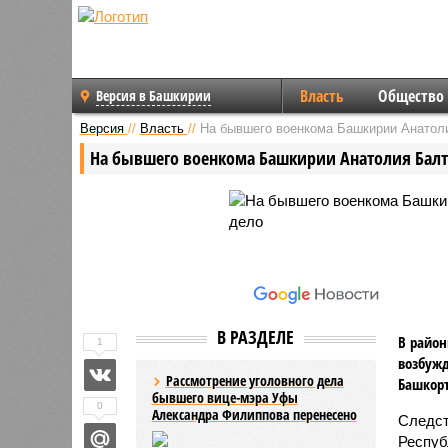
Власть
Общество
Версия в Башкирии
Версия
//
Власть
//
На бывшего военкома Башкирии Анатоли
На бывшего военкома Башкирии Анатолия Балт
В РАЗДЕЛЕ
В район
1
возбужд
Рассмотрение уголовного дела
Башкорт
бывшего вице-мэра Уфы
0
Александра Филиппова перенесено
Следст
Респуб