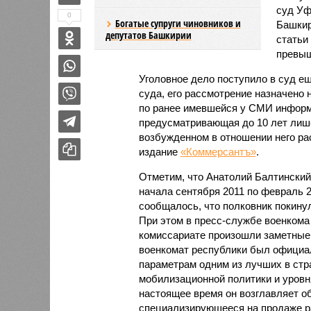
суд Уф
0
Богатые супруги чиновников и
Башкир
депутатов Башкирии
статьи
превыш
Уголовное дело поступило в суд еще
суда, его рассмотрение назначено 
по ранее имевшейся у СМИ информ
предусматривающая до 10 лет лиш
возбужденном в отношении него ра
издание
«Коммерсантъ»
.
Отметим, что Анатолий Балтинский
начала сентября 2011 по февраль 
сообщалось, что полковник покинул
При этом в пресс-службе военкома 
комиссариате произошли заметные 
военкомат республики был официа
параметрам одним из лучших в стр
мобилизационной политики и уровн
настоящее время он возглавляет о
специализирующееся на продаже ра