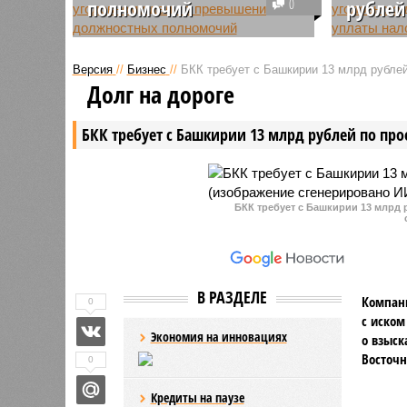
полномочий
0
рублей
В Башкирии, ранее
Руководс
подверженные обыскам в
компани
Версия
//
Бизнес
//
БКК требует с Башкирии 13 млрд рублей
личных квартирах и усадьбах
в Нефтек
Долг на дороге
чиновники Евгений Гурьев,
два года
Эльвира Берг и Урал Ахметов
фирму от
БКК требует с Башкирии 13 млрд рублей по про
задержаны
хитроумн
правоохранительными органами
был раск
на 48 часов.
71,5 млн
для заве
БКК требует с Башкирии 13 млрд 
В РАЗДЕЛЕ
Компани
0
с иском
Экономия на инновациях
о взыск
Восточн
0
Кредиты на паузе