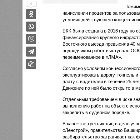
0
Помимо
начислении процентов за пользова
условия действующего концессионн
БКК была создана в 2016 году по 
финансирования крупного инфрастр
Восточного выезда превысила 40 
подрядчиком работ выступало ООО
переименованное в «ЛМА».
Согласно условиям концессионного
эксплуатировать дорогу, тоннель и
плату с водителей в течение 25 лет
Движение по ней было открыто в ма
Отдельным требованием в иске зна
выполнению работ на объекте испо
закрепить в судебном порядке.
В качестве третьих лиц в деле уч
«Ленстрой», правительство Башкир
разбирательство затрагивает как ф