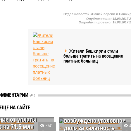
Отдел новостей «Нашей версии в Башки
Опубликовано:
15.09.2017 
Отредактировано:
15.09.2017 
Жители Башкирии стали
больше тратить на посещение
платных больниц
ирии
ОММЕНТАРИИ
ельная компания
0
фигурантом
В Башкирии на
ЕЩЕ НА САЙТЕ
ного дела за
чиновников Белорецка
ние от уплаты
возбуждено уголовное
в на 71,5 млн
3341
дело за халатность