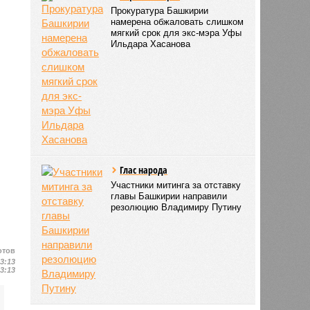
Прокуратура Башкирии
намерена обжаловать слишком
мягкий срок для экс-мэра Уфы
Ильдара Хасанова
Глас народа
Участники митинга за отставку
главы Башкирии направили
резолюцию Владимиру Путину
отов
13:13
13:13