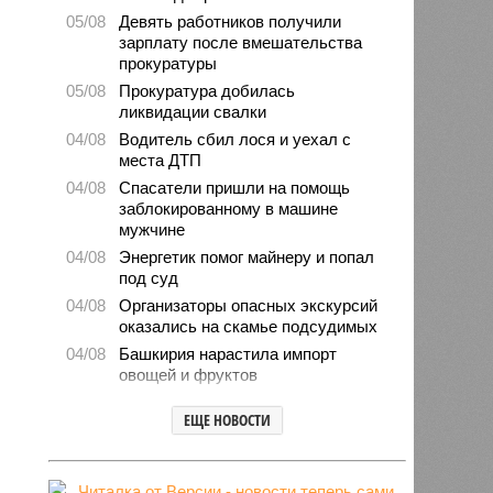
05/08
Девять работников получили
зарплату после вмешательства
прокуратуры
05/08
Прокуратура добилась
ликвидации свалки
04/08
Водитель сбил лося и уехал с
места ДТП
04/08
Спасатели пришли на помощь
заблокированному в машине
мужчине
04/08
Энергетик помог майнеру и попал
под суд
04/08
Организаторы опасных экскурсий
оказались на скамье подсудимых
04/08
Башкирия нарастила импорт
овощей и фруктов
03/08
Мошенники попытались обмануть
ЕЩЕ НОВОСТИ
директора магазина
03/08
Житель Башкирии выдумал
ограбление и поплатился штрафом