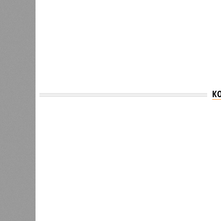
К
Версия
//
Власть
//
Раскрыта выделенная на развитие пром
План на миллиарды
Раскрыта выделенная на развитие промышленн
Раскрыта выделенная на разви
(изо