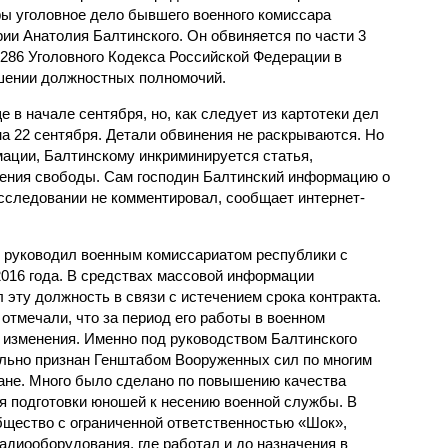
ы уголовное дело бывшего военного комиссара
ии Анатолия Балтинского. Он обвиняется по части 3
 286 Уголовного Кодекса Российской Федерации в
ении должностных полномочий.
 в начале сентября, но, как следует из картотеки дел
на 22 сентября. Детали обвинения не раскрываются. Но
ации, Балтинскому инкриминируется статья,
ения свободы. Сам господин Балтинский информацию о
сследовании не комментировал, сообщает интернет-
 руководил военным комиссариатом республики с
2016 года. В средствах массовой информации
 эту должность в связи с истечением срока контракта.
отмечали, что за период его работы в военном
изменения. Именно под руководством Балтинского
льно признан Генштабом Вооруженных сил по многим
ане. Много было сделано по повышению качества
я подготовки юношей к несению военной службы. В
бщество с ограниченной ответственностью «Шок»,
диооборудования, где работал и до назначения в