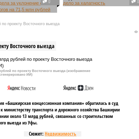
0
В Башкирии на чиновников
тво строительной
Белорецке возбудили уголовное
и ООО «БНПС-Инвест»
дело за то, что более 30 домов и
 по проекту Восточного выезда
амске Башкирии почти
квартир, предоставленных
 умудрялось «спасать»
сиротам в Белорецке, оказались
 налогов по весьма
старыми и полуразрушенными.
екту Восточного выезда
ой схеме. Однако обман
рыт и сокрытие почти
 рублей стало поводом
дения уголовного дела.
рублей по проекту Восточного выезда (изображение
сгенерировано ИИ)
я «Башкирская концессионная компания» обратилась в суд
 к министерству транспорта и дорожного хозяйства Башкирии
ании около 13 млрд рублей, связанных со строительством
ого выезда из Уфы.
Сюжет:
Недвижимость