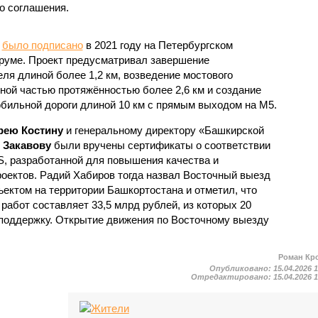
о соглашения.
у
было подписано
в 2021 году на Петербургском
уме. Проект предусматривал завершение
ля длиной более 1,2 км, возведение мостового
ной частью протяжённостью более 2,6 км и создание
обильной дороги длиной 10 км с прямым выходом на М5.
рею Костину
и генеральному директору «Башкирской
 Закавову
были вручены сертификаты о соответствии
S, разработанной для повышения качества и
оектов. Радий Хабиров тогда назвал Восточный выезд
ктом на территории Башкортостана и отметил, что
абот составляет 33,5 млрд рублей, из которых 20
поддержку. Открытие движения по Восточному выезду
Роман Кр
Опубликовано:
15.04.2026 
Отредактировано:
15.04.2026 