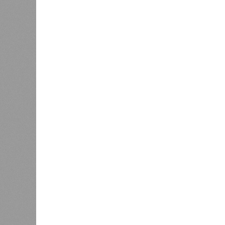
В РАЗДЕЛЕ
Стало и
0
Башкири
«Мост» в Поднебесную
часть э
0
О план
регион
Недорасходовали
заседа
0
объявл
премьер и министр промышленности
республике ведется системная раб
поставленных руководством стран
Премьер-министр правительства 
драйвером развития регионально
производства.
«При этом одной из ключевых зад
республики в реализацию проекто
независимости. По ряду направл
в части беспилотных авиационных