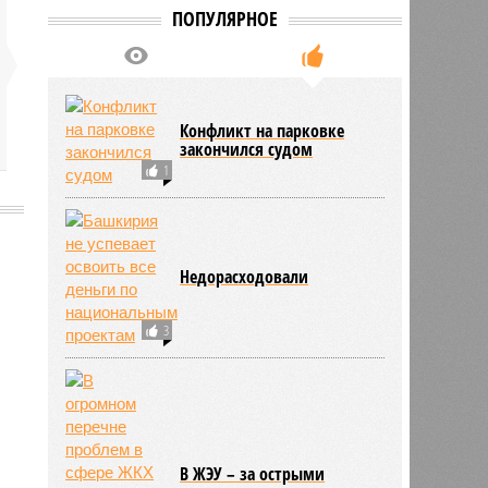
ПОПУЛЯРНОЕ
Конфликт на парковке
закончился судом
1
Недорасходовали
8401
3
В ЖЭУ – за острыми