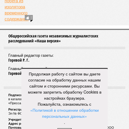
1
Общероссийская газета независимых журналистских
расследований «Наша версия»
Главный редактор газеты:
Горевой Р. Г.
Главный редактор сайта:
Горевой Р. Г.
Продолжая работу с сайтом вы даете
согласие на обработку данных нашим
сайтом и сторонними ресурсами. Вы
можете запретить обработку Cookies в
Подписной индекс газеты «Наша версия»:
настройках браузера.
в каталоге «Почта России» —
99266
Пожалуйста, ознакомьтесь с
«Пресса России» (зелёный) —
41522
«Политикой в отношении обработки
Регистрационный номер Роскомнадзора
Эл № ФС77-53847 от 26.04.2013.
персональных данных»
Учредитель ООО «Версия»
.
Адрес редакции:
123100, Россия, Москва, улица 1905 года, 7с1
Почтовый адрес редакции:
123022, Россия, Москва, а/я 29. для ООО