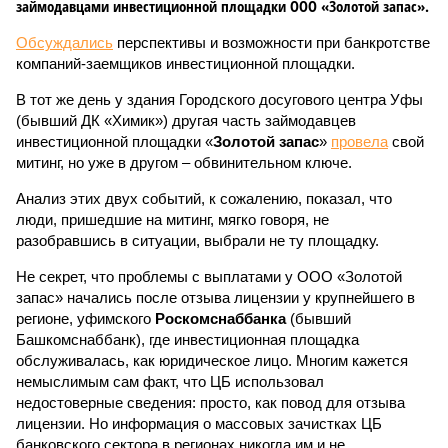
займодавцами инвестиционной площадки ООО «Золотой запас».
Обсуждались
перспективы и возможности при банкротстве
компаний-заемщиков инвестиционной площадки.
В тот же день у здания Городского досугового центра Уфы
(бывший ДК «Химик») другая часть займодавцев
инвестиционной площадки «
Золотой запас
»
провела
свой
митинг, но уже в другом – обвинительном ключе.
Анализ этих двух событий, к сожалению, показал, что
люди, пришедшие на митинг, мягко говоря, не
разобравшись в ситуации, выбрали не ту площадку.
Не секрет, что проблемы с выплатами у ООО «Золотой
запас» начались после отзыва лицензии у крупнейшего в
регионе, уфимского
Роскомснаббанка
(бывший
Башкомснаббанк), где инвестиционная площадка
обслуживалась, как юридическое лицо. Многим кажется
немыслимым сам факт, что ЦБ использовал
недостоверные сведения: просто, как повод для отзыва
лицензии. Но информация о массовых зачистках ЦБ
банковского сектора в регионах никогда им и не