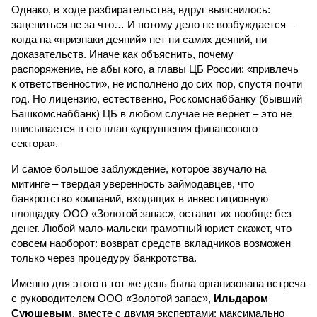
Однако, в ходе разбирательства, вдруг выяснилось:
зацепиться не за что… И потому дело не возбуждается –
когда на «признаки деяний» нет ни самих деяний, ни
доказательств. Иначе как объяснить, почему
распоряжение, не абы кого, а главы ЦБ России: «привлечь
к ответственности», не исполнено до сих пор, спустя почти
год. Но лицензию, естественно, Роскомснаббанку (бывший
Башкомснаббанк) ЦБ в любом случае не вернет – это не
вписывается в его план «укрупнения финансового
сектора».
И самое большое заблуждение, которое звучало на
митинге – твердая уверенность займодавцев, что
банкротство компаний, входящих в инвестиционную
площадку ООО «Золотой запас», оставит их вообще без
денег. Любой мало-мальски грамотный юрист скажет, что
совсем наоборот: возврат средств вкладчиков возможен
только через процедуру банкротства.
Именно для этого в тот же день была организована встреча
с руководителем ООО «Золотой запас»,
Ильдаром
Суюшевым
, вместе с двумя экспертами: максимально