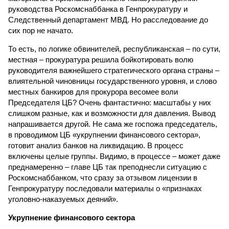
руководства Роскомснаббанка в Генпрокуратуру и
Следственный департамент МВД. Но расследование до
сих пор не начато.
То есть, по логике обвинителей, республиканская – по сути,
местная – прокуратура решила бойкотировать волю
руководителя важнейшего стратегического органа страны –
влиятельной чиновницы государственного уровня, и слово
местных банкиров для прокурора весомее воли
Председателя ЦБ? Очень фантастично: масштабы у них
слишком разные, как и возможности для давления. Вывод
напрашивается другой. Не сама же госпожа председатель,
в проводимом ЦБ «укрупнении финансового сектора»,
готовит анализ банков на ликвидацию. В процесс
включены целые группы. Видимо, в процессе – может даже
преднамеренно – главе ЦБ так преподнесли ситуацию с
Роскомснаббанком, что сразу за отзывом лицензии в
Генпрокуратуру последовали материалы о «признаках
уголовно-наказуемых деяний».
Укрупнение финансового сектора