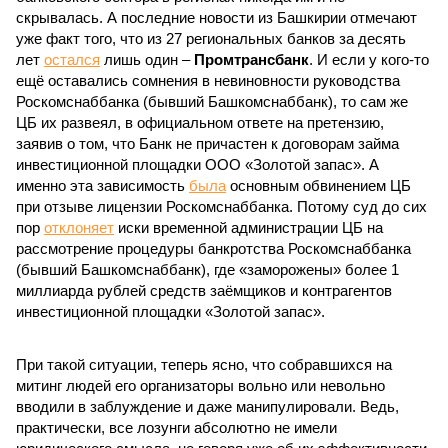
скрывалась. А последние новости из Башкирии отмечают
уже факт того, что из 27 региональных банков за десять
лет
остался
лишь один –
Промтрансбанк
. И если у кого-то
ещё оставались сомнения в невиновности руководства
Роскомснаббанка (бывший Башкомснаббанк), то сам же
ЦБ их развеял, в официальном ответе на претензию,
заявив о том, что Банк не причастен к договорам займа
инвестиционной площадки ООО «Золотой запас». А
именно эта зависимость
была
основным обвинением ЦБ
при отзыве лицензии Роскомснаббанка. Потому суд до сих
пор
отклоняет
иски временной администрации ЦБ на
рассмотрение процедуры банкротства Роскомснаббанка
(бывший Башкомснаббанк), где «заморожены» более 1
миллиарда рублей средств заёмщиков и контрагентов
инвестиционной площадки «Золотой запас».
При такой ситуации, теперь ясно, что собравшихся на
митинг людей его организаторы вольно или невольно
вводили в заблуждение и даже манипулировали. Ведь,
практически, все лозунги абсолютно не имели