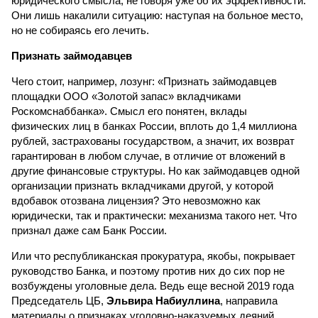
юридического смысла, не говоря уже об их эффективности.
Они лишь накалили ситуацию: наступая на больное место,
но не собираясь его лечить.
Признать займодавцев
Чего стоит, например, лозунг: «Признать займодавцев
площадки ООО «Золотой запас» вкладчиками
Роскомснаббанка». Смысл его понятен, вклады
физических лиц в банках России, вплоть до 1,4 миллиона
рублей, застрахованы государством, а значит, их возврат
гарантирован в любом случае, в отличие от вложений в
другие финансовые структуры. Но как займодавцев одной
организации признать вкладчиками другой, у которой
вдобавок отозвана лицензия? Это невозможно как
юридически, так и практически: механизма такого нет. Что
признал даже сам Банк России.
Или что республиканская прокуратура, якобы, покрывает
руководство Банка, и поэтому против них до сих пор не
возбуждены уголовные дела. Ведь еще весной 2019 года
Председатель ЦБ,
Эльвира Набиуллина
, направила
материалы о признаках уголовно-наказуемых деяний