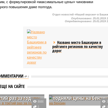
видим, с формулировкой «максимальные цены» чиновники
дного повышения даже полгода.
Отдел новостей «Нашей версии» в Башк
Опубликовано:
25.01.2019 
Отредактировано:
25.01.2019 
Названо место Башкирии в
рейтинге регионов по качеству
дорог
ОММЕНТАРИИ
0
фть» опять
ЕЩЕ НА САЙТЕ
а цены на бензин
В столице Башкирии
тий раз за год
подняли цены на бензин
4444
 на то, что предыдущее
В столице Башкирии компания
0