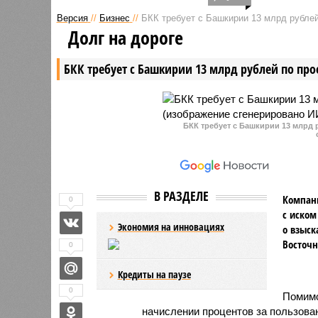
«Алга», которой жители Уфы
повышени
Версия
//
Бизнес
//
БКК требует с Башкирии 13 млрд рублей
могут с 1 июля расплачиваться
позапрош
Долг на дороге
на всех видах транспорта,
корпорац
спровоцировала повышение
серьезно
БКК требует с Башкирии 13 млрд рублей по про
стоимости проезда у частных
бензин и
маршрутчиков.
БКК требует с Башкирии 13 млрд 
В РАЗДЕЛЕ
Компани
0
с иском
Экономия на инновациях
о взыск
Восточн
0
Кредиты на паузе
0
Помимо
начислении процентов за пользова