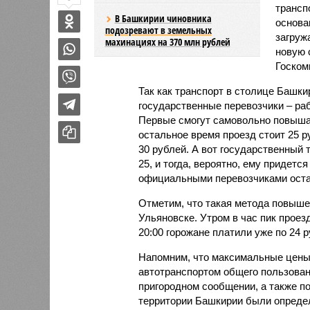
трансп
В Башкирии чиновника
основа
подозревают в земельных
загруж
махинациях на 370 млн рублей
новую 
Госком
Так как транспорт в столице Башкир
государственные перевозчики – раб
Первые смогут самовольно повышать
остальное время проезд стоит 25 р
30 рублей. А вот государственный
25, и тогда, вероятно, ему придет
официальными перевозчиками оста
Отметим, что такая метода повыше
Ульяновске. Утром в час пик проезд
20:00 горожане платили уже по 24 р
Напомним, что максимальные цены 
автотранспортом общего пользован
пригородном сообщении, а также 
территории Башкирии были опреде