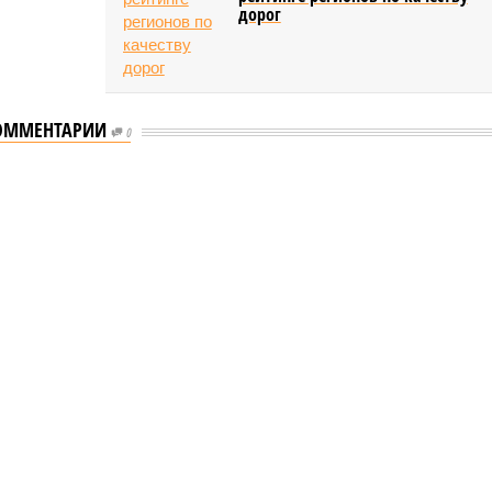
дорог
ОММЕНТАРИИ
0
ышленности Башкирии в 2026 году сумма
ости Башкирии в 2026 году сумма
тие промышленности Башкирии в 2026 году сумма
бражение: shedevrum.ai)
звестно, что в 2026 году на развитие промышленного сектора
и будет направлено более 2 миллиардов рублей. Большую