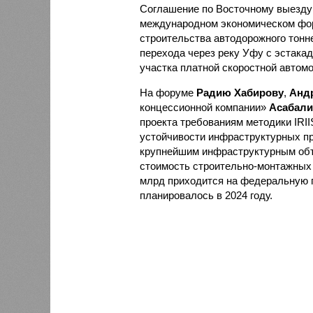
Соглашение по Восточному выезд
международном экономическом фор
строительства автодорожного тонне
перехода через реку Уфу с эстакад
участка платной скоростной автом
На форуме
Радию Хабирову
,
Анд
концессионной компании»
Асабали
проекта требованиям методики IRII
устойчивости инфраструктурных пр
крупнейшим инфраструктурным объе
стоимость строительно-монтажных р
млрд приходится на федеральную 
планировалось в 2024 году.