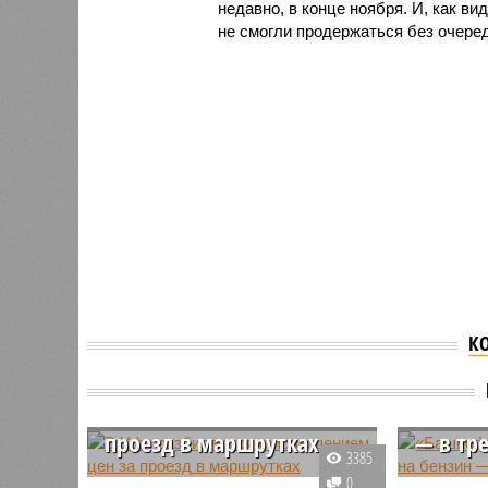
недавно, в конце ноября. И, как 
не смогли продержаться без очере
К
В Уфе разбираются с
«Башне
повышением цен за
поднял
проезд в маршрутках
— в тре
3385
Единая транспортная карта
Несмотря
0