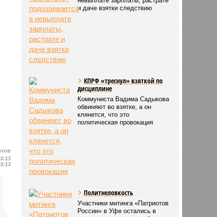
невыплате зарплаты, растрате
и даче взятки следствию
КПРФ «треснул» взяткой по
дисциплине
Коммуниста Вадима Садыкова
обвиняют во взятке, а он
клянется, что это
политическая провокация
отов
13:13
13:13
Политнеловкость
Участники митинга «Патриотов
России» в Уфе остались в