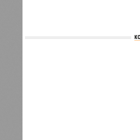
К
Версия
//
Власть
//
Раскрыта выделенная на развитие пром
План на миллиарды
Раскрыта выделенная на развитие промышленн
Раскрыта выделенная на разви
(изо
В РАЗДЕЛЕ
Стало и
0
Башкири