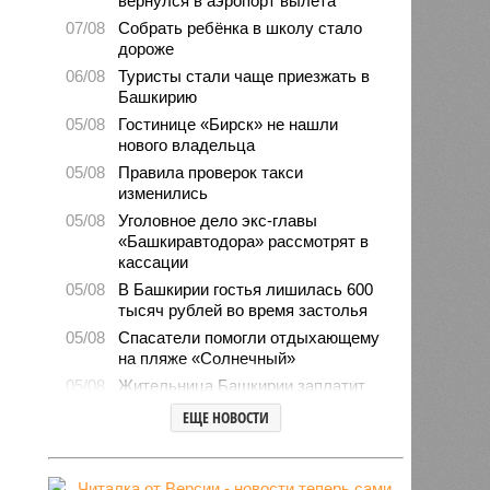
вернулся в аэропорт вылета
07/08
Собрать ребёнка в школу стало
дороже
06/08
Туристы стали чаще приезжать в
Башкирию
05/08
Гостинице «Бирск» не нашли
нового владельца
05/08
Правила проверок такси
изменились
05/08
Уголовное дело экс-главы
«Башкиравтодора» рассмотрят в
кассации
05/08
В Башкирии гостья лишилась 600
тысяч рублей во время застолья
05/08
Спасатели помогли отдыхающему
на пляже «Солнечный»
05/08
Жительница Башкирии заплатит
штраф за грубое общение в
ЕЩЕ НОВОСТИ
мессенджере