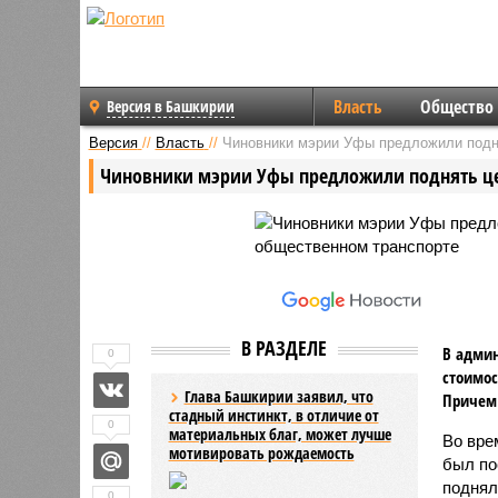
Власть
Общество
Версия в Башкирии
Версия
//
Власть
//
Чиновники мэрии Уфы предложили подня
Чиновники мэрии Уфы предложили поднять це
В РАЗДЕЛЕ
В адми
0
стоимос
Глава Башкирии заявил, что
Причем 
стадный инстинкт, в отличие от
0
материальных благ, может лучше
Во вре
мотивировать рождаемость
был по
поднял
0