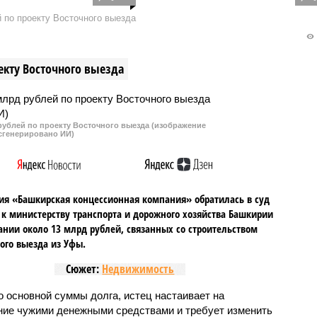
е цен было только в
«Лукойл» подняла цены на
 по проекту Восточного выезда
лом месяце,
бензин при том, что
ия «Башнефть» вновь
правительство и нефтяники не
 подняла цены на
так давно договорились о
екту Восточного выезда
 дизельное топливо.
заморозке цен на топливо до
июля.
рублей по проекту Восточного выезда (изображение
сгенерировано ИИ)
я «Башкирская концессионная компания» обратилась в суд
 к министерству транспорта и дорожного хозяйства Башкирии
ании около 13 млрд рублей, связанных со строительством
ого выезда из Уфы.
Сюжет:
Недвижимость
 основной суммы долга, истец настаивает на
ние чужими денежными средствами и требует изменить