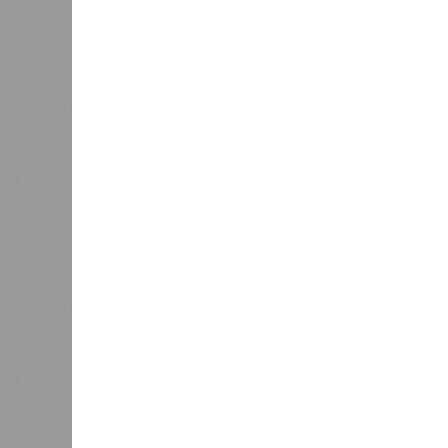
«Мост» в Поднебесную
часть э
0
О план
регион
Недорасходовали
заседа
0
объявл
премьер и министр промышленности
республике ведется системная раб
поставленных руководством стран
Премьер-министр правительства 
драйвером развития регионально
производства.
«При этом одной из ключевых зад
республики в реализацию проекто
независимости. По ряду направл
в части беспилотных авиационных
На развитие этой сферы республик
рамках одноименного национальног
для оснащения центра дронов на б