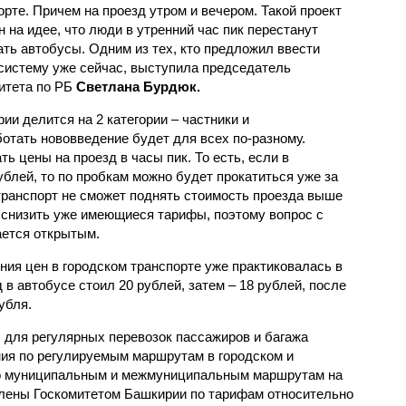
орте. Причем на проезд утром и вечером. Такой проект
н на идее, что люди в утренний час пик перестанут
ать автобусы. Одним из тех, кто предложил ввести
систему уже сейчас, выступила председатель
итета по РБ
Светлана Бурдюк.
ии делится на 2 категории – частники и
отать нововведение будет для всех по-разному.
 цены на проезд в часы пик. То есть, если в
ублей, то по пробкам можно будет прокатиться уже за
 транспорт не сможет поднять стоимость проезда выше
ся снизить уже имеющиеся тарифы, поэтому вопрос с
ется открытым.
ния цен в городском транспорте уже практиковалась в
 в автобусе стоил 20 рублей, затем – 18 рублей, после
убля.
для регулярных перевозок пассажиров и багажа
ия по регулируемым маршрутам в городском и
по муниципальным и межмуниципальным маршрутам на
лены Госкомитетом Башкирии по тарифам относительно