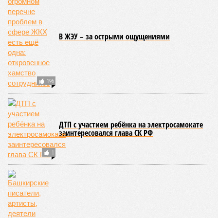
Полпредство Башкирии возглавит бывший
коллега Хабирова
«Творческий» глава
В Башкирии депутат Курултая потребовал