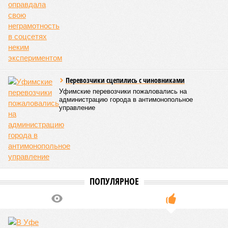
отдал им деньги на
одежду
КОММЕНТАРИИ
0
ПОСЛЕДНИЕ НОВОСТИ
16:34
Башкирия вошла в число лидеров по научно-
популярному туризму
15:26
Летевший в Уфу самолёт вернулся в аэропорт
вылета
14:22
Собрать ребёнка в школу стало дороже
06/08
Туристы стали чаще приезжать в Башкирию
05/08
Гостинице «Бирск» не нашли нового владельца
ЕЩЕ НОВОСТИ
НОВОСТИ ПАРТНЕРОВ