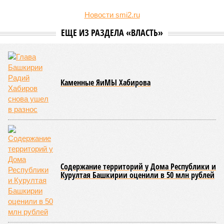
суд с иском к министерству транспорта и дорожного хозяйства
Башкирии о взыскании около 13 млрд рублей, связанных со
строительством Восточного выезда из Уфы.
Сюжет:
Недвижимость
Помимо основной суммы долга, истец настаивает на
начислении процентов за пользование чужими денежными
средствами и требует изменить условия действующего
концессионного соглашения.
БКК была создана в 2016 году по соглашению
правительства региона с ВТБ для финансирования
крупного инфраструктурного проекта. Общая стоимость
строительства Восточного выезда превысила 40 млрд
рублей,
пишет
«Коммерсант». Генеральным подрядчиком
работ выступало ООО «Лимакмаращавтодороги»,
впоследствии переименованное в «ЛМА».
Согласно условиям концессионного соглашения, компания
получила право эксплуатировать дорогу, тоннель и мост,
входящие в состав Восточного выезда, и взимать плату с
водителей в течение 25 лет. Протяжённость новой