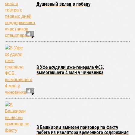
списать долги за газ по примеру Чечни
СЛУЧАЙНЫЕ СТАТЬИ
Радиобитва
В Башкирии в прямом эфире «столкнулись»
сторонники «Соды» и защитники шихан
Рассмешила образованностью
Министр образования Башкирии оправдала свою
неграмотность в соцсетях неким экспериментом