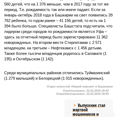
560 детей, что на 1 376 меньше, чем в 2017 году за тот же
период. Т.е. рождаемость так или иначе падает. Если за
январь-октябрь 2018 года в Башкирии на свет появились 39
762 ребенка, то годом ранее – 41 156 детей, то есть на 1
394 было больше. Специалисты Башстата подсчитали, что
лидером среди городов по рождаемости является Уфа –
здесь за отчетный период было зарегистрировано 11 362
новорожднных. На втором месте Стерлитамак с 2 571
младенцем, на третьем – Нефтекамск с 1 456 детьми.
Также более тысячи младенцев родилось в Салавате (1
195) и Октябрьском (1 142).
Среди муниципальных районов отличились Туймазинский
(1 279 малышей) и Белорецкий (1 015 новорожденных).
Отдел новостей «Нашей версии» в Башкирии
Опубликовано:
22.01.2019 18:43
Отредактировано:
22.01.2019 19:59
Выпускник стал
жертвой
мошенников и