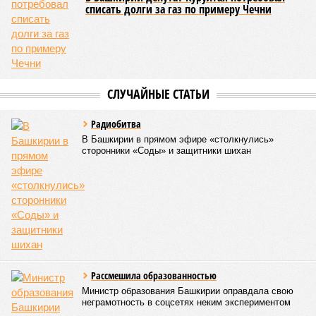
создание участка платной скоростной автомобильной
дороги длиной 10 км с прямым выходом на М5.
На форуме
Радию Хабирову
,
Андрею Костину
и
генеральному директору «Башкирской концессионной
компании»
Асабали Закавову
были вручены сертификаты
о соответствии проекта требованиям методики IRIIS,
разработанной для повышения качества и устойчивости
инфраструктурных проектов. Радий Хабиров тогда назвал
Восточный выезд крупнейшим инфраструктурным
объектом на территории Башкортостана и отметил, что
стоимость строительно-монтажных работ составляет 33,5
млрд рублей, из которых 20 млрд приходится на
федеральную поддержку. Открытие движения по
Восточному выезду планировалось в 2024 году.
Роман Кротов
Опубликовано:
15.04.2026 13:13
Отредактировано:
15.04.2026 13:13
Выпускник стал
жертвой
мошенников и