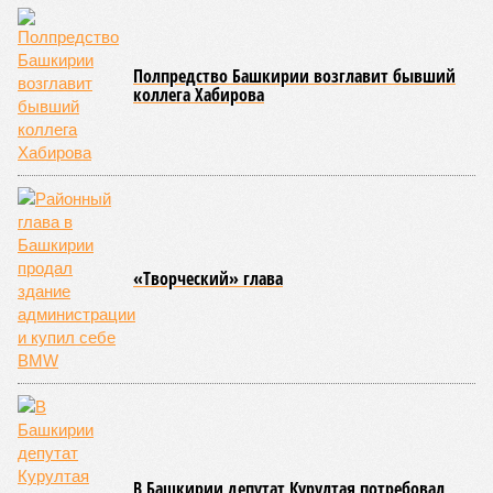
магистрали составляет 13,9 км. Движение по ней было
открыто в марте 2024 года.
Отдельным требованием в иске значится просьба
признать, что обязательства по выполнению работ на
объекте исполнены в полном объёме. Эту позицию
компания просит закрепить в судебном порядке.
В качестве третьих лиц в деле участвуют ООО «ЛМА»,
санкт-петербургское АО «Ленстрой», правительство
Башкирии и Транспортная дирекция региона. Судебное
разбирательство затрагивает как финансовые
обязательства по проекту, так и правовые аспекты
реализации концессионного соглашения.
Соглашение по Восточному выезду
было подписано
в 2021
году на Петербургском международном экономическом
форуме. Проект предусматривал завершение
строительства автодорожного тоннеля длиной более 1,2
км, возведение мостового перехода через реку Уфу с
эстакадной частью протяжённостью более 2,6 км и