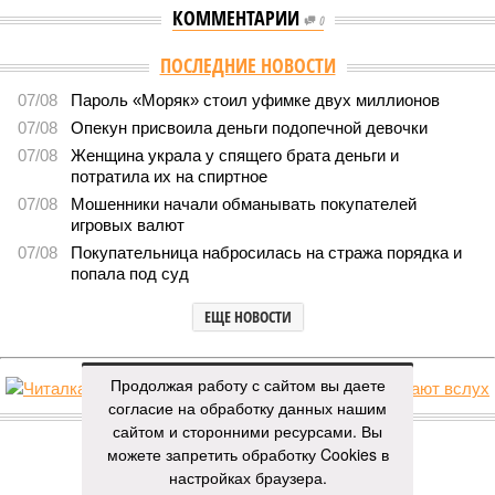
КОММЕНТАРИИ
0
ПОСЛЕДНИЕ НОВОСТИ
07/08
Пароль «Моряк» стоил уфимке двух миллионов
07/08
Опекун присвоила деньги подопечной девочки
07/08
Женщина украла у спящего брата деньги и
потратила их на спиртное
07/08
Мошенники начали обманывать покупателей
игровых валют
07/08
Покупательница набросилась на стража порядка и
попала под суд
ЕЩЕ НОВОСТИ
Продолжая работу с сайтом вы даете
согласие на обработку данных нашим
НОВОСТИ ПАРТНЕРОВ
сайтом и сторонними ресурсами. Вы
можете запретить обработку Cookies в
Новости smi2.ru
настройках браузера.