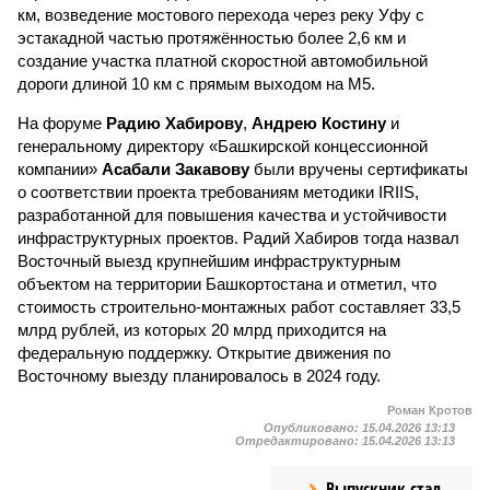
км, возведение мостового перехода через реку Уфу с
эстакадной частью протяжённостью более 2,6 км и
создание участка платной скоростной автомобильной
дороги длиной 10 км с прямым выходом на М5.
На форуме
Радию Хабирову
,
Андрею Костину
и
генеральному директору «Башкирской концессионной
компании»
Асабали Закавову
были вручены сертификаты
о соответствии проекта требованиям методики IRIIS,
разработанной для повышения качества и устойчивости
инфраструктурных проектов. Радий Хабиров тогда назвал
Восточный выезд крупнейшим инфраструктурным
объектом на территории Башкортостана и отметил, что
стоимость строительно-монтажных работ составляет 33,5
млрд рублей, из которых 20 млрд приходится на
федеральную поддержку. Открытие движения по
Восточному выезду планировалось в 2024 году.
Роман Кротов
Опубликовано:
15.04.2026 13:13
Отредактировано:
15.04.2026 13:13
Выпускник стал