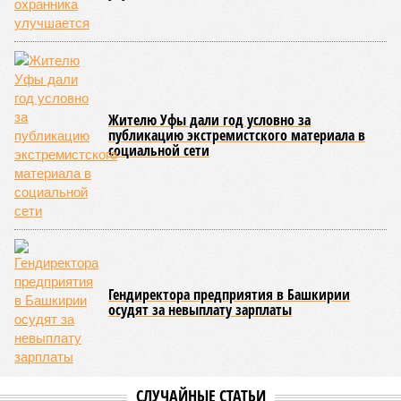
дополнительно 1,3 миллиарда рублей в рамках
одноименного национального проекта. Большая часть этих
средств предназначена для оснащения центра дронов на
базе технопарка «Зубово».
Кроме того, в регионе планируется увеличить число малых
технологических компаний до 150, а также довести
количество резидентов инновационного центра «Сколково»
из Башкортостана до 60.
Как
отмечают
эксперты, общероссийская ситуация в
промышленности сильно разнится по отраслям. Наиболее
уверенный рост демонстрируют производства, связанные с
оборонно-промышленным комплексом, беспилотниками, а
также фармацевтика, медицинская и химическая
промышленность. В то же время в других гражданских
отраслях, столкнувшихся со снижением спроса,
наблюдается отрицательная динамика.
Поскольку в Башкирии существенная часть средств
выделяется в рамках нацпроекта «Беспилотные