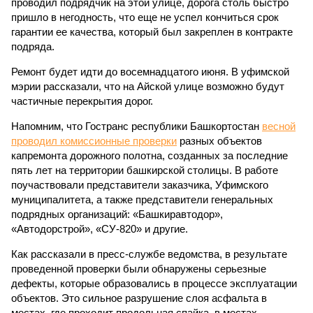
проводил подрядчик на этой улице, дорога столь быстро
пришло в негодность, что еще не успел кончиться срок
гарантии ее качества, который был закреплен в контракте
подряда.
Ремонт будет идти до восемнадцатого июня. В уфимской
мэрии рассказали, что на Айской улице возможно будут
частичные перекрытия дорог.
Напомним, что Гостранс республики Башкортостан
весной
проводил комиссионные проверки
разных объектов
капремонта дорожного полотна, созданных за последние
пять лет на территории башкирской столицы. В работе
поучаствовали представители заказчика, Уфимского
муниципалитета, а также представители генеральных
подрядных организаций: «Башкиравтодор»,
«Автодорстрой», «СУ-820» и другие.
Как рассказали в пресс-службе ведомства, в результате
проведенной проверки были обнаружены серьезные
дефекты, которые образовались в процессе эксплуатации
объектов. Это сильное разрушение слоя асфальта в
местах, где проходит продольная спайка, в местах