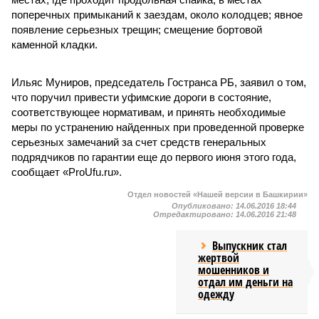
поперечных примыканий к заездам, около колодцев; явное
появление серьезных трещин; смещение бортовой
каменной кладки.
Ильяс Муниров, председатель Гостранса РБ, заявил о том,
что поручил привести уфимские дороги в состояние,
соответствующее нормативам, и принять необходимые
меры по устранению найденных при проведенной проверке
серьезных замечаний за счет средств генеральных
подрядчиков по гарантии еще до первого июня этого года,
сообщает «ProUfu.ru».
Отдел новостей «Нашей версии в Башкирии»
Опубликовано:
14.06.2016 18:44
Отредактировано:
14.06.2016 21:48
Выпускник стал
жертвой
мошенников и
отдал им деньги на
одежду