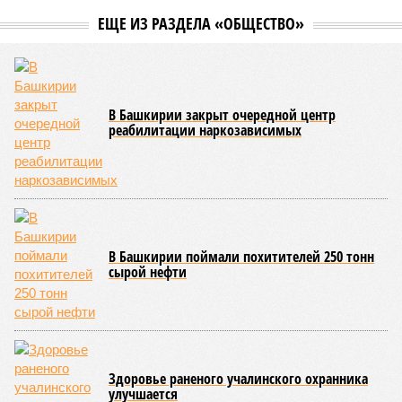
О планах выделить на поддержку промышленного сектора
региона в 2026 году 2 миллиарда рублей было объявлено
на заседании правительства Республики Башкортостан
объявлено о планах выделить . Как обратил внимание
вице-премьер и министр промышленности, энергетики и
инноваций РБ
Александр Шельдяев
, в республике
ведется системная работа по выполнению задач
технологического лидерства, поставленных руководством
страны.
Премьер-министр правительства Башкортостана
Андрей
Назаров
отметил, что основным драйвером развития
региональной промышленности должны выступить
обрабатывающие производства.
«При этом одной из ключевых задач остается
максимальное вовлечение предприятий республики в
реализацию проектов обеспечения технологического
лидерства и независимости. По ряду направлений мы
показываем хорошие результаты, например в части
беспилотных авиационных систем», – указал Назаров.
На развитие этой сферы республика привлекла