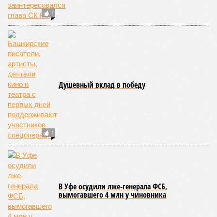
санкт-петербургское АО «Ленстрой», правительство
Башкирии и Транспортная дирекция региона. Судебное
разбирательство затрагивает как финансовые
обязательства по проекту, так и правовые аспекты
реализации концессионного соглашения.
Соглашение по Восточному выезду
было подписано
в 2021
году на Петербургском международном экономическом
форуме. Проект предусматривал завершение
строительства автодорожного тоннеля длиной более 1,2
км, возведение мостового перехода через реку Уфу с
эстакадной частью протяжённостью более 2,6 км и
создание участка платной скоростной автомобильной
дороги длиной 10 км с прямым выходом на М5.
На форуме
Радию Хабирову
,
Андрею Костину
и
генеральному директору «Башкирской концессионной
компании»
Асабали Закавову
были вручены сертификаты
о соответствии проекта требованиям методики IRIIS,
разработанной для повышения качества и устойчивости
инфраструктурных проектов. Радий Хабиров тогда назвал