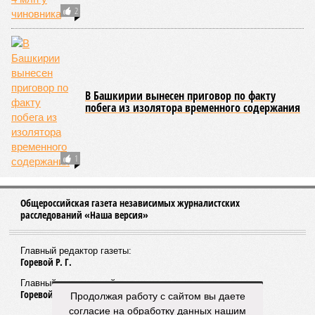
Восточный выезд крупнейшим инфраструктурным
объектом на территории Башкортостана и отметил, что
стоимость строительно-монтажных работ составляет 33,5
млрд рублей, из которых 20 млрд приходится на
федеральную поддержку. Открытие движения по
Восточному выезду планировалось в 2024 году.
Роман Кротов
Опубликовано:
15.04.2026 13:13
Отредактировано:
15.04.2026 13:13
Выпускник стал
жертвой
мошенников и
отдал им деньги на
одежду
КОММЕНТАРИИ
0
ПОСЛЕДНИЕ НОВОСТИ
Продолжая работу с сайтом вы даете
07/08
Пароль «Моряк» стоил уфимке двух миллионов
согласие на обработку данных нашим