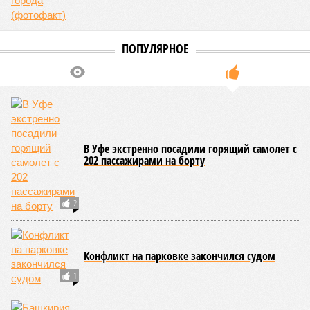
Долг на дороге
БКК требует с Башкирии 13 млрд рублей по проекту
Восточного выезда
БКК требует с Башкирии 13 млрд рублей по проекту Восточного выезда
(изображение сгенерировано ИИ)
Компания «Башкирская концессионная компания» обратилась в
суд с иском к министерству транспорта и дорожного хозяйства
Башкирии о взыскании около 13 млрд рублей, связанных со
строительством Восточного выезда из Уфы.
Сюжет:
Недвижимость
Помимо основной суммы долга, истец настаивает на
начислении процентов за пользование чужими денежными
средствами и требует изменить условия действующего