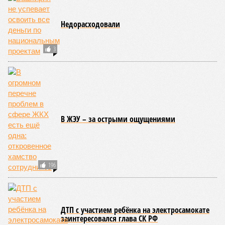
концессионного соглашения.
БКК была создана в 2016 году по соглашению
правительства региона с ВТБ для финансирования
крупного инфраструктурного проекта. Общая стоимость
строительства Восточного выезда превысила 40 млрд
рублей,
пишет
«Коммерсант». Генеральным подрядчиком
работ выступало ООО «Лимакмаращавтодороги»,
впоследствии переименованное в «ЛМА».
Согласно условиям концессионного соглашения, компания
получила право эксплуатировать дорогу, тоннель и мост,
входящие в состав Восточного выезда, и взимать плату с
водителей в течение 25 лет. Протяжённость новой
магистрали составляет 13,9 км. Движение по ней было
открыто в марте 2024 года.
Отдельным требованием в иске значится просьба
признать, что обязательства по выполнению работ на
объекте исполнены в полном объёме. Эту позицию
компания просит закрепить в судебном порядке.
В качестве третьих лиц в деле участвуют ООО «ЛМА»,