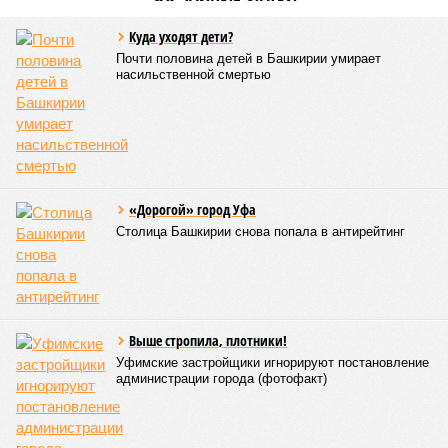
авиационные системы», данное направление здесь
считается одним из наиболее перспективных
В 2025 году общий объем господдержки промышленности
республики также составлял 2 миллиарда рублей, из
которых 1,6 миллиарда было направлено на развитие
инфраструктуры.
Вячеслав Буйнов
Опубликовано:
23.01.2026 13:59
Отредактировано:
23.01.2026 13:59
Выпускник стал
жертвой
мошенников и
отдал им деньги на
одежду
КОММЕНТАРИИ
0
Версия
//
Бизнес
//
БКК требует с Башкирии 13 млрд рублей по проекту
Восточного выезда
6957