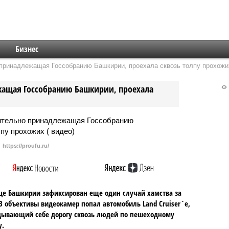
Бизнес
принадлежащая Госсобранию Башкирии, проехала сквозь толпу прохожих
жащая Госсобранию Башкирии, проехала
https://proufu.ru/
це Башкирии зафиксирован еще один случай хамства за
В объективы видеокамер попал автомобиль Land Cruiser`е,
дывающий себе дорогу сквозь людей по пешеходному
у.