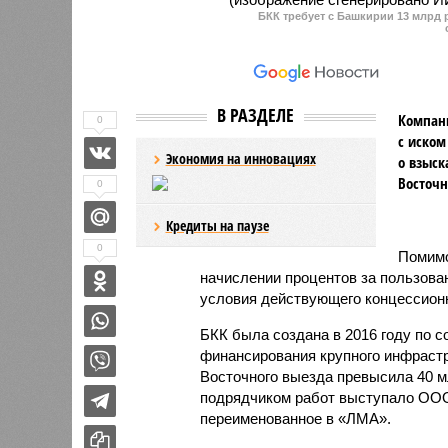
БКК требует с Башкирии 13 млрд 
произоше
пользу е
В РАЗДЕЛЕ
Компани
0
с иском
Экономия на инновациях
о взыск
Восточн
0
Кредиты на паузе
0
Помимо
начислении процентов за пользова
условия действующего концессионн
БКК была создана в 2016 году по 
финансирования крупного инфрастр
Восточного выезда превысила 40 
подрядчиком работ выступало ООО
переименованное в «ЛМА».