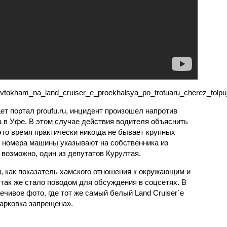
e_avtokham_na_land_cruiser_e_proekhalsya_po_trotuaru_cherez_tolp
ет портал proufu.ru, инцидент произошел напротив
а в Уфе. В этом случае действия водителя объяснить
 это время практически никогда не бывает крупных
то номера машины указывают на собственника из
 возможно, один из депутатов Курултая.
, как показатель хамского отношения к окружающим и
так же стало поводом для обсуждения в соцсетях. В
чивое фото, где тот же самый белый Land Cruiser`е
парковка запрещена».