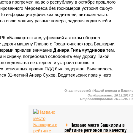
мства прогремел на всю республику в октябре прошлого
онированного Мерседеса без госномеров устроил «шоу»
. По информации уфимских водителей, автохам часто
 на свою машину разные номера, задирая водителей и
ТРК «Башкортостан», уфимский автохам оборзел
с дороги машину Главного Госавтоинспектора Башкирии.
мерами привлек внимание
Динара Гильмутдинова
тем,
и и сирену, потребовал освободить ему дорогу. Такой
ого ведомства не стерпел и устроил погоню, в
сех возможных правил ПДД был задержан. Выяснилось,
ся 31-летний Анвар Сухов. Водительских прав у него
Отдел новостей «Нашей версии в Башки
Опубликовано:
26.12.2017 
Отредактировано:
26.12.2017 
Названо место Башкирии в
рейтинге регионов по качеству