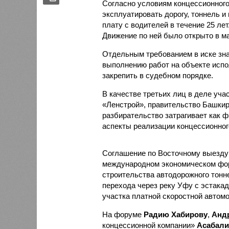
Согласно условиям концессионного
эксплуатировать дорогу, тоннель и
плату с водителей в течение 25 лет
Движение по ней было открыто в ма
Отдельным требованием в иске зна
выполнению работ на объекте испо
закрепить в судебном порядке.
В качестве третьих лиц в деле уч
«Ленстрой», правительство Башкир
разбирательство затрагивает как ф
аспекты реализации концессионног
Соглашение по Восточному выезд
международном экономическом фор
строительства автодорожного тонне
перехода через реку Уфу с эстакад
участка платной скоростной автом
На форуме
Радию Хабирову
,
Анд
концессионной компании»
Асабали