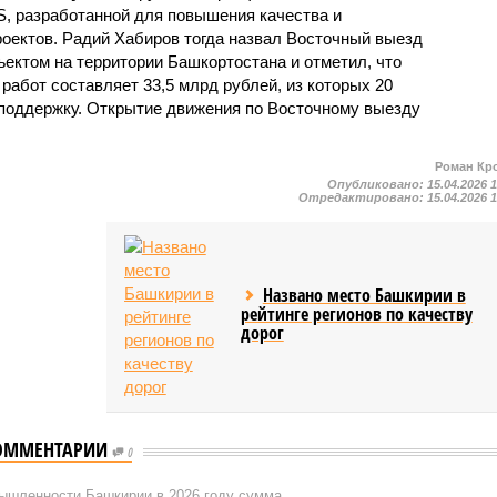
S, разработанной для повышения качества и
оектов. Радий Хабиров тогда назвал Восточный выезд
ктом на территории Башкортостана и отметил, что
абот составляет 33,5 млрд рублей, из которых 20
поддержку. Открытие движения по Восточному выезду
Роман Кр
Опубликовано:
15.04.2026 
Отредактировано:
15.04.2026 
Названо место Башкирии в
рейтинге регионов по качеству
дорог
ОММЕНТАРИИ
0
ышленности Башкирии в 2026 году сумма