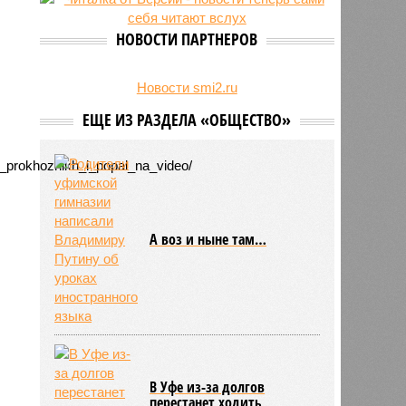
НОВОСТИ ПАРТНЕРОВ
Новости smi2.ru
ЕЩЕ ИЗ РАЗДЕЛА «ОБЩЕСТВО»
u_prokhozhikh_i_popal_na_video/
А воз и ныне там…
В Уфе из-за долгов
перестанет ходить