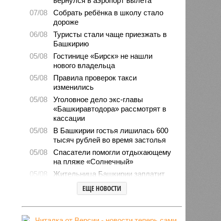
вернулся в аэропорт вылета
07/08
Собрать ребёнка в школу стало
дороже
06/08
Туристы стали чаще приезжать в
Башкирию
05/08
Гостинице «Бирск» не нашли
нового владельца
05/08
Правила проверок такси
изменились
05/08
Уголовное дело экс-главы
«Башкиравтодора» рассмотрят в
кассации
05/08
В Башкирии гостья лишилась 600
тысяч рублей во время застолья
05/08
Спасатели помогли отдыхающему
на пляже «Солнечный»
05/08
Жительница Башкирии заплатит
штраф за грубое общение в
ЕЩЕ НОВОСТИ
мессенджере