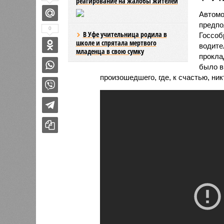
реагирование на жалобы жителей
Автомо
предпо
0
В Уфе учительница родила в
Госсоб
школе и спрятала мертвого
водите
младенца в свою сумку
прокла
было в
произошедшего, где, к счастью, ник