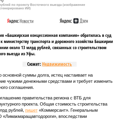
рублей по проекту Восточного выезда (изображение
л вброс бюллетеней в
сгенерировано ИИ)
диноросса Хабирова.
я «Башкирская концессионная компания» обратилась в суд
 к министерству транспорта и дорожного хозяйства Башкирии
ании около 13 млрд рублей, связанных со строительством
ого выезда из Уфы.
Сюжет:
Недвижимость
 основной суммы долга, истец настаивает на
ние чужими денежными средствами и требует изменить
ого соглашения.
соглашению правительства региона с ВТБ для
уктурного проекта. Общая стоимость строительства
млрд рублей,
пишет
«Коммерсант». Генеральным
 «Лимакмаращавтодороги», впоследствии