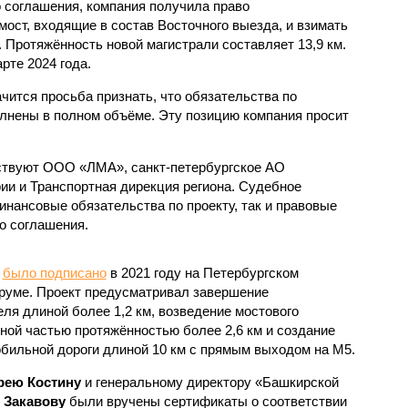
 соглашения, компания получила право
 мост, входящие в состав Восточного выезда, и взимать
. Протяжённость новой магистрали составляет 13,9 км.
рте 2024 года.
чится просьба признать, что обязательства по
лнены в полном объёме. Эту позицию компания просит
аствуют ООО «ЛМА», санкт-петербургское АО
ии и Транспортная дирекция региона. Судебное
инансовые обязательства по проекту, так и правовые
о соглашения.
у
было подписано
в 2021 году на Петербургском
уме. Проект предусматривал завершение
ля длиной более 1,2 км, возведение мостового
ной частью протяжённостью более 2,6 км и создание
обильной дороги длиной 10 км с прямым выходом на М5.
рею Костину
и генеральному директору «Башкирской
 Закавову
были вручены сертификаты о соответствии