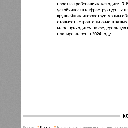
проекта требованиям методики IRII
устойчивости инфраструктурных пр
крупнейшим инфраструктурным объе
стоимость строительно-монтажных р
млрд приходится на федеральную 
планировалось в 2024 году.
К
Версия
//
Власть
//
Раскрыта выделенная на развитие пром