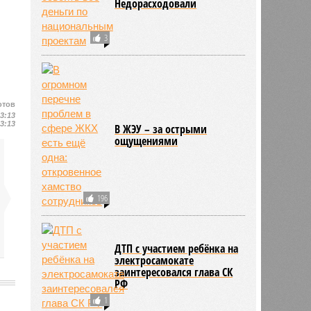
Недорасходовали
3
отов
13:13
13:13
В ЖЭУ – за острыми
ощущениями
196
ДТП с участием ребёнка на
электросамокате
заинтересовался глава СК
РФ
1