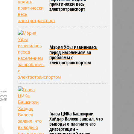
практически весь
электротранспорт
Мэрия Уфы извинилась
перед населением за
проблемы с
электротранспортом
рии»
12:29
12:45
Глава ЦИКа Башкирии
Хайдар Валеев заявил, что
выводы о плагиате его
диссертации –
политический заказ