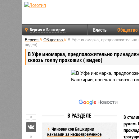
Власть
Общество
Версия в Башкирии
Версия
//
Общество
//
В Уфе иномарка, предположительно 
видео)
В Уфе иномарка, предположительно принадле
сквозь толпу прохожих ( видео)
В РАЗДЕЛЕ
В столи
0
рулем. 
Чиновников Башкирии
прокла
наказали за несвоевременное
тротуар
0