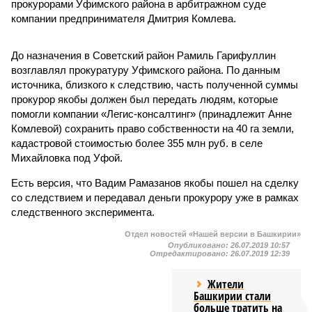
прокурорами Уфимского района в арбитражном суде
компании предпринимателя Дмитрия Комлева.
До назначения в Советский район Рамиль Гарифуллин
возглавлял прокуратуру Уфимского района. По данным
источника, близкого к следствию, часть полученной суммы
прокурор якобы должен был передать людям, которые
помогли компании «Легис-консалтинг» (принадлежит Анне
Комлевой) сохранить право собственности на 40 га земли,
кадастровой стоимостью более 355 млн руб. в селе
Михайловка под Уфой.
Есть версия, что Вадим Рамазанов якобы пошел на сделку
со следствием и передавал деньги прокурору уже в рамках
следственного эксперимента.
Отдел новостей «Нашей версии в Башкирии»
Опубликовано:
26.07.2019 10:57
Отредактировано:
26.07.2019 12:39
Жители
Башкирии стали
больше тратить на