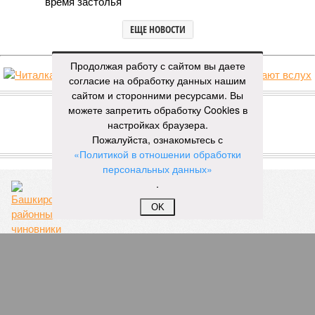
время застолья
ЕЩЕ НОВОСТИ
Продолжая работу с сайтом вы даете
согласие на обработку данных нашим
НОВОСТИ ПАРТНЕРОВ
сайтом и сторонними ресурсами. Вы
можете запретить обработку Cookies в
настройках браузера.
Новости smi2.ru
Пожалуйста, ознакомьтесь с
ЕЩЕ ИЗ РАЗДЕЛА «ОБЩЕСТВО»
«Политикой в отношении обработки
персональных данных»
.
OK
Почти по-Гоголю