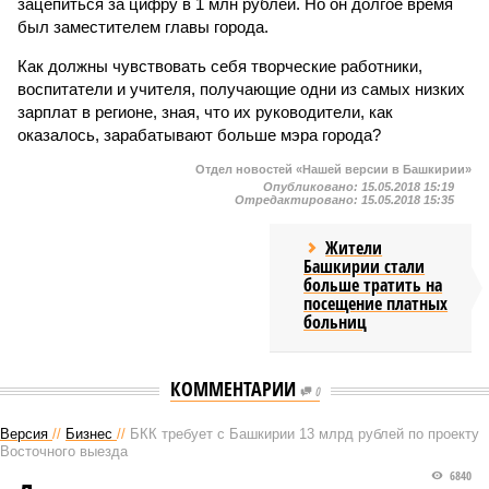
зацепиться за цифру в 1 млн рублей. Но он долгое время
был заместителем главы города.
Как должны чувствовать себя творческие работники,
воспитатели и учителя, получающие одни из самых низких
зарплат в регионе, зная, что их руководители, как
оказалось, зарабатывают больше мэра города?
Отдел новостей «Нашей версии в Башкирии»
Опубликовано:
15.05.2018 15:19
Отредактировано:
15.05.2018 15:35
Жители
Башкирии стали
больше тратить на
посещение платных
больниц
КОММЕНТАРИИ
0
Версия
//
Бизнес
//
БКК требует с Башкирии 13 млрд рублей по проекту
Восточного выезда
6840