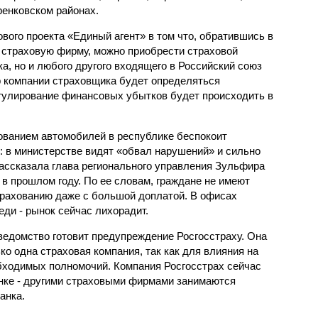
енковском районах.
ового проекта «Единый агент» в том что, обратившись в
страховую фирму, можно приобрести страховой
ка, но и любого другого входящего в Российский союз
 компании страховщика будет определяться
гулирование финансовых убытков будет происходить в
ованием автомобилей в республике беспокоит
: в министерстве видят «обвал нарушений» и сильно
ассказала глава регионального управления Зульфира
 в прошлом году. По ее словам, граждане не имеют
трахованию даже с большой доплатой. В офисах
ди - рынок сейчас лихорадит.
ведомство готовит предупреждение Росгосстраху. Она
ко одна страховая компания, так как для влияния на
обходимых полномочий. Компания Росгосстрах сейчас
нке - другими страховыми фирмами занимаются
анка.