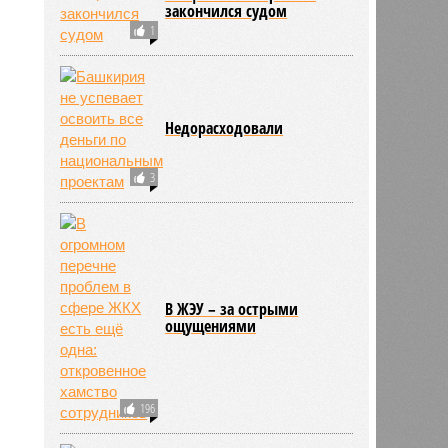
закончился судом
1
Недорасходовали
3
В ЖЭУ – за острыми
ощущениями
196