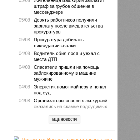
05/08
Жительница Башкирии заплатит
штраф за грубое общение в
мессенджере
05/08
Девять работников получили
зарплату после вмешательства
прокуратуры
05/08
Прокуратура добилась
ликвидации свалки
04/08
Водитель сбил лося и уехал с
места ДТП
04/08
Спасатели пришли на помощь
заблокированному в машине
мужчине
04/08
Энергетик помог майнеру и попал
под суд
04/08
Организаторы опасных экскурсий
оказались на скамье подсудимых
04/08
Башкирия нарастила импорт
ЕЩЕ НОВОСТИ
овощей и фруктов
03/08
Мошенники попытались обмануть
директора магазина