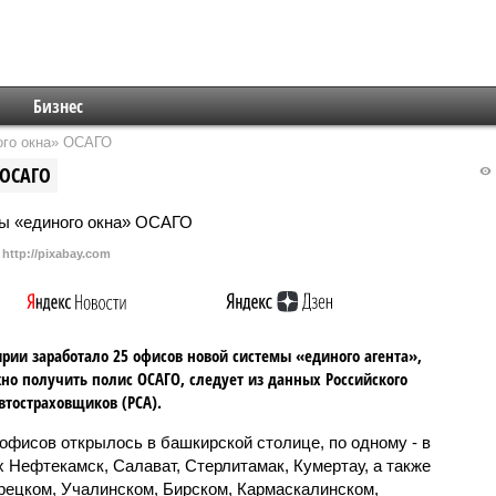
Бизнес
ого окна» ОСАГО
 ОСАГО
http://pixabay.com
рии заработало 25 офисов новой системы «единого агента»,
но получить полис ОСАГО, следует из данных Российского
втостраховщиков (РСА).
офисов открылось в башкирской столице, по одному - в
х Нефтекамск, Салават, Стерлитамак, Кумертау, а также
рецком, Учалинском, Бирском, Кармаскалинском,