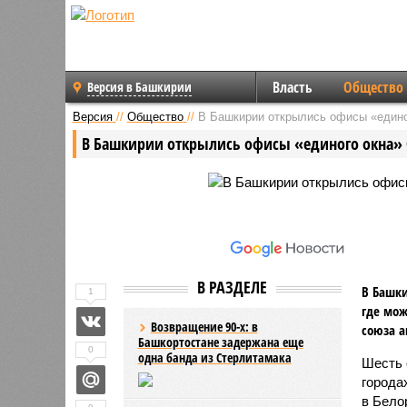
Власть
Общество
Версия в Башкирии
Версия
//
Общество
//
В Башкирии открылись офисы «един
В Башкирии открылись офисы «единого окна»
В РАЗДЕЛЕ
В Башки
1
где мож
Возвращение 90-х: в
союза а
Башкортостане задержана еще
0
одна банда из Стерлитамака
Шесть 
города
в Бело