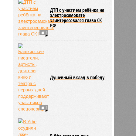
ДТП с участием ребёнка на
электросамокате
заинтересовался глава СК
РФ
1
Душевный вклад в победу
1
В Уфе осудили лже-