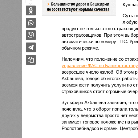
0
Большинство дорог в Башкирии
Кушнар
не соответствуют нормам качества
Суть н
любую 
продукт не только этого страховщи
автостраховщиков. При этом выбор
автоматически по номеру ПТС. Уре
обычном режиме.
Напомним, что положение со страх
управление ФАС по Башкортостану
возросшее число жалоб. Об этом р
Акбашева, говоря об итогах работы
возможности получить услуги по с
страховщиков стоят огромные очере
Зульфира Акбашева заявляет, что 
пояснила, что в оборот попала толь
других у ведомства просто нет не
занимает топовое положение на ры
Роспотребнадзор и органы Центроб