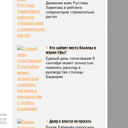
Движение вниз Рустэма
Хамитова в рейтинге
губернаторов стремительно
растет
Кто займет место Ялалова в
мэрии Уфы?
Единый день голосования 9
сентября может полностью
поменять расклад в
руководстве столицы
Башкирии
отов
13:13
Даму к власти не пускать
13:13
Радия Хабирова попросили