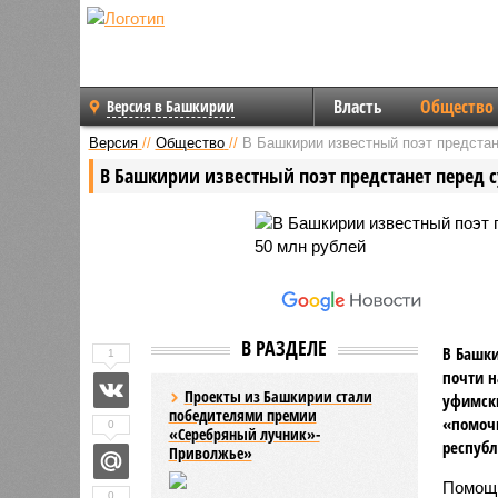
Власть
Общество
Версия в Башкирии
Версия
//
Общество
//
В Башкирии известный поэт предстан
В Башкирии известный поэт предстанет перед 
В РАЗДЕЛЕ
В Башки
1
почти н
Проекты из Башкирии стали
уфимски
победителями премии
«помочь
0
«Серебряный лучник»-
республ
Приволжье»
Помощн
0