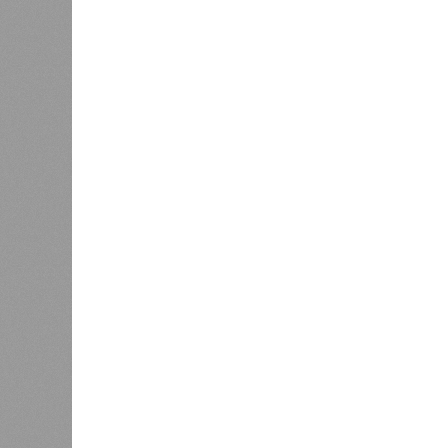
В РАЗДЕЛЕ
Стало и
0
Башкири
«Мост» в Поднебесную
часть э
0
О план
регион
Недорасходовали
заседа
0
объявл
премьер и министр промышленности
республике ведется системная раб
поставленных руководством стран
Премьер-министр правительства 
драйвером развития регионально
производства.
«При этом одной из ключевых зад
республики в реализацию проекто
независимости. По ряду направл