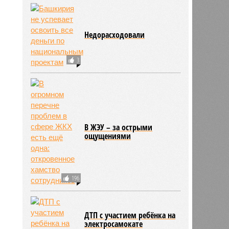
Недорасходовали
3
В ЖЭУ – за острыми
ощущениями
196
ДТП с участием ребёнка на
электросамокате