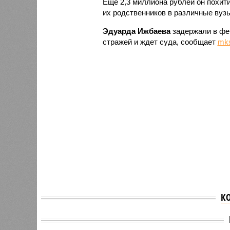
Еще 2,3 миллиона рублей он похити
их родственников в различные вузы
Эдуарда Ижбаева
задержали в фев
стражей и ждет суда, сообщает
mks
К
В Башкирии коммерсант
В Баш
предстанет перед судом
акушер