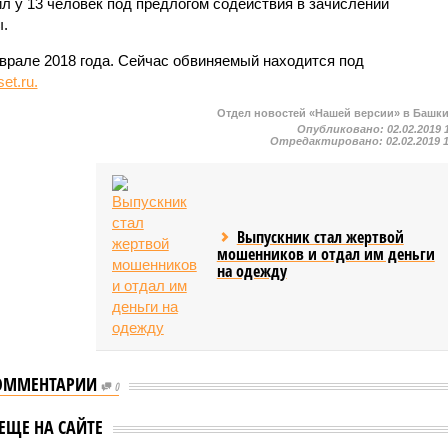
л у 13 человек под предлогом содействия в зачислении
.
рале 2018 года. Сейчас обвиняемый находится под
et.ru.
Отдел новостей «Нашей версии» в Башк
Опубликовано:
02.02.2019 
Отредактировано:
02.02.2019 
Выпускник стал жертвой
мошенников и отдал им деньги
на одежду
ОММЕНТАРИИ
0
В Башкирии экс-
кирии бывшая
сотрудник МВД
ЕЩЕ НА САЙТЕ
-гинеколог
предстанет перед судом