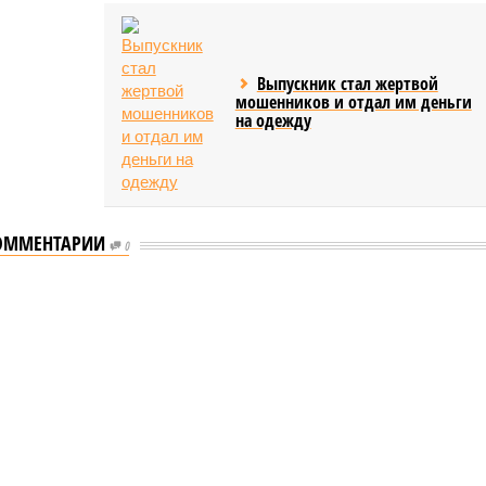
Выпускник стал жертвой
мошенников и отдал им деньги
на одежду
ОММЕНТАРИИ
0
ышленности Башкирии в 2026 году сумма
ости Башкирии в 2026 году сумма
тие промышленности Башкирии в 2026 году сумма
бражение: shedevrum.ai)