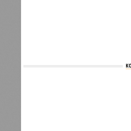
К
Версия
//
Власть
//
Раскрыта выделенная на развитие пром
План на миллиарды
Раскрыта выделенная на развитие промышленн
Раскрыта выделенная на разви
(изо