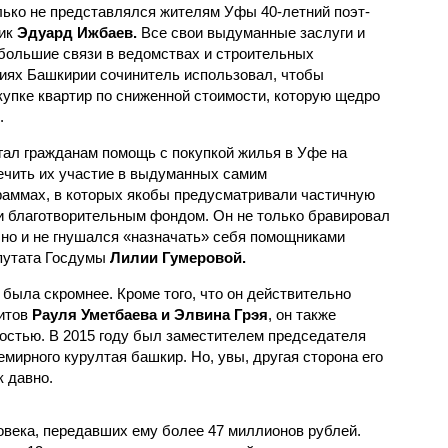
лько не представлялся жителям Уфы 40-летний поэт-
ик
Эдуард Ижбаев.
Все свои выдуманные заслуги и
большие связи в ведомствах и строительных
иях Башкирии сочинитель использовал, чтобы
купке квартир по сниженной стоимости, которую щедро
.
агал гражданам помощь с покупкой жилья в Уфе на
ечить их участие в выдуманных самим
раммах, в которых якобы предусматривали частичную
и благотворительным фондом. Он не только бравировал
но и не гнушался «назначать» себя помощниками
епутата Госдумы
Лилии Гумеровой.
была скромнее. Кроме того, что он действительно
хитов
Рауля Уметбаева и Элвина Грэя
, он также
остью. В 2015 году был заместителем председателя
ирного курултая башкир. Но, увы, другая сторона его
к давно.
века, передавших ему более 47 миллионов рублей.