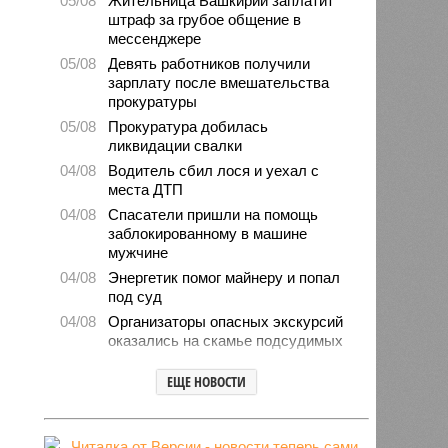
05/08
Жительница Башкирии заплатит
штраф за грубое общение в
мессенджере
05/08
Девять работников получили
зарплату после вмешательства
прокуратуры
05/08
Прокуратура добилась
ликвидации свалки
04/08
Водитель сбил лося и уехал с
места ДТП
04/08
Спасатели пришли на помощь
заблокированному в машине
мужчине
04/08
Энергетик помог майнеру и попал
под суд
04/08
Организаторы опасных экскурсий
оказались на скамье подсудимых
04/08
Башкирия нарастила импорт
ЕЩЕ НОВОСТИ
овощей и фруктов
03/08
Мошенники попытались обмануть
директора магазина