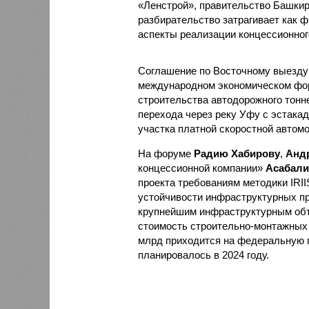
«Ленстрой», правительство Башкир
разбирательство затрагивает как ф
аспекты реализации концессионног
Соглашение по Восточному выезд
международном экономическом фор
строительства автодорожного тонне
перехода через реку Уфу с эстакад
участка платной скоростной автом
На форуме
Радию Хабирову
,
Анд
концессионной компании»
Асабали
проекта требованиям методики IRII
устойчивости инфраструктурных пр
крупнейшим инфраструктурным объе
стоимость строительно-монтажных р
млрд приходится на федеральную 
планировалось в 2024 году.