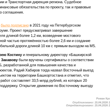
ии и Транспортная дирекция региона. Судебное
инансовые обязательства по проекту, так и правовые
о соглашения.
у
было подписано
в 2021 году на Петербургском
уме. Проект предусматривал завершение
ля длиной более 1,2 км, возведение мостового
ной частью протяжённостью более 2,6 км и создание
обильной дороги длиной 10 км с прямым выходом на М5.
рею Костину
и генеральному директору «Башкирской
 Закавову
были вручены сертификаты о соответствии
S, разработанной для повышения качества и
оектов. Радий Хабиров тогда назвал Восточный выезд
ктом на территории Башкортостана и отметил, что
абот составляет 33,5 млрд рублей, из которых 20
поддержку. Открытие движения по Восточному выезду
Роман Кр
Опубликовано:
15.04.2026 
Отредактировано:
15.04.2026 