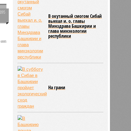
4095
В окутанный смогом Сибай
0
выехал и. о. главы
Минздрава Башкирии и
глава минэкологии
республики
6885
й
На грани