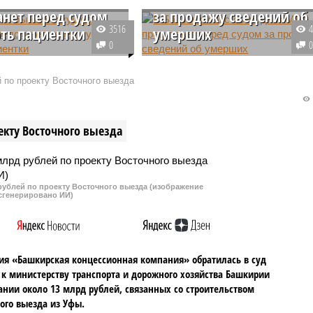
анет перед судом
за продажу сведений об
3516
рть пациентки
умерших
0
ии бывшая акушер-
В Башкирии бывший сотрудник
г предстанет перед
полиции попался на продаже
 по проекту Восточного выезда
 смерть пациентки.
сведений об умерших гражданах
ся она в причинении
Стерлитамака владельцу
о неосторожности,
ритуального салона. Уголовное
екту Восточного выезда
ие ненадлежащего
дело уже направлено с городско
ия своих
суд.
иональных
стей.
рублей по проекту Восточного выезда (изображение
сгенерировано ИИ)
я «Башкирская концессионная компания» обратилась в суд
 к министерству транспорта и дорожного хозяйства Башкирии
ании около 13 млрд рублей, связанных со строительством
ого выезда из Уфы.