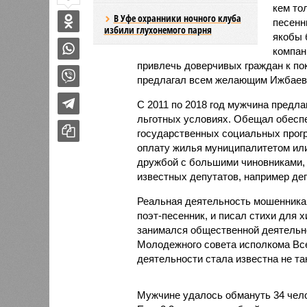
кем то
В Уфе охранники ночного клуба
песенн
избили глухонемого парня
якобы 
компан
привлечь доверчивых граждан к по
предлагал всем желающим Ижбаев
С 2011 по 2018 год мужчина предл
льготных условиях. Обещал обесп
государственных социальных прог
оплату жилья муниципалитетом ил
дружбой с большими чиновниками, 
известных депутатов, например д
Реальная деятельность мошенника 
поэт-песенник, и писал стихи для 
занимался общественной деятельн
Молодежного совета исполкома Всем
деятельности стала известна не та
Мужчине удалось обмануть 34 чело