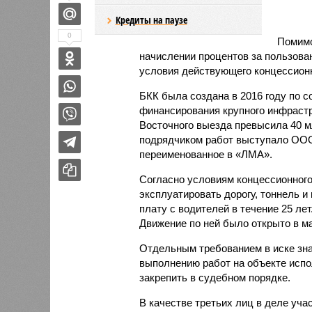
Кредиты на паузе
0
Помимо
начислении процентов за пользова
условия действующего концессионн
БКК была создана в 2016 году по 
финансирования крупного инфрастр
Восточного выезда превысила 40 
подрядчиком работ выступало ООО
переименованное в «ЛМА».
Согласно условиям концессионного
эксплуатировать дорогу, тоннель и
плату с водителей в течение 25 лет
Движение по ней было открыто в ма
Отдельным требованием в иске зна
выполнению работ на объекте испо
закрепить в судебном порядке.
В качестве третьих лиц в деле уч