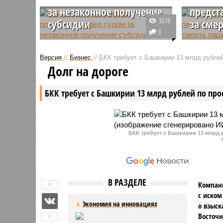
за незаконное получение
предст
3618
субсидии
за сме
0
В Башкирии коммерсант
В Башкир
предстанет перед судом за
гинеколо
Версия
//
Бизнес
//
БКК требует с Башкирии 13 млрд рублей
незаконное получение субсидии.
судом за
Долг на дороге
Районная администрация
Обвиняет
выделила ему 250 тысяч рублей
смерти п
БКК требует с Башкирии 13 млрд рублей по про
за постройку пруда, которого по
вследств
факту не было.
исполнен
професс
обязанно
БКК требует с Башкирии 13 млрд 
В РАЗДЕЛЕ
Компани
0
с иском
Экономия на инновациях
о взыск
Восточн
0