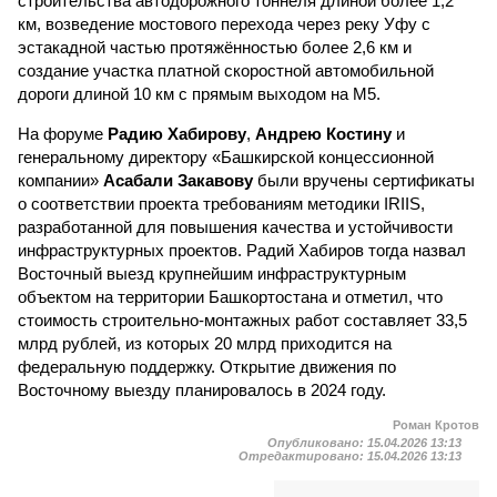
строительства автодорожного тоннеля длиной более 1,2
км, возведение мостового перехода через реку Уфу с
эстакадной частью протяжённостью более 2,6 км и
создание участка платной скоростной автомобильной
дороги длиной 10 км с прямым выходом на М5.
На форуме
Радию Хабирову
,
Андрею Костину
и
генеральному директору «Башкирской концессионной
компании»
Асабали Закавову
были вручены сертификаты
о соответствии проекта требованиям методики IRIIS,
разработанной для повышения качества и устойчивости
инфраструктурных проектов. Радий Хабиров тогда назвал
Восточный выезд крупнейшим инфраструктурным
объектом на территории Башкортостана и отметил, что
стоимость строительно-монтажных работ составляет 33,5
млрд рублей, из которых 20 млрд приходится на
федеральную поддержку. Открытие движения по
Восточному выезду планировалось в 2024 году.
Роман Кротов
Опубликовано:
15.04.2026 13:13
Отредактировано:
15.04.2026 13:13