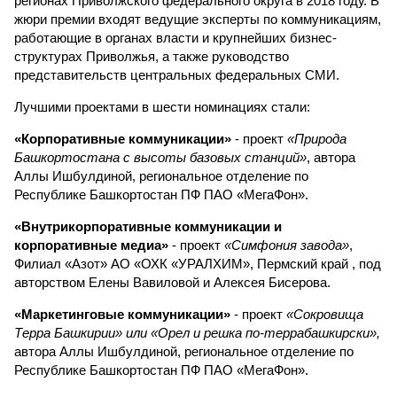
регионах Приволжского федерального округа в 2018 году. В
жюри премии входят ведущие эксперты по коммуникациям,
работающие в органах власти и крупнейших бизнес-
структурах Приволжья, а также руководство
представительств центральных федеральных СМИ.
Лучшими проектами в шести номинациях стали:
«Корпоративные коммуникации»
- проект
«Природа
Башкортостана с высоты базовых станций»
, автора
Аллы Ишбулдиной, региональное отделение по
Республике Башкортостан ПФ ПАО «МегаФон».
«Внутрикорпоративные коммуникации и
корпоративные медиа»
- проект
«Симфония завода»
,
Филиал «Азот» АО «ОХК «УРАЛХИМ», Пермский край , под
авторством Елены Вавиловой и Алексея Бисерова.
«Маркетинговые коммуникации»
- проект
«Сокровища
Терра Башкирии» или «Орел и решка по-террабашкирски»,
автора Аллы Ишбулдиной, региональное отделение по
Республике Башкортостан ПФ ПАО «МегаФон».