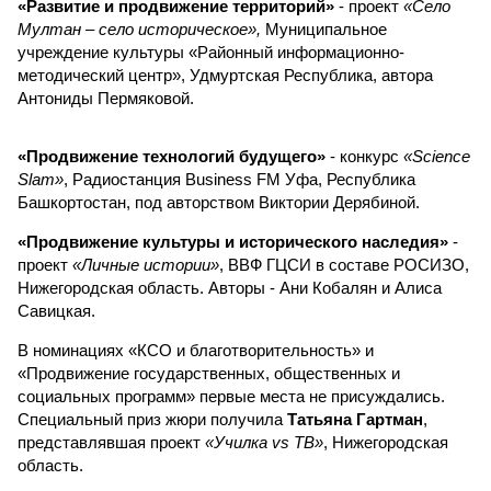
«Развитие и продвижение территорий»
- проект
«Село
Мултан – село историческое»,
Муниципальное
учреждение культуры «Районный информационно-
методический центр», Удмуртская Республика, автора
Антониды Пермяковой.
«Продвижение технологий будущего»
- конкурс
«Science
Slam»
, Радиостанция Business FM Уфа, Республика
Башкортостан, под авторством Виктории Дерябиной.
«Продвижение культуры и исторического наследия»
-
проект
«Личные истории»
, ВВФ ГЦСИ в составе РОСИЗО,
Нижегородская область. Авторы - Ани Кобалян и Алиса
Савицкая.
В номинациях «КСО и благотворительность» и
«Продвижение государственных, общественных и
социальных программ» первые места не присуждались.
Специальный приз жюри получила
Татьяна Гартман
,
представлявшая проект
«Училка vs ТВ»
, Нижегородская
область.