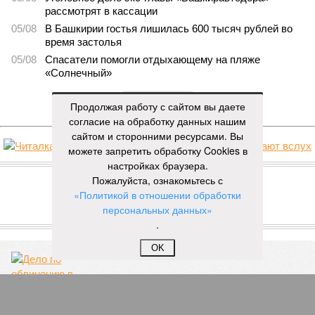
рассмотрят в кассации
05/08
В Башкирии гостья лишилась 600 тысяч рублей во
время застолья
05/08
Спасатели помогли отдыхающему на пляже
«Солнечный»
ЕЩЕ НОВОСТИ
Продолжая работу с сайтом вы даете
согласие на обработку данных нашим
сайтом и сторонними ресурсами. Вы
можете запретить обработку Cookies в
НОВОСТИ ПАРТНЕРОВ
настройках браузера.
Пожалуйста, ознакомьтесь с
«Политикой в отношении обработки
Новости smi2.ru
персональных данных»
ЕЩЕ ИЗ РАЗДЕЛА «ВЛАСТЬ»
.
OK
Дело по обвинению в злоупотреблениях