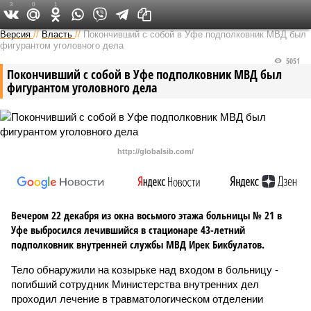
3
0
1
Версия в Башкирии
Версия
//
Власть
//
Покончивший с собой в Уфе подполковник МВД был
фигурантом уголовного дела
5051
Покончивший с собой в Уфе подполковник МВД был
фигурантом уголовного дела
http://globalsib.com/
Вечером 22 декабря из окна восьмого этажа больницы № 21 в
Уфе выбросился лечившийся в стационаре 43-летний
подполковник внутренней службы МВД Ирек Бикбулатов.
Тело обнаружили на козырьке над входом в больницу -
погибший сотрудник Министерства внутренних дел
проходил лечение в травматологическом отделении