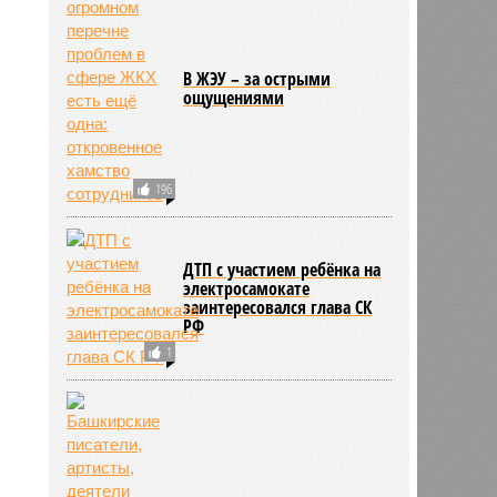
В ЖЭУ – за острыми
ощущениями
196
ДТП с участием ребёнка на
электросамокате
заинтересовался глава СК
РФ
1