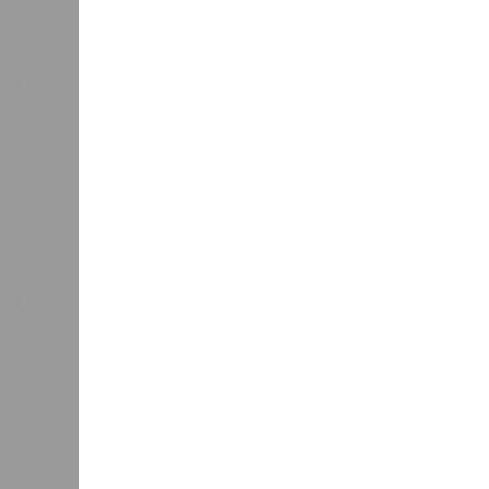
На развитие этой сферы республик
рамках одноименного национальног
для оснащения центра дронов на б
Кроме того, в регионе планируется
150, а также довести количество р
Башкортостана до 60.
Как
отмечают
эксперты, общеросси
отраслям. Наиболее уверенный рос
промышленным комплексом, беспил
химическая промышленность. В то 
столкнувшихся со снижением спрос
Поскольку в Башкирии существенна
«Беспилотные авиационные системы
наиболее перспективных
В 2025 году общий объем господде
миллиарда рублей, из которых 1,6
инфраструктуры.