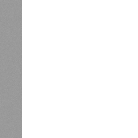
К
Версия
//
Бизнес
//
БКК требует с Башкирии 13 млрд рублей
Долг на дороге
БКК требует с Башкирии 13 млрд рублей по про
БКК требует с Башкирии 13 млрд 