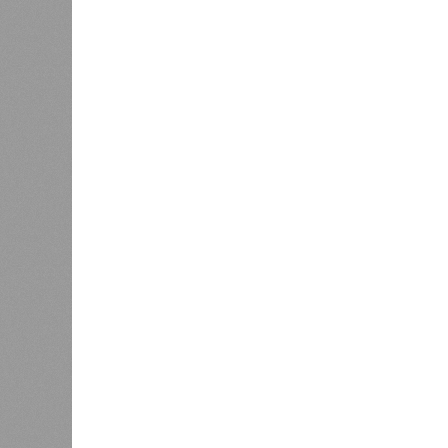
В РАЗДЕЛЕ
Компани
0
с иском
Экономия на инновациях
о взыск
Восточн
0
0
Помимо
начисл
средст
концес
Кредиты на паузе
БКК бы
регион
инфрас
Восточного выезда превысила 40 
подрядчиком работ выступало ООО
переименованное в «ЛМА».
Согласно условиям концессионного
эксплуатировать дорогу, тоннель и
плату с водителей в течение 25 лет