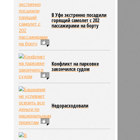
йнов
13:59
13:59
В Уфе экстренно посадили
горящий самолет с 202
пассажирами на борту
2
Конфликт на парковке
закончился судом
1
6935
Недорасходовали
3