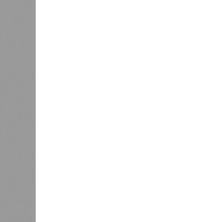
В РАЗДЕЛЕ
Стало и
0
Башкири
«Мост» в Поднебесную
часть э
0
О план
регион
Недорасходовали
заседа
0
объявл
премьер и министр промышленности
республике ведется системная раб
поставленных руководством стран
Премьер-министр правительства 
драйвером развития регионально
производства.
«При этом одной из ключевых зад
республики в реализацию проекто
независимости. По ряду направл
в части беспилотных авиационных