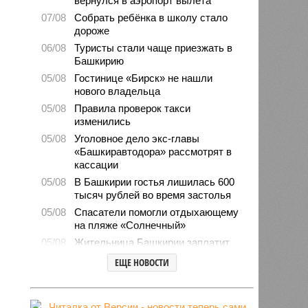
вернулся в аэропорт вылета
07/08
Собрать ребёнка в школу стало
дороже
06/08
Туристы стали чаще приезжать в
Башкирию
05/08
Гостинице «Бирск» не нашли
нового владельца
05/08
Правила проверок такси
изменились
05/08
Уголовное дело экс-главы
«Башкиравтодора» рассмотрят в
кассации
05/08
В Башкирии гостья лишилась 600
тысяч рублей во время застолья
05/08
Спасатели помогли отдыхающему
на пляже «Солнечный»
05/08
Жительница Башкирии заплатит
штраф за грубое общение в
ЕЩЕ НОВОСТИ
мессенджере