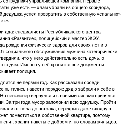
ь сотрудники управляющей компании. Первые
таты уже есть — хлам убрали из общего коридора,
й дедушка успел превратить в собственную «спальню»
ет».
игада: специалисты Республиканского центра
ания «Развитие», полицейский и мастер ЖЭУ.
да рождения физически здоров для своих лет и в
От социального обслуживания мужчина категорически
вердили, что у него действительно есть дочь, о
 соседям. Именно у неё хранятся все документы
кивает полиция.
лится не первый год. Как рассказали соседи,
е пытались навести порядок: дядю забрали к себе в
 Но пенсионер вернулся и с новыми силами принялся
. За три года мусор заполонил всю однушку. Пройти
жали от пола до потолка, перекрыв даже входную
жет поместиться в собственной квартире, поэтому
н спит, хранит пакеты с добром и, по словам жильцов,