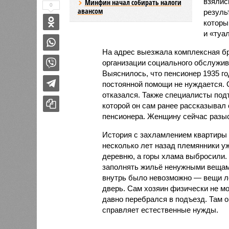
взялис
Минфин начал собирать налоги
0
авансом
резуль
которы
и «туал
На адрес выезжала комплексная бр
организации социального обслужив
Выяснилось, что пенсионер 1935 го
постоянной помощи не нуждается. 
отказался. Также специалисты подт
которой он сам ранее рассказывал
пенсионера. Женщину сейчас разыс
История с захламлением квартиры д
несколько лет назад племянники уж
деревню, а горы хлама выбросили.
заполнять жильё ненужными вещами
внутрь было невозможно — вещи ле
дверь. Сам хозяин физически не мо
давно перебрался в подъезд. Там о
справляет естественные нужды.