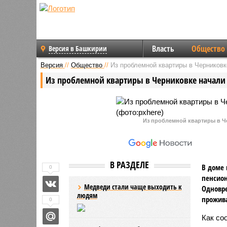
Власть
Общество
Версия в Башкирии
Версия
//
Общество
//
Из проблемной квартиры в Черниковк
Из проблемной квартиры в Черниковке начали
Из проблемной квартиры в Ч
В РАЗДЕЛЕ
В доме 
0
пенсион
Медведи стали чаще выходить к
Одновре
людям
прожив
0
Как со