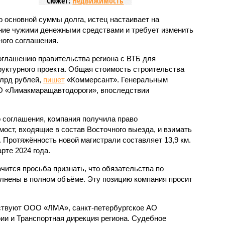
Сюжет:
Недвижимость
 основной суммы долга, истец настаивает на
ние чужими денежными средствами и требует изменить
ого соглашения.
соглашению правительства региона с ВТБ для
уктурного проекта. Общая стоимость строительства
млрд рублей,
пишет
«Коммерсант». Генеральным
 «Лимакмаращавтодороги», впоследствии
 соглашения, компания получила право
 мост, входящие в состав Восточного выезда, и взимать
. Протяжённость новой магистрали составляет 13,9 км.
рте 2024 года.
чится просьба признать, что обязательства по
лнены в полном объёме. Эту позицию компания просит
аствуют ООО «ЛМА», санкт-петербургское АО
ии и Транспортная дирекция региона. Судебное