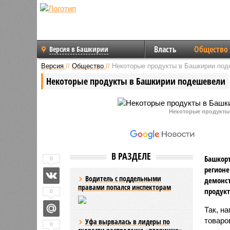
Власть
Общество
Версия в Башкирии
Версия
//
Общество
//
Некоторые продукты в Башкирии по
Некоторые продукты в Башкирии подешевели
Некоторые продукты
В РАЗДЕЛЕ
Башкорт
0
регионе
Водитель с поддельными
демонст
правами попался инспекторам
продукт
0
Так, н
товаро
Уфа вырвалась в лидеры по
0