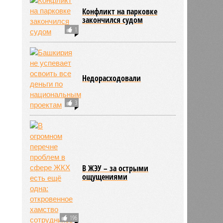
Конфликт на парковке
закончился судом
1
Недорасходовали
3
В ЖЭУ – за острыми
ощущениями
196