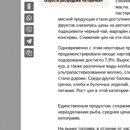
скорости распродажи «вторички»
сэконо
масла.
пастер
мясной продукции стали доступнее 
фруктов снизились цены на репчаты
подешевели черный чай, маргарин 
консервы. Снижение цен на эти поз
Одновременно с этим некоторые пр
продемонстрировали овощи: картофе
подорожание достигло 7,9%. Выросл
кур, а также различные виды колб
ультрапастеризованное молоко, сли
стали дороже. Среди других базов
гречки, хлеба и булочных изделий,
питания. Рост цен в этой категории
Единственным продуктом, сохрани
неразделанная рыба, средняя цена 
килограмм.
На рынке топлива, в отличие от ча