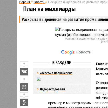
Версия
//
Власть
//
Раскрыта выделенная на развитие пром
План на миллиарды
Раскрыта выделенная на развитие промышленн
Раскрыта выделенная на разви
(изо
В РАЗДЕЛЕ
Стало и
0
Башкири
«Мост» в Поднебесную
часть э
0
О план
регион
Недорасходовали
заседа
0
объявл
премьер и министр промышленности
республике ведется системная раб