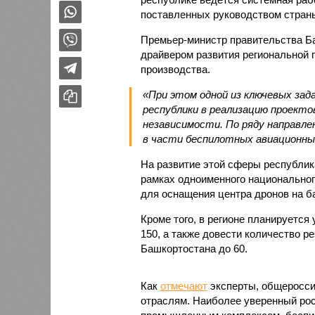
поставленных руководством стран
Премьер-министр правительства 
драйвером развития регионально
производства.
«При этом одной из ключевых зад
республики в реализацию проекто
независимости. По ряду направл
в части беспилотных авиационных
На развитие этой сферы республик
рамках одноименного национальног
для оснащения центра дронов на б
Кроме того, в регионе планируется
150, а также довести количество р
Башкортостана до 60.
Как
отмечают
эксперты, общеросси
отраслям. Наиболее уверенный рос