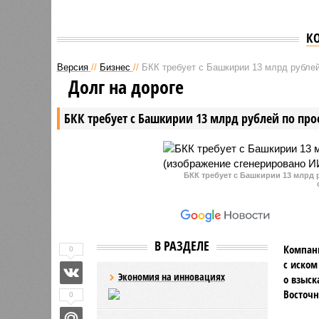
К
Версия
//
Бизнес
//
БКК требует с Башкирии 13 млрд рублей
Долг на дороге
БКК требует с Башкирии 13 млрд рублей по про
БКК требует с Башкирии 13 млрд 
В РАЗДЕЛЕ
Компани
0
с иском
Экономия на инновациях
о взыск
Восточн
0