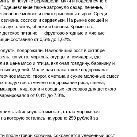
мить на покупке вермишели, муки и подсолнечного
 Подешевление также затронуло сахар, печенье,
изованное молоко и некоторые виды сыров. Среди
свинина, сосиски и сардельки. На рынке овощей и
й лук, свеклу, яблоки и бананы. Кроме того,
и детское питание — фруктово-ягодные и мясные
иции составило от 0,6% до 1,62%.
одукты подорожали. Наибольший рост в октябре
ль, капуста, морковь, огурцы и помидоры, где
и в цене мясо и птица, включая говядину, баранину и
асных изделий. Молочная полка также подорожала:
вочное масло, творог, сметана и сухие молочные смеси
ых продуктов отмечено подорожание риса, пшена,
 макарон, яиц, соли и овощных консервов для детского
 варьировался от 0,4% до 7,9%.
вшим стабильную стоимость, стала мороженая
на которую осталась на уровне 299 рублей за
сти продуктовой корзины, сохраняется уверенный рост.