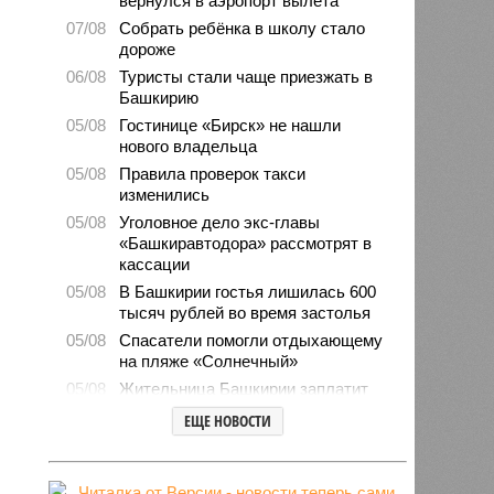
вернулся в аэропорт вылета
07/08
Собрать ребёнка в школу стало
дороже
06/08
Туристы стали чаще приезжать в
Башкирию
05/08
Гостинице «Бирск» не нашли
нового владельца
05/08
Правила проверок такси
изменились
05/08
Уголовное дело экс-главы
«Башкиравтодора» рассмотрят в
кассации
05/08
В Башкирии гостья лишилась 600
тысяч рублей во время застолья
05/08
Спасатели помогли отдыхающему
на пляже «Солнечный»
05/08
Жительница Башкирии заплатит
штраф за грубое общение в
ЕЩЕ НОВОСТИ
мессенджере