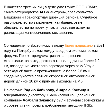
В качестве третьих лиц в деле участвуют ООО «ЛМА»,
санкт-петербургское АО «Ленстрой», правительство
Башкирии и Транспортная дирекция региона. Судебное
разбирательство затрагивает как финансовые
обязательства по проекту, так и правовые аспекты
реализации концессионного соглашения.
Соглашение по Восточному выезду
было подписано
в 2021
году на Петербургском международном экономическом
форуме. Проект предусматривал завершение
строительства автодорожного тоннеля длиной более 1,2
км, возведение мостового перехода через реку Уфу с
эстакадной частью протяжённостью более 2,6 км и
создание участка платной скоростной автомобильной
дороги длиной 10 км с прямым выходом на М5.
На форуме
Радию Хабирову
,
Андрею Костину
и
генеральному директору «Башкирской концессионной
компании»
Асабали Закавову
были вручены сертификаты
о соответствии проекта требованиям методики IRIIS,