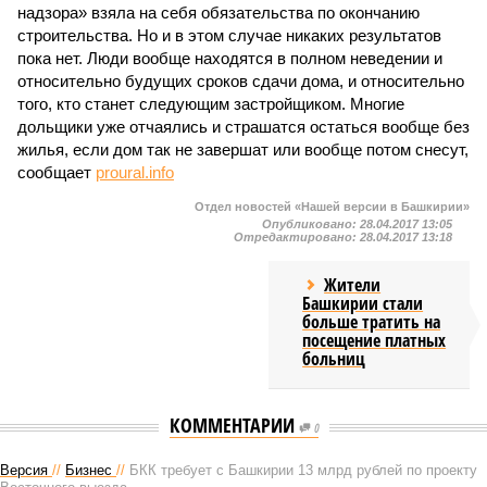
надзора» взяла на себя обязательства по окончанию
строительства. Но и в этом случае никаких результатов
пока нет. Люди вообще находятся в полном неведении и
относительно будущих сроков сдачи дома, и относительно
того, кто станет следующим застройщиком. Многие
дольщики уже отчаялись и страшатся остаться вообще без
жилья, если дом так не завершат или вообще потом снесут,
сообщает
proural.info
Отдел новостей «Нашей версии в Башкирии»
Опубликовано:
28.04.2017 13:05
Отредактировано:
28.04.2017 13:18
Жители
Башкирии стали
больше тратить на
посещение платных
больниц
КОММЕНТАРИИ
0
Версия
//
Бизнес
//
БКК требует с Башкирии 13 млрд рублей по проекту