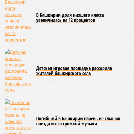
инноваций РБ
Александр Шельдяев
, в республике
ведется системная работа по выполнению задач
технологического лидерства, поставленных руководством
страны.
Премьер-министр правительства Башкортостана
Андрей
Назаров
отметил, что основным драйвером развития
региональной промышленности должны выступить
обрабатывающие производства.
«При этом одной из ключевых задач остается
максимальное вовлечение предприятий республики в
реализацию проектов обеспечения технологического
лидерства и независимости. По ряду направлений мы
показываем хорошие результаты, например в части
беспилотных авиационных систем», – указал Назаров.
На развитие этой сферы республика привлекла
дополнительно 1,3 миллиарда рублей в рамках
одноименного национального проекта. Большая часть этих
средств предназначена для оснащения центра дронов на
базе технопарка «Зубово».