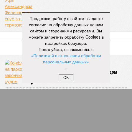
время застолья
05/08
Спасатели помогли отдыхающему на пляже
«Солнечный»
Продолжая работу с сайтом вы даете
согласие на обработку данных нашим
ЕЩЕ НОВОСТИ
сайтом и сторонними ресурсами. Вы
можете запретить обработку Cookies в
настройках браузера.
Пожалуйста, ознакомьтесь с
НОВОСТИ ПАРТНЕРОВ
«Политикой в отношении обработки
персональных данных»
.
Новости smi2.ru
OK
ЕЩЕ ИЗ РАЗДЕЛА «ОБЩЕСТВО»
В Башкирии доля низшего класса
увеличилась на 12 процентов