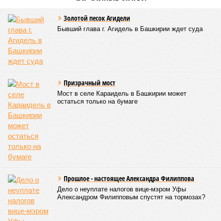
которых 1,6 миллиарда было направлено на развитие
инфраструктуры.
Вячеслав Буйнов
Опубликовано:
23.01.2026 13:59
Отредактировано:
23.01.2026 13:59
Жители
Башкирии стали
больше тратить на
посещение платных
больниц
КОММЕНТАРИИ
0
ПОСЛЕДНИЕ НОВОСТИ
05/08
Гостинице «Бирск» не нашли нового владельца
05/08
Правила проверок такси изменились
05/08
Уголовное дело экс-главы «Башкиравтодора»
рассмотрят в кассации
05/08
В Башкирии гостья лишилась 600 тысяч рублей во