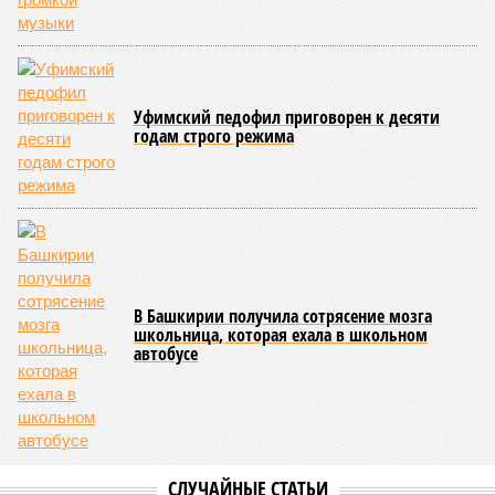
Кроме того, в регионе планируется увеличить число малых
технологических компаний до 150, а также довести
количество резидентов инновационного центра «Сколково»
из Башкортостана до 60.
Как
отмечают
эксперты, общероссийская ситуация в
промышленности сильно разнится по отраслям. Наиболее
уверенный рост демонстрируют производства, связанные с
оборонно-промышленным комплексом, беспилотниками, а
также фармацевтика, медицинская и химическая
промышленность. В то же время в других гражданских
отраслях, столкнувшихся со снижением спроса,
наблюдается отрицательная динамика.
Поскольку в Башкирии существенная часть средств
выделяется в рамках нацпроекта «Беспилотные
авиационные системы», данное направление здесь
считается одним из наиболее перспективных
В 2025 году общий объем господдержки промышленности
республики также составлял 2 миллиарда рублей, из