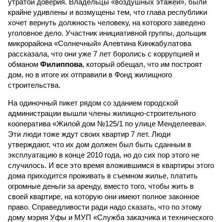
утратой доверия. Владельцы «воздушных этажей», были
крайне удивлены и возмущены тем, что глава республики
хочет вернуть должность человеку, на которого заведено
уголовное дело. Участник инициативной группы, дольщик
микрорайона «Солнечный» Алевтина Кинжабулатова
рассказала, что они уже 7 лет боролись с коррупцией и
обманом
Филиппова
, который обещал, что им построят
дом, но в итоге их отправили в Фонд жилищного
строительства.
На одиночный пикет рядом со зданием городской
администрации вышли члены жилищно-строительного
кооператива «Жилой дом №125/1 по улице Менделеева».
Эти люди тоже ждут своих квартир 7 лет. Люди
утверждают, что их дом должен был быть сданным в
эксплуатацию в конце 2010 года, но до сих пор этого не
случилось. И все это время вложившимся в квартиры этого
дома приходится проживать в съемном жилье, платить
огромные деньги за аренду, вместо того, чтобы жить в
своей квартире, на которую они имеют полное законное
право. Справедливости ради надо сказать, что по этому
дому мэрия Уфы и МУП «Служба заказчика и технического