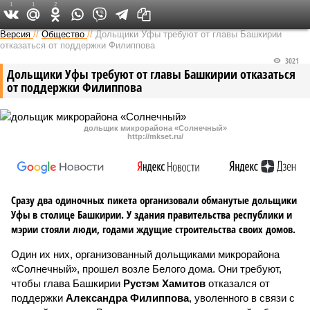
1
1
2
Версия в Башкирии
Версия
//
Общество
//
Дольщики Уфы требуют от главы Башкирии
отказаться от поддержки Филиппова
3021
Дольщики Уфы требуют от главы Башкирии отказаться
от поддержки Филиппова
дольщик микрорайона «Солнечный»
http://mkset.ru/
Сразу два одиночных пикета организовали обманутые дольщики
Уфы в столице Башкирии. У здания правительства республики и
мэрии стояли люди, годами ждущие строительства своих домов.
Один их них, организованный дольщиками микрорайона
«Солнечный», прошел возле Белого дома. Они требуют,
чтобы глава Башкирии
Рустэм Хамитов
отказался от
поддержки
Александра Филиппова
, уволенного в связи с