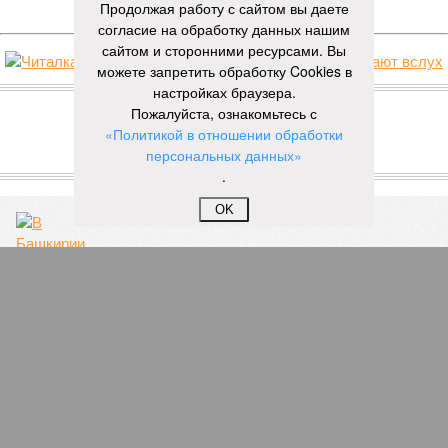
Продолжая работу с сайтом вы даете
согласие на обработку данных нашим
сайтом и сторонними ресурсами. Вы
можете запретить обработку Cookies в
НОВОСТИ ПАРТНЕРОВ
настройках браузера.
Пожалуйста, ознакомьтесь с
«Политикой в отношении обработки
Новости smi2.ru
персональных данных»
ЕЩЕ ИЗ РАЗДЕЛА «ВЛАСТЬ»
.
OK
В Башкирии полицейский устроил
смертельное ДТП
Сколько в Башкирии зарабатывают
ответственные за выборы?