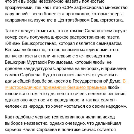
что эти выборы невозможно назвать полностью
прозрачными, так как штаб «СР» зафиксировал множество
нарушений - всего более ста протоколов, которые эсеры
направили на изучение в Центризбирком Башкортостана.
Также следует отметить, что в том же Салаватском округе
номер семь получила широкое распространение газета
«Жизнь Башкортостана», которая является самиздатом.
Весьма любопытно, что основными материалами этого
выпуска газеты стали интервью с экс-президентом
Башкирии Муртазой Рахимовым, который якобы не
доволен кандидатурой Сарбаева на выборах, и признание
самого Сарбаева, будто он отказывается от участия в
дальнейшей борьбе за кресло в Государственной Думе.
В
«чистосердечном признании» бывшего премьера
якобы
говорится о том, что для него это очень нелегкое решение,
однако оно честное и справедливое, и так как сам он -
человек из народа, то хочет «остаться со своим народом».
Как подобные черные технологии повлияли на исход
выборов неизвестно, однако очевидно, что дальнейшая
карьера Раиля Сарбаева в политике сейчас остается