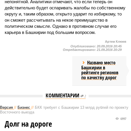
непонятной. Аналитики отмечают, что если теперь он
действительно будет оспаривать жалобы по собственному
округу и, таким образом, открыто ударит по избиркому, то
он сможет рассчитывать на некое преимущество в
политическом смысле. Однако в противном случае его
карьера в Башкирии под большим вопросом.
Артем Клюев
Опубликовано:
20.09.2016 20:45
Отредактировано:
21.09.2016 20:29
Названо место
Башкирии в
рейтинге регионов
по качеству дорог
КОММЕНТАРИИ
2
Версия
//
Бизнес
//
БКК требует с Башкирии 13 млрд рублей по проекту
Восточного выезда
6997
Долг на дороге