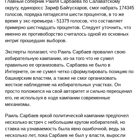
Главный соперник Раиля Сарбаева по Салаватскому
округу, единоросс Зариф Байгускаров, смог набрать 174345
голосов, порядка пятидесяти шести процентов, в то же
время у экс-премьера - 51379 голосов, что составляет
примерно шестнадцать процентов. Следует уточнить, что
именно их противоборство считалось одной из основных
интриг прошедших выборов.
Эксперты полагают, что Раиль Сарбаев провалил свою
избирательную кампанию, из-за того что не сумел
правильно ее организовать. Сарбаева не было в
Интернете, он не сумел четко сформулировать позицию по
башкирским властям, а также не смог организовать
жесткое наблюдение на избирательных участках. Он
просто положился на свой авторитет и сильно переоценил
его, не используя в ходе кампании современные
механизмы.
Раиль Сарбаев яркой политической кампании предпочел
несколько встреч с небольшим кругом избирателей, но
ставка на узнаваемость была явно ошибочной, ведь за
несколько лет, пока Сарбаев не был у власти, выросли