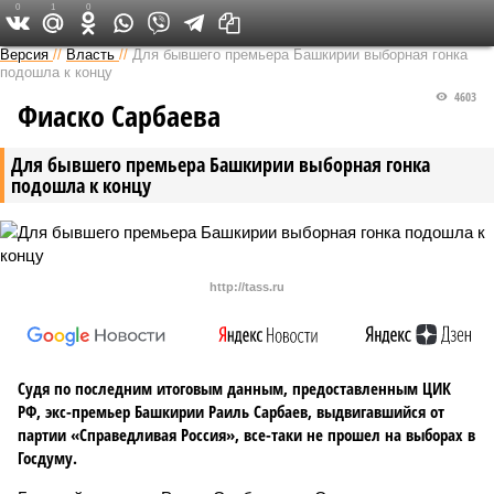
0
1
0
Версия в Башкирии
Версия
//
Власть
//
Для бывшего премьера Башкирии выборная гонка
подошла к концу
4603
Фиаско Сарбаева
Для бывшего премьера Башкирии выборная гонка
подошла к концу
http://tass.ru
Судя по последним итоговым данным, предоставленным ЦИК
РФ, экс-премьер Башкирии Раиль Сарбаев, выдвигавшийся от
партии «Справедливая Россия», все-таки не прошел на выборах в
Госдуму.