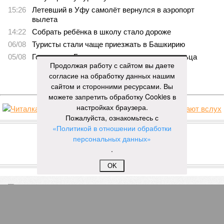
15:26
Летевший в Уфу самолёт вернулся в аэропорт
вылета
14:22
Собрать ребёнка в школу стало дороже
06/08
Туристы стали чаще приезжать в Башкирию
05/08
Гостинице «Бирск» не нашли нового владельца
Продолжая работу с сайтом вы даете
согласие на обработку данных нашим
ЕЩЕ НОВОСТИ
сайтом и сторонними ресурсами. Вы
можете запретить обработку Cookies в
настройках браузера.
Пожалуйста, ознакомьтесь с
НОВОСТИ ПАРТНЕРОВ
«Политикой в отношении обработки
персональных данных»
Новости smi2.ru
.
ЕЩЕ ИЗ РАЗДЕЛА «БИЗНЕС»
OK
В АО «Башкиравтодор» сегодня прошла
выемка документов