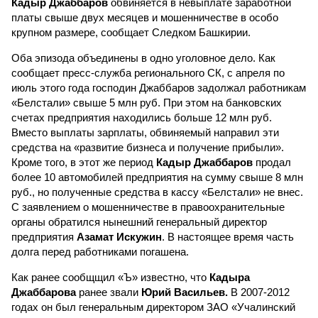
Кадыр Джаббаров
обвиняется в невыплате заработной
платы свыше двух месяцев и мошенничестве в особо
крупном размере, сообщает Следком Башкирии.
Оба эпизода объединены в одно уголовное дело. Как
сообщает пресс-служба регионального СК, с апреля по
июль этого года господин Джаббаров задолжал работникам
«Белстали» свыше 5 млн руб. При этом на банковских
счетах предприятия находились больше 12 млн руб.
Вместо выплаты зарплаты, обвиняемый направил эти
средства на «развитие бизнеса и получение прибыли».
Кроме того, в этот же период
Кадыр Джаббаров
продал
более 10 автомобилей предприятия на сумму свыше 8 млн
руб., но полученные средства в кассу «Белстали» не внес.
С заявлением о мошенничестве в правоохранительные
органы обратился нынешний генеральный директор
предприятия
Азамат Искужин
. В настоящее время часть
долга перед работниками погашена.
Как ранее сообщщил «Ъ» известно, что
Кадыра
Джаббарова
ранее звали
Юрий Васильев.
В 2007-2012
годах он был генеральным директором ЗАО «Учалинский