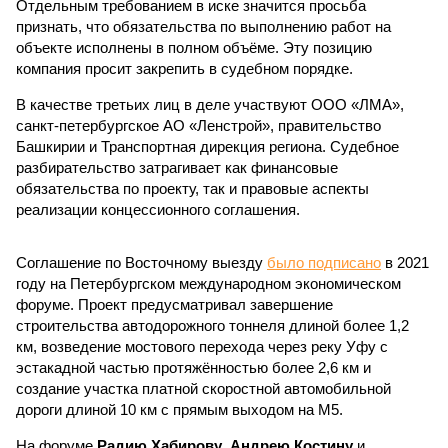
Отдельным требованием в иске значится просьба
признать, что обязательства по выполнению работ на
объекте исполнены в полном объёме. Эту позицию
компания просит закрепить в судебном порядке.
В качестве третьих лиц в деле участвуют ООО «ЛМА»,
санкт-петербургское АО «Ленстрой», правительство
Башкирии и Транспортная дирекция региона. Судебное
разбирательство затрагивает как финансовые
обязательства по проекту, так и правовые аспекты
реализации концессионного соглашения.
Соглашение по Восточному выезду
было подписано
в 2021
году на Петербургском международном экономическом
форуме. Проект предусматривал завершение
строительства автодорожного тоннеля длиной более 1,2
км, возведение мостового перехода через реку Уфу с
эстакадной частью протяжённостью более 2,6 км и
создание участка платной скоростной автомобильной
дороги длиной 10 км с прямым выходом на М5.
На форуме
Радию Хабирову
,
Андрею Костину
и