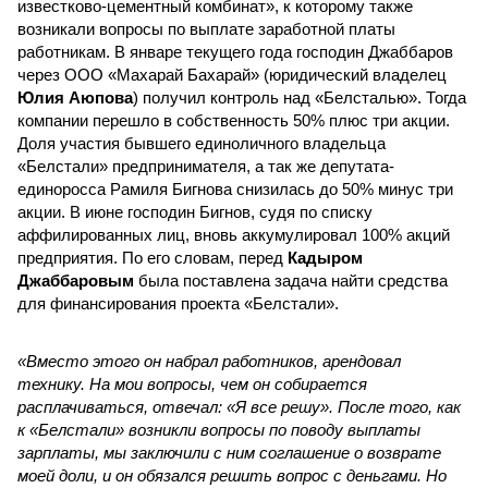
известково-цементный комбинат», к которому также
возникали вопросы по выплате заработной платы
работникам. В январе текущего года господин Джаббаров
через ООО «Махарай Бахарай» (юридический владелец
Юлия Аюпова
) получил контроль над «Белсталью». Тогда
компании перешло в собственность 50% плюс три акции.
Доля участия бывшего единоличного владельца
«Белстали» предпринимателя, а так же депутата-
единоросса Рамиля Бигнова снизилась до 50% минус три
акции. В июне господин Бигнов, судя по списку
аффилированных лиц, вновь аккумулировал 100% акций
предприятия. По его словам, перед
Кадыром
Джаббаровым
была поставлена задача найти средства
для финансирования проекта «Белстали».
«Вместо этого он набрал работников, арендовал
технику. На мои вопросы, чем он собирается
расплачиваться, отвечал: «Я все решу». После того, как
к «Белстали» возникли вопросы по поводу выплаты
зарплаты, мы заключили с ним соглашение о возврате
моей доли, и он обязался решить вопрос с деньгами. Но