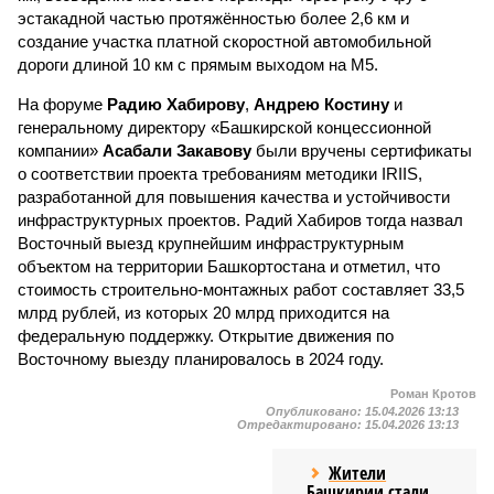
эстакадной частью протяжённостью более 2,6 км и
создание участка платной скоростной автомобильной
дороги длиной 10 км с прямым выходом на М5.
На форуме
Радию Хабирову
,
Андрею Костину
и
генеральному директору «Башкирской концессионной
компании»
Асабали Закавову
были вручены сертификаты
о соответствии проекта требованиям методики IRIIS,
разработанной для повышения качества и устойчивости
инфраструктурных проектов. Радий Хабиров тогда назвал
Восточный выезд крупнейшим инфраструктурным
объектом на территории Башкортостана и отметил, что
стоимость строительно-монтажных работ составляет 33,5
млрд рублей, из которых 20 млрд приходится на
федеральную поддержку. Открытие движения по
Восточному выезду планировалось в 2024 году.
Роман Кротов
Опубликовано:
15.04.2026 13:13
Отредактировано:
15.04.2026 13:13
Жители
Башкирии стали