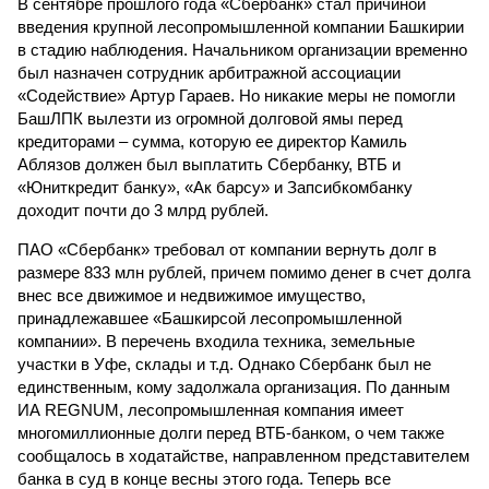
В сентябре прошлого года «Сбербанк» стал причиной
введения крупной лесопромышленной компании Башкирии
в стадию наблюдения. Начальником организации временно
был назначен сотрудник арбитражной ассоциации
«Содействие» Артур Гараев. Но никакие меры не помогли
БашЛПК вылезти из огромной долговой ямы перед
кредиторами – сумма, которую ее директор Камиль
Аблязов должен был выплатить Сбербанку, ВТБ и
«Юниткредит банку», «Ак барсу» и Запсибкомбанку
доходит почти до 3 млрд рублей.
ПАО «Сбербанк» требовал от компании вернуть долг в
размере 833 млн рублей, причем помимо денег в счет долга
внес все движимое и недвижимое имущество,
принадлежавшее «Башкирсой лесопромышленной
компании». В перечень входила техника, земельные
участки в Уфе, склады и т.д. Однако Сбербанк был не
единственным, кому задолжала организация. По данным
ИА REGNUM, лесопромышленная компания имеет
многомиллионные долги перед ВТБ-банком, о чем также
сообщалось в ходатайстве, направленном представителем
банка в суд в конце весны этого года. Теперь все