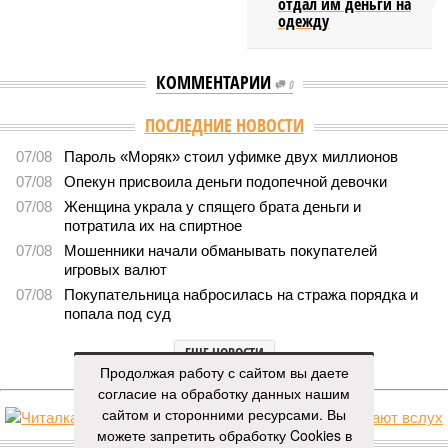
отдал им деньги на
одежду
КОММЕНТАРИИ
0
ПОСЛЕДНИЕ НОВОСТИ
07/08
Пароль «Моряк» стоил уфимке двух миллионов
07/08
Опекун присвоила деньги подопечной девочки
07/08
Женщина украла у спящего брата деньги и
потратила их на спиртное
07/08
Мошенники начали обманывать покупателей
игровых валют
07/08
Покупательница набросилась на стража порядка и
попала под суд
ЕЩЕ НОВОСТИ
Продолжая работу с сайтом вы даете
согласие на обработку данных нашим
сайтом и сторонними ресурсами. Вы
можете запретить обработку Cookies в
НОВОСТИ ПАРТНЕРОВ