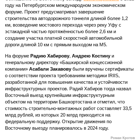
году на Петербургском международном экономическом
форуме. Проект предусматривал завершение
строительства автодорожного тоннеля длиной более 1,2
км, возведение мостового перехода через реку Уфу с
эстакадной частью протяжённостью более 2,6 км и
создание участка платной скоростной автомобильной
дороги длиной 10 км с прямым выходом на М5.
На форуме
Радию Хабирову
,
Андрею Костину
и
генеральному директору «Башкирской концессионной
компании»
Асабали Закавову
были вручены сертификаты
о соответствии проекта требованиям методики IRIIS,
разработанной для повышения качества и устойчивости
инфраструктурных проектов. Радий Хабиров тогда назвал
Восточный выезд крупнейшим инфраструктурным
объектом на территории Башкортостана и отметил, что
стоимость строительно-монтажных работ составляет 33,5
млрд рублей, из которых 20 млрд приходится на
федеральную поддержку. Открытие движения по
Восточному выезду планировалось в 2024 году.
Роман Кротов