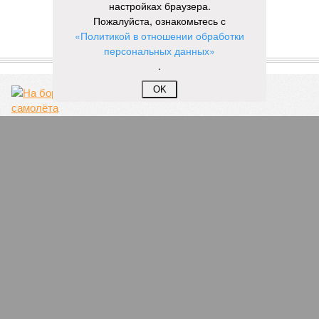
настройках браузера.
Пожалуйста, ознакомьтесь с
Новости smi2.ru
«Политикой в отношении обработки
персональных данных»
ЕЩЕ ИЗ РАЗДЕЛА «ОБЩЕСТВО»
.
OK
На борту самолёта Уфа – Анталья произошло
ЧП
Экс-главе отделения судебных приставов
вынесли приговор за взятки