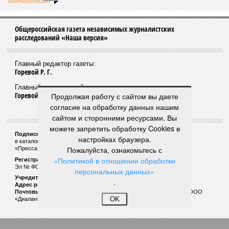
Общероссийская газета независимых журналистских
расследований «Наша версия»
Главный редактор газеты:
Горевой Р. Г.
Главный редактор сайта:
Горевой Р. Г.
Продолжая работу с сайтом вы даете
согласие на обработку данных нашим
сайтом и сторонними ресурсами. Вы
можете запретить обработку Cookies в
Подписной индекс газеты «Наша версия»:
настройках браузера.
в каталоге «Почта России» —
99266
Пожалуйста, ознакомьтесь с
«Пресса России» (зелёный) —
41522
«Политикой в отношении обработки
Регистрационный номер Роскомнадзора
Эл № ФС77-53847 от 26.04.2013.
персональных данных»
Учредитель ООО «Версия»
.
Адрес редакции:
123100, Россия, Москва, улица 1905 года, 7с1
Почтовый адрес редакции:
123022, Россия, Москва, а/я 29. для ООО
OK
«Диалан»