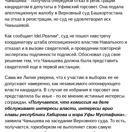
Чанышева** получила очередной отказ в регистрации
кандидатом в депутаты в Уфимский горсовет. Она подала
апелляционную жалобу в Верховный суд Башкортостана
на отказ в регистрации, но суд не удовлетворил иск
Чанышевой.
Как сообщает Idel.Реалии*, суд не пошел навстречу
координатору штаба оппозиционного властям Навального и
отказал и в вызове свидетелей, и проведении повторной
экспертизы подлинности подписей. Обосновал суд свое
решение тем, что Чанышева должна была представить
свидетелей еще в первой инстанции.
Сама же Лилия уверена, что к участию в выборах ее не
допускают намеренно, как независимого оппонирующего
власти кандидата. В случае ее избрания в горсовет она
представляла бы иные - по ее мнению истинные интересы
сограждан.
«Получается, что комиссия на деле
обслуживает интересы власти, интересы врио
главы республики Хабирова и мэра Уфы Мустафина»
,-
заявила Чанышева на заседании Верховного суда. То есть,
получается, горизберком не выполняет свою самую