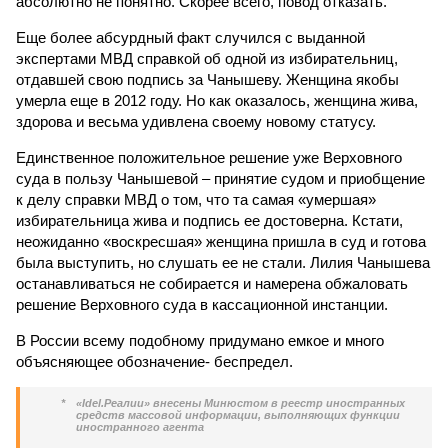
абсолютно не понятно. Скорее всего, повод отказать.
Еще более абсурдный факт случился с выданной
экспертами МВД справкой об одной из избирательниц,
отдавшей свою подпись за Чанышеву. Женщина якобы
умерла еще в 2012 году. Но как оказалось, женщина жива,
здорова и весьма удивлена своему новому статусу.
Единственное положительное решение уже Верховного
суда в пользу Чанышевой – принятие судом и приобщение
к делу справки МВД о том, что та самая «умершая»
избирательница жива и подпись ее достоверна. Кстати,
неожиданно «воскресшая» женщина пришла в суд и готова
была выступить, но слушать ее не стали. Лилия Чанышева
останавливаться не собирается и намерена обжаловать
решение Верховного суда в кассационной инстанции.
В России всему подобному придумано емкое и много
объясняющее обозначение- беспредел.
*
«Idel.Реалии» внесены Минюстом в реестр иностранных
средств массовой информации, выполняющих функции
иностранного агента