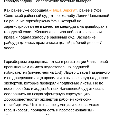
главную задачу – обеспечение честных выборов.
Как ранее уже сообщала
«Наша Версия»
, ранее в Уфе
Советский районный суд отверг жалобу Лилии Чанышевой
на решение горизбиркома Уфы, который не
зарегистрировал ее в качестве кандидата на довыборах в
городской совет. Женщина решила побороться за свои
права и подала жалобу в районный суд. Заседание
райсуда длилось практически целый рабочий день – 7
часов.
Горизберком оправдывал отказ в регистрации Чанышевой
превышением лимита недостоверных подписей
избирателей (менее, чем на 1%!). Лидер штаба Навального
и ее доверенное лицо просили и о вызове в суд на допрос
экспертов, которые проверяли подписные листы. Но во
всех просьбах и ходатайствах Чанышевой суд отказал,
сославшись на некую эфемерную «презумпцию
добросовестности» экспертов рабочей комиссии
горизбиркома. Что это за презумпция и как она может
гарантировать порядочность и профессионализм -