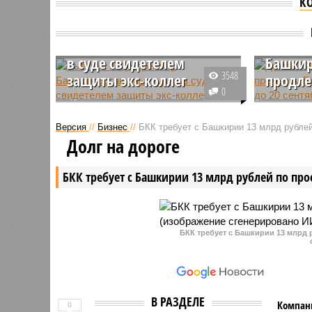
К
Бывший вице-премьер
Домашн
Башкортостана выступил
бывше
в суде свидетелем
Башкир
3548
защиты экс-коллег
продле
0
Бывший вице-премьер
Советски
Башкортостана, а ныне
домашний
Версия
//
Бизнес
//
БКК требует с Башкирии 13 млрд рублей
гендиректор «Башспирта» Рауф
премьера
Долг на дороге
Нугуманов выступил в суде
Башкорто
свидетелем защиты на процессе
до 20 сен
БКК требует с Башкирии 13 млрд рублей по про
по уголовному делу обвиняемых
Высокопо
в превышении полномочий экс-
обвиняет
коллег Александра Филиппова и
должност
Марата Гареева.
БКК требует с Башкирии 13 млрд 
В РАЗДЕЛЕ
Компани
0