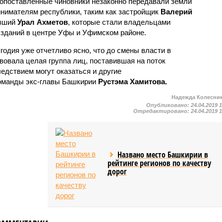
копоставленные чиновники незаконно передавали земли
нимателям республики, таким как застройщик
Валерий
явший
Урал Ахметов
, которые стали владельцами
и зданий в центре Уфы и Уфимском районе.
одия уже отчетливо ясно, что до смены власти в
вовала целая группа лиц, поставившая на поток
ледствием могут оказаться и другие
оманды экс-главы Башкирии
Рустэма Хамитова.
Надежда Колесни
Опубликовано:
24.04.2019 
Отредактировано:
24.04.2019 
Названо место Башкирии в
рейтинге регионов по качеству
дорог