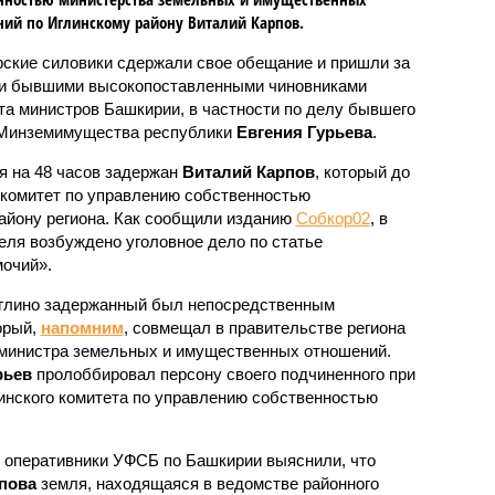
ий по Иглинскому району Виталий Карпов.
ские силовики сдержали свое обещание и пришли за
и бывшими высокопоставленными чиновниками
та министров Башкирии, в частности по делу бывшего
Минземимущества республики
Евгения Гурьева
.
я на 48 часов задержан
Виталий Карпов
, который до
 комитет по управлению собственностью
айону региона. Как сообщили изданию
Собкор02
, в
еля возбуждено уголовное дело по статье
очий».
Иглино задержанный был непосредственным
орый,
напомним
, совмещал в правительстве региона
 министра земельных и имущественных отношений.
рьев
пролоббировал персону своего подчиненного при
инского комитета по управлению собственностью
у оперативники УФСБ по Башкирии выяснили, что
пова
земля, находящаяся в ведомстве районного