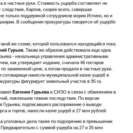
а в частные руки. Стоимость ущерба составляет не
т следствие, Карпов, скорее всего, совершая
не только поддержкой сотрудников мэрии Иглино, но и
кирии. В сообщении прокуратуры говорится об ущербе
такой же схеме, которой пользовался находящийся пока
ний Гурьев.
Таким же образом действовала еще одна
рьева - начальница управления административными
ем, как утверждает издание, сначала 46 гектаров
по заниженной цене, а потом продали в частные руки.
и сотоварищи нанесли муниципальной казне ущерб в
куратуры фигурирует земельный участок в 95 га.
правил
Евгения Гурьева
в СИЗО в связи с обвинением в
ий, повлекшем тяжкие последствия. По версии
я Гурьева, подписавшего распоряжение о выводе
рса и торгов, нанесли казне ущерб в 27 млн рублей.
а уголовных дела также по подозрению в превышении
 Предварительно с суммой ущерба на 27 и 35 млн