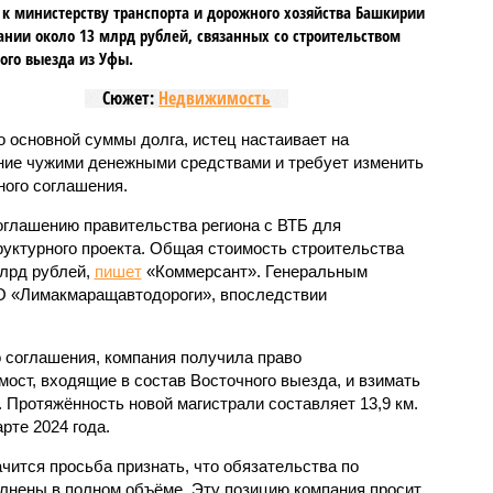
 к министерству транспорта и дорожного хозяйства Башкирии
ании около 13 млрд рублей, связанных со строительством
ого выезда из Уфы.
Сюжет:
Недвижимость
 основной суммы долга, истец настаивает на
ние чужими денежными средствами и требует изменить
ого соглашения.
соглашению правительства региона с ВТБ для
уктурного проекта. Общая стоимость строительства
млрд рублей,
пишет
«Коммерсант». Генеральным
 «Лимакмаращавтодороги», впоследствии
 соглашения, компания получила право
 мост, входящие в состав Восточного выезда, и взимать
. Протяжённость новой магистрали составляет 13,9 км.
рте 2024 года.
чится просьба признать, что обязательства по
лнены в полном объёме. Эту позицию компания просит