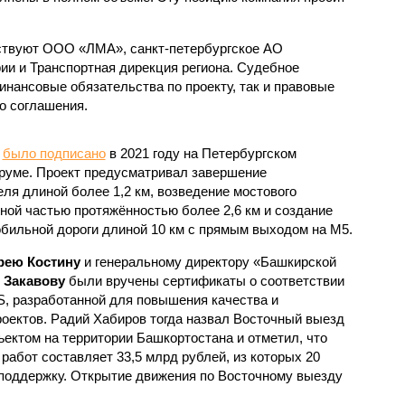
аствуют ООО «ЛМА», санкт-петербургское АО
ии и Транспортная дирекция региона. Судебное
инансовые обязательства по проекту, так и правовые
о соглашения.
у
было подписано
в 2021 году на Петербургском
уме. Проект предусматривал завершение
ля длиной более 1,2 км, возведение мостового
ной частью протяжённостью более 2,6 км и создание
обильной дороги длиной 10 км с прямым выходом на М5.
рею Костину
и генеральному директору «Башкирской
 Закавову
были вручены сертификаты о соответствии
S, разработанной для повышения качества и
оектов. Радий Хабиров тогда назвал Восточный выезд
ктом на территории Башкортостана и отметил, что
абот составляет 33,5 млрд рублей, из которых 20
поддержку. Открытие движения по Восточному выезду