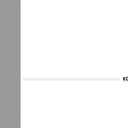
К
Версия
//
Власть
//
Раскрыта выделенная на развитие пром
План на миллиарды
Раскрыта выделенная на развитие промышленн