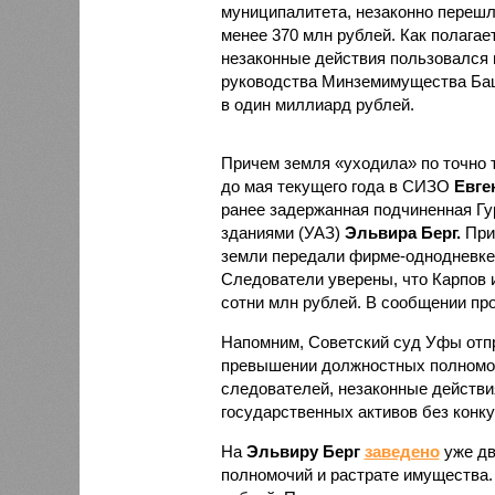
муниципалитета, незаконно перешл
менее 370 млн рублей. Как полагае
незаконные действия пользовался 
руководства Минземимущества Баш
в один миллиард рублей.
Причем земля «уходила» по точно 
до мая текущего года в СИЗО
Евге
ранее задержанная подчиненная Гу
зданиями (УАЗ)
Эльвира Берг.
Прич
земли передали фирме-однодневке 
Следователи уверены, что Карпов 
сотни млн рублей. В сообщении про
Напомним, Советский суд Уфы от
превышении должностных полномоч
следователей, незаконные действи
государственных активов без конку
На
Эльвиру Берг
заведено
уже дв
полномочий и растрате имущества.