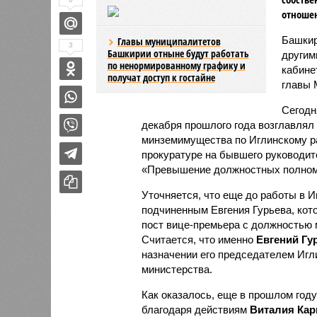
отношен
Башкир
Главы муниципалитетов
3
Башкирии отныне будут работать
другим
по ненормированному графику и
кабине
получат доступ к гостайне
главы 
Сегодн
декабря прошлого года возглавлял
минземимущества по Иглинскому р
прокуратуре на бывшего руководит
«Превышение должностных полном
Уточняется, что еще до работы в 
подчиненным Евгения Гурьева, кот
пост вице-премьера с должностью
Считается, что именно
Евгений Гу
назначении его председателем Игл
министерства.
Как оказалось, еще в прошлом год
благодаря действиям
Виталия Кар