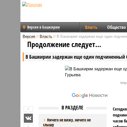
Власть
Общество
Версия в Башкирии
Версия
//
Власть
//
В Башкирии задержан еще один подчине
Продолжение следует...
В Башкирии задержан еще один подчиненный 
http
В РАЗДЕЛЕ
Сегодня
1
подчине
Ничего не вижу, ничего не
часов б
слышу
собстве
0