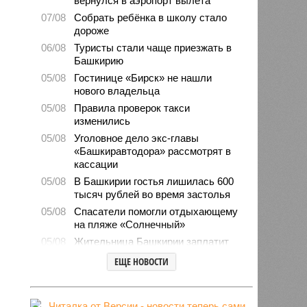
вернулся в аэропорт вылета
07/08
Собрать ребёнка в школу стало
дороже
06/08
Туристы стали чаще приезжать в
Башкирию
05/08
Гостинице «Бирск» не нашли
нового владельца
05/08
Правила проверок такси
изменились
05/08
Уголовное дело экс-главы
«Башкиравтодора» рассмотрят в
кассации
05/08
В Башкирии гостья лишилась 600
тысяч рублей во время застолья
05/08
Спасатели помогли отдыхающему
на пляже «Солнечный»
05/08
Жительница Башкирии заплатит
штраф за грубое общение в
ЕЩЕ НОВОСТИ
мессенджере