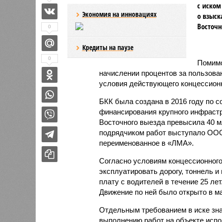
с иском
Экономия на инновациях
о взыск
Восточн
0
Кредиты на паузе
0
Помимо
начислении процентов за пользова
условия действующего концессионн
БКК была создана в 2016 году по 
финансирования крупного инфрастр
Восточного выезда превысила 40 
подрядчиком работ выступало ООО
переименованное в «ЛМА».
Согласно условиям концессионного
эксплуатировать дорогу, тоннель и
плату с водителей в течение 25 лет
Движение по ней было открыто в ма
Отдельным требованием в иске зна
выполнению работ на объекте испо