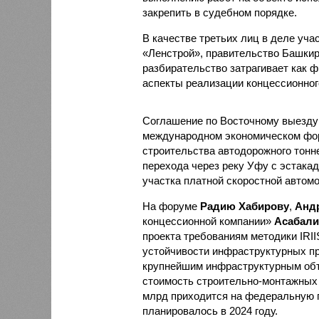
закрепить в судебном порядке.
В качестве третьих лиц в деле уч
«Ленстрой», правительство Башкир
разбирательство затрагивает как ф
аспекты реализации концессионног
Соглашение по Восточному выезд
международном экономическом фор
строительства автодорожного тонне
перехода через реку Уфу с эстакад
участка платной скоростной автом
На форуме
Радию Хабирову
,
Анд
концессионной компании»
Асабали
проекта требованиям методики IRII
устойчивости инфраструктурных пр
крупнейшим инфраструктурным объе
стоимость строительно-монтажных р
млрд приходится на федеральную 
планировалось в 2024 году.