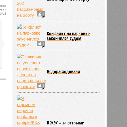
отов
13:13
3
13:13
Конфликт на парковке
закончился судом
1
Недорасходовали
3
8536
В ЖЭУ – за острыми