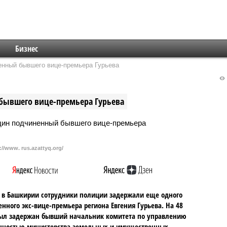
Бизнес
нный бывшего вице-премьера Гурьева
бывшего вице-премьера Гурьева
://www. rus.azattyq.org/
 в Башкирии сотрудники полиции задержали еще одного
нного экс-вице-премьера региона Евгения Гурьева. На 48
ыл задержан бывший начальник комитета по управлению
нностью министерства земельных и имущественных