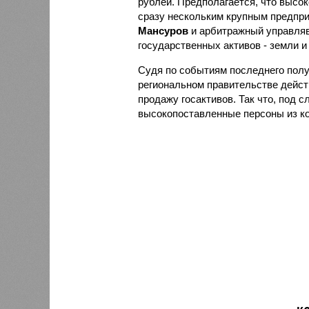
рублей. Предполагается, что высо
сразу нескольким крупным предпри
Мансуров
и арбитражный управл
государственных активов - земли 
Судя по событиям последнего полуг
региональном правительстве дейст
продажу госактивов. Так что, под с
высокопоставленные персоны из к