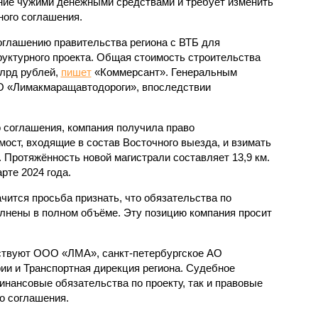
ние чужими денежными средствами и требует изменить
ого соглашения.
соглашению правительства региона с ВТБ для
уктурного проекта. Общая стоимость строительства
млрд рублей,
пишет
«Коммерсант». Генеральным
 «Лимакмаращавтодороги», впоследствии
 соглашения, компания получила право
 мост, входящие в состав Восточного выезда, и взимать
. Протяжённость новой магистрали составляет 13,9 км.
рте 2024 года.
чится просьба признать, что обязательства по
лнены в полном объёме. Эту позицию компания просит
аствуют ООО «ЛМА», санкт-петербургское АО
ии и Транспортная дирекция региона. Судебное
инансовые обязательства по проекту, так и правовые
о соглашения.