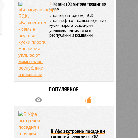
Каганат Хамитова трещит по
швам
«Башкиравтодор», БСК,
«Башнефть» - самые вкусные
куски пирога Башкирии
уплывают мимо главы
республики и компании
8500
ПОПУЛЯРНОЕ
В Уфе экстренно посадили
горящий самолет с 202