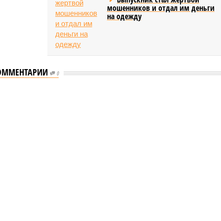
мошенников и отдал им деньги
на одежду
ОММЕНТАРИИ
0
ышленности Башкирии в 2026 году сумма
ости Башкирии в 2026 году сумма
тие промышленности Башкирии в 2026 году сумма
бражение: shedevrum.ai)
звестно, что в 2026 году на развитие промышленного сектора