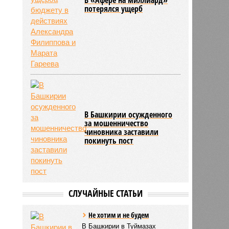
потерялся ущерб
В Башкирии осужденного
за мошенничество
чиновника заставили
покинуть пост
СЛУЧАЙНЫЕ СТАТЬИ
Не хотим и не будем
В Башкирии в Туймазах