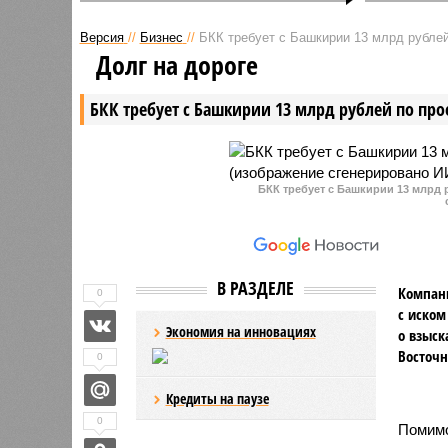
В столице Башкирии нашли
В столиц
погибшим одного из
сотрудни
Версия
//
Бизнес
//
БКК требует с Башкирии 13 млрд рублей
руководителей городского
получение
Долг на дороге
отдела полиции.
рублей п
Предварительно мужчина
избавить
БКК требует с Башкирии 13 млрд рублей по про
совершил самоубийство.
прохожде
БКК требует с Башкирии 13 млрд 
В РАЗДЕЛЕ
Компани
0
с иском
Экономия на инновациях
о взыск
Восточн
0
Кредиты на паузе
0
Помимо