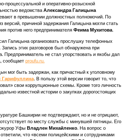
но-процессуальной и оперативно-розыскной
ьностью ведомства
Александра Галицына
евают в превышении должностных полномочий. По
из версий, причиной задержания Галицына могли стать
ния против него предпринимателя
Феима Мухитова
.
осил Галицына организовать прослушку телефонных
. Запись этих разговоров был обнаружена при
. Предприниматель не стал упорствовать и якобы дал
а, сообщает
proufu.ru.
ын мог быть задержан, как причастный к уголовному
 Гарифуллина
. В пользу этой версии говорит то, что
вал» свои коррупционные схемы. Кроме того личность
ндально известной истории о закупках дорогостоящих
уратуре Башкирии не подтверждают, но и не отрицают,
отсутствует по месту службы с минувшей пятницы. Его
рокурор Уфы
Владлен Михайленко
. На вопрос о
ответили, что «всеми полицейскими и сотрудниками