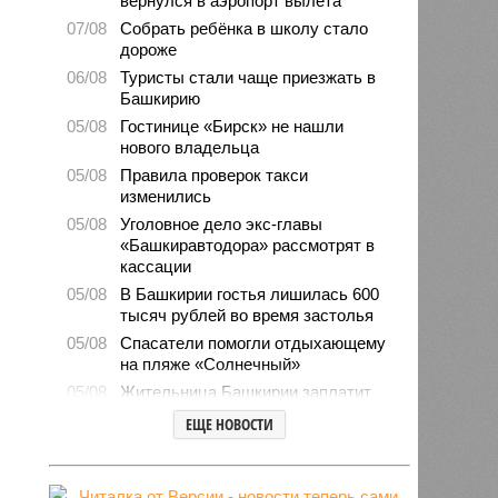
вернулся в аэропорт вылета
07/08
Собрать ребёнка в школу стало
дороже
06/08
Туристы стали чаще приезжать в
Башкирию
05/08
Гостинице «Бирск» не нашли
нового владельца
05/08
Правила проверок такси
изменились
05/08
Уголовное дело экс-главы
«Башкиравтодора» рассмотрят в
кассации
05/08
В Башкирии гостья лишилась 600
тысяч рублей во время застолья
05/08
Спасатели помогли отдыхающему
на пляже «Солнечный»
05/08
Жительница Башкирии заплатит
штраф за грубое общение в
ЕЩЕ НОВОСТИ
мессенджере