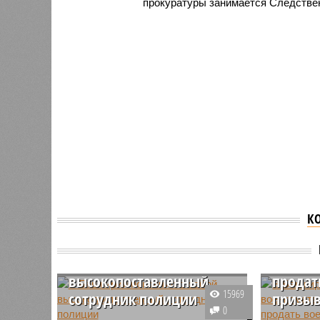
прокуратуры занимается Следствен
К
В Башк
В Башкирии покончил с
сотруд
собой
задерж
высокопоставленный
продат
15969
сотрудник полиции
призы
0