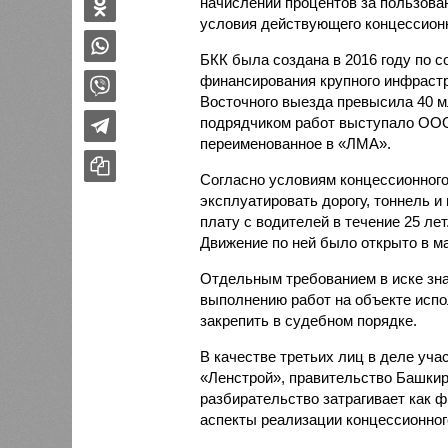
начислении процентов за пользова
условия действующего концессионн
БКК была создана в 2016 году по 
финансирования крупного инфрастр
Восточного выезда превысила 40 
подрядчиком работ выступало ООО
переименованное в «ЛМА».
Согласно условиям концессионного
эксплуатировать дорогу, тоннель и
плату с водителей в течение 25 лет
Движение по ней было открыто в ма
Отдельным требованием в иске зна
выполнению работ на объекте испо
закрепить в судебном порядке.
В качестве третьих лиц в деле уч
«Ленстрой», правительство Башкир
разбирательство затрагивает как ф
аспекты реализации концессионног