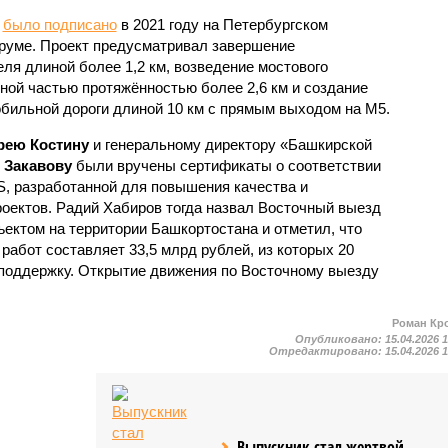
у
было подписано
в 2021 году на Петербургском
уме. Проект предусматривал завершение
ля длиной более 1,2 км, возведение мостового
ной частью протяжённостью более 2,6 км и создание
обильной дороги длиной 10 км с прямым выходом на М5.
рею Костину
и генеральному директору «Башкирской
 Закавову
были вручены сертификаты о соответствии
S, разработанной для повышения качества и
оектов. Радий Хабиров тогда назвал Восточный выезд
ктом на территории Башкортостана и отметил, что
абот составляет 33,5 млрд рублей, из которых 20
поддержку. Открытие движения по Восточному выезду
Роман Кр
Опубликовано:
15.04.2026 
Отредактировано:
15.04.2026 
Выпускник стал жертвой