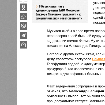
уголов
В Башкирии главу
деятел
администрации ЗАТО Межгорье
подозр
Виктора Панченко привлекут и к
одной 
дисциплинарной ответственности
показа
Мухитов якобы в свое время попр
переговоров своей бывшей супруги
задержании самого Феима Мухитова
показания на Александра Галицын
Согласно другим источникам, Галиц
делу «золотого» прокурора
Рамиля
Гарифуллин подробно «документиро
прокурора была «засвечена» в ска
лекарств для орфанных больных.
Факт задержания сотрудника в прок
отмечая, что
Александр Галицын
обязанности выполняет бывший п
процессуальном статусе Галицына 