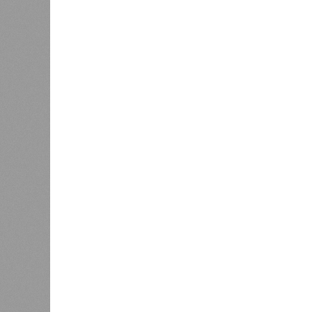
Башкири
«Мост» в Поднебесную
часть э
0
О план
регион
Недорасходовали
заседа
0
объявл
премьер и министр промышленности
республике ведется системная раб
поставленных руководством стран
Премьер-министр правительства 
драйвером развития регионально
производства.
«При этом одной из ключевых зад
республики в реализацию проекто
независимости. По ряду направл
в части беспилотных авиационных
На развитие этой сферы республик
рамках одноименного национальног