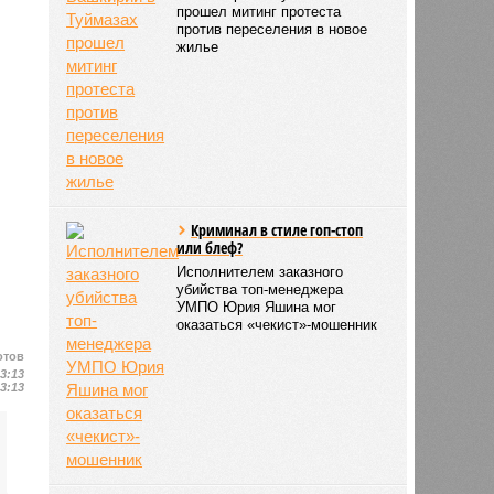
прошел митинг протеста
против переселения в новое
жилье
Криминал в стиле гоп-стоп
или блеф?
Исполнителем заказного
убийства топ-менеджера
УМПО Юрия Яшина мог
оказаться «чекист»-мошенник
отов
13:13
13:13