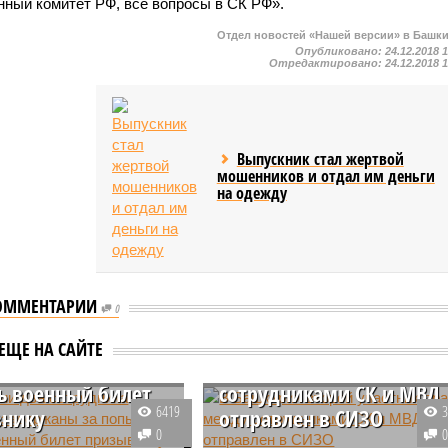
ный комитет РФ, все вопросы в СК РФ».
Отдел новостей «Нашей версии» в Башк
Опубликовано:
24.12.2018 
Отредактировано:
24.12.2018 
Выпускник стал жертвой
мошенников и отдал им деньги
на одежду
ОММЕНТАРИИ
0
ирии два
ника военкомата
В Башкирии второй
ЕЩЕ НА САЙТЕ
аны за попытку
участник драки между
ь военный билет
сотрудниками СК и МВД
6419
внику
отправлен в СИЗО
0