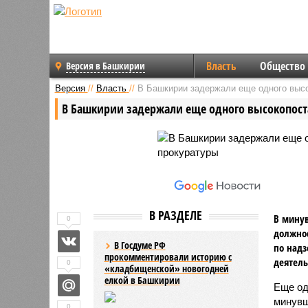
Власть
Общество
Версия в Башкирии
Версия
//
Власть
//
В Башкирии задержали еще одного высо
В Башкирии задержали еще одного высокопост
В РАЗДЕЛЕ
В мину
0
должно
В Госдуме РФ
по надз
прокомментировали историю с
деятель
0
«кладбищенской» новогодней
елкой в Башкирии
Еще од
минувш
0