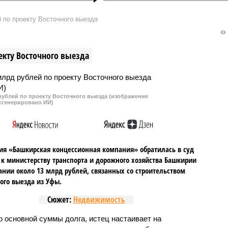
е Башкирии задержаны
В столице Башкирии по делу о
ки военкомата за
конфликте между сотрудниками
 по проекту Восточного выезда
 взятки в 200 тыс.
Следственного комитета и
ри попытке незаконно
представителями МВД в
 призывника от
Демском отделе полиции
екту Восточного выезда
ния службы в армии.
задержан еще один
подозреваемый.
рублей по проекту Восточного выезда (изображение
сгенерировано ИИ)
я «Башкирская концессионная компания» обратилась в суд
 к министерству транспорта и дорожного хозяйства Башкирии
ании около 13 млрд рублей, связанных со строительством
ого выезда из Уфы.
Сюжет:
Недвижимость
 основной суммы долга, истец настаивает на