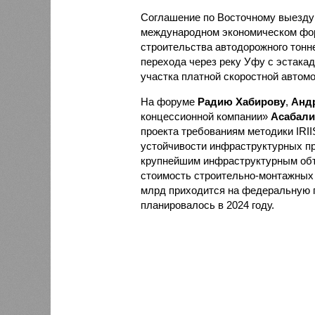
Соглашение по Восточному выезд
международном экономическом фор
строительства автодорожного тонне
перехода через реку Уфу с эстакад
участка платной скоростной автом
На форуме
Радию Хабирову
,
Анд
концессионной компании»
Асабали
проекта требованиям методики IRII
устойчивости инфраструктурных пр
крупнейшим инфраструктурным объе
стоимость строительно-монтажных р
млрд приходится на федеральную 
планировалось в 2024 году.