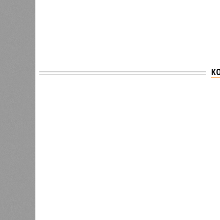
К
Версия
//
Власть
//
Раскрыта выделенная на развитие пром
План на миллиарды
Раскрыта выделенная на развитие промышленн
Раскрыта выделенная на разви
(изо
В РАЗДЕЛЕ
Стало и
0