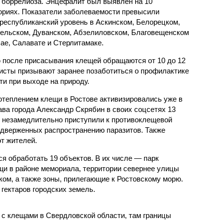
 боррелиоза. Энцефалит был выявлен на 10
ориях. Показатели заболеваемости превысили
республиканский уровень в Аскинском, Белорецком,
ельском, Дуванском, Абзелиловском, Благовещенском
ае, Салавате и Стерлитамаке.
 после присасывания клещей обращаются от 10 до 12
исты призывают заранее позаботиться о профилактике
и при выходе на природу.
потеплением клещи в Ростове активизировались уже в
ава города Александр Скрябин в своих соцсетях 13
ы незамедлительно приступили к противоклещевой
одверженных распространению паразитов. Также
т жителей.
я обработать 19 объектов. В их числе — парк
щи в районе мемориала, территории севернее улицы
ом, а также зоны, прилегающие к Ростовскому морю.
 гектаров городских земель.
с клещами в Свердловской области, там границы