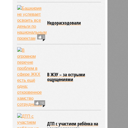
Недорасходовали
3
В ЖЭУ – за острыми
ощущениями
196
ДТП с участием ребёнка на