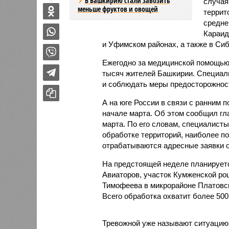
В Башкирию стали завозить
случая
меньше фруктов и овощей
террит
средне
Караид
и Уфимском районах, а также в Сиб
Ежегодно за медицинской помощью
тысяч жителей Башкирии. Специал
и соблюдать меры предосторожност
А на юге России в связи с ранним 
начале марта. Об этом сообщил гл
марта. По его словам, специалист
обработке территорий, наиболее п
отрабатываются адресные заявки о
На предстоящей неделе планируетс
Авиаторов, участок Кумженской ро
Тимофеева в микрорайоне Платовск
Всего обработка охватит более 500
Тревожной уже называют ситуацию 