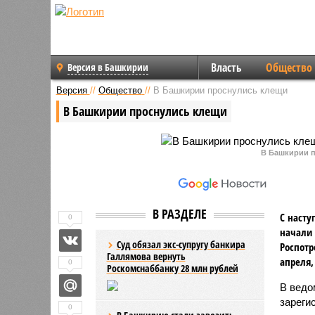
Власть
Общество
Версия в Башкирии
Версия
//
Общество
//
В Башкирии проснулись клещи
В Башкирии проснулись клещи
В Башкирии п
В РАЗДЕЛЕ
С насту
0
начали 
Суд обязал экс-супругу банкира
Роспотр
Галлямова вернуть
апреля,
0
Роскомснаббанку 28 млн рублей
В ведо
зареги
0