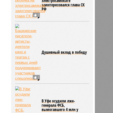
электросамокате
заинтересовался глава СК
РФ
1
Душевный вклад в победу
1
В Уфе осудили лже-
генерала ФСБ,
вымогавшего 4 млн у