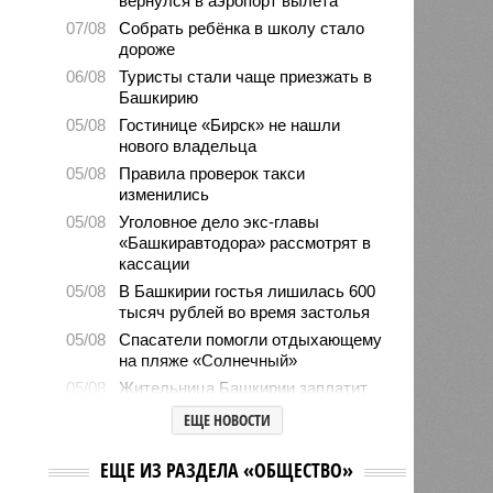
вернулся в аэропорт вылета
07/08
Собрать ребёнка в школу стало
дороже
06/08
Туристы стали чаще приезжать в
Башкирию
05/08
Гостинице «Бирск» не нашли
нового владельца
05/08
Правила проверок такси
изменились
05/08
Уголовное дело экс-главы
«Башкиравтодора» рассмотрят в
кассации
05/08
В Башкирии гостья лишилась 600
тысяч рублей во время застолья
05/08
Спасатели помогли отдыхающему
на пляже «Солнечный»
05/08
Жительница Башкирии заплатит
штраф за грубое общение в
ЕЩЕ НОВОСТИ
мессенджере
ЕЩЕ ИЗ РАЗДЕЛА «ОБЩЕСТВО»