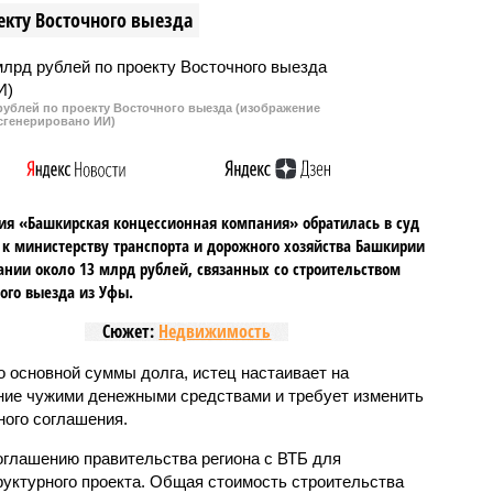
екту Восточного выезда
у не хотели
участия в едином дне
ать деньги.
голосования мэра столицы
республики Ирека Ялалова.
рублей по проекту Восточного выезда (изображение
сгенерировано ИИ)
я «Башкирская концессионная компания» обратилась в суд
 к министерству транспорта и дорожного хозяйства Башкирии
ании около 13 млрд рублей, связанных со строительством
ого выезда из Уфы.
Сюжет:
Недвижимость
 основной суммы долга, истец настаивает на
ние чужими денежными средствами и требует изменить
ого соглашения.
соглашению правительства региона с ВТБ для
уктурного проекта. Общая стоимость строительства