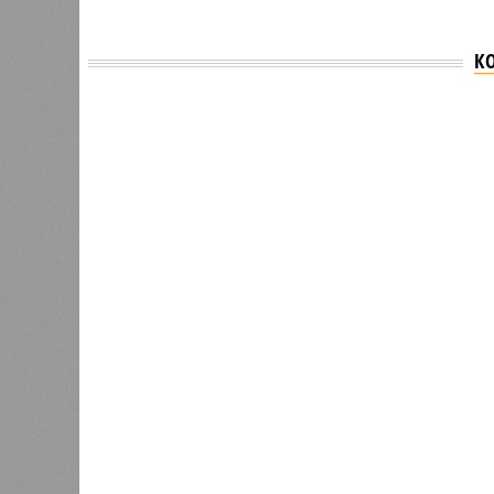
К
Версия
//
Власть
//
Раскрыта выделенная на развитие пром
План на миллиарды
Раскрыта выделенная на развитие промышленн
Раскрыта выделенная на разви
(изо
В РАЗДЕЛЕ
Стало и
0
Башкири
«Мост» в Поднебесную
часть э
0
О план