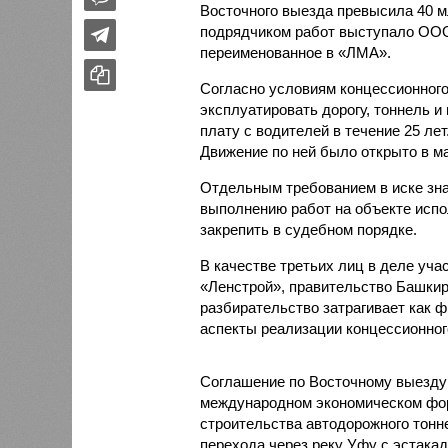
Восточного выезда превысила 40 
подрядчиком работ выступало ООО
переименованное в «ЛМА».
Согласно условиям концессионного
эксплуатировать дорогу, тоннель и
плату с водителей в течение 25 лет
Движение по ней было открыто в ма
Отдельным требованием в иске зна
выполнению работ на объекте испо
закрепить в судебном порядке.
В качестве третьих лиц в деле уч
«Ленстрой», правительство Башкир
разбирательство затрагивает как ф
аспекты реализации концессионног
Соглашение по Восточному выезд
международном экономическом фор
строительства автодорожного тонне
перехода через реку Уфу с эстакад