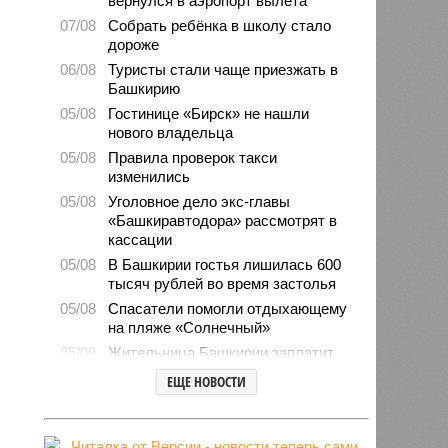
вернулся в аэропорт вылета
07/08
Собрать ребёнка в школу стало
дороже
06/08
Туристы стали чаще приезжать в
Башкирию
05/08
Гостинице «Бирск» не нашли
нового владельца
05/08
Правила проверок такси
изменились
05/08
Уголовное дело экс-главы
«Башкиравтодора» рассмотрят в
кассации
05/08
В Башкирии гостья лишилась 600
тысяч рублей во время застолья
05/08
Спасатели помогли отдыхающему
на пляже «Солнечный»
05/08
Жительница Башкирии заплатит
штраф за грубое общение в
ЕЩЕ НОВОСТИ
мессенджере