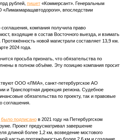
млрд рублей,
пишет
«Коммерсант». Генеральным
 «Лимакмаращавтодороги», впоследствии
 соглашения, компания получила право
 мост, входящие в состав Восточного выезда, и взимать
. Протяжённость новой магистрали составляет 13,9 км.
рте 2024 года.
чится просьба признать, что обязательства по
лнены в полном объёме. Эту позицию компания просит
аствуют ООО «ЛМА», санкт-петербургское АО
ии и Транспортная дирекция региона. Судебное
инансовые обязательства по проекту, так и правовые
о соглашения.
у
было подписано
в 2021 году на Петербургском
уме. Проект предусматривал завершение
ля длиной более 1,2 км, возведение мостового
ной частью протяжённостью более 2,6 км и создание