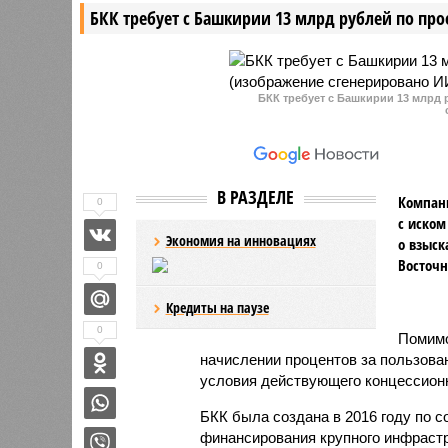
БКК требует с Башкирии 13 млрд рублей по про
отравление детей.
Ранее ем
выплачив
БКК требует с Башкирии 13 млрд 
В РАЗДЕЛЕ
Компани
0
с иском
Экономия на инновациях
о взыск
Восточн
0
Кредиты на паузе
0
Помимо
начислении процентов за пользова
условия действующего концессионн
БКК была создана в 2016 году по 
финансирования крупного инфрастр