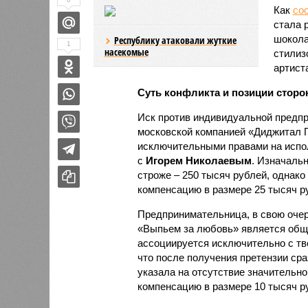
Как
со
стала 
шокола
Республику атаковали жуткие
1
насекомые
стилиз
артист
Суть конфликта и позиции сторо
Иск против индивидуальной предп
московской компанией «Диджитал П
исключительными правами на испол
с
Игорем Николаевым
. Изначаль
строже – 250 тысяч рублей, однако
компенсацию в размере 25 тысяч р
Предпринимательница, в свою очер
«Выпьем за любовь» является общ
ассоциируется исключительно с тв
что после получения претензии ср
указала на отсутствие значительн
компенсацию в размере 10 тысяч р