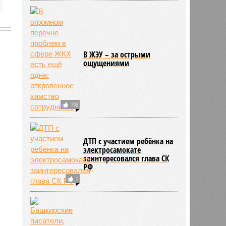
В ЖЭУ – за острыми
ощущениями
8490
196
ДТП с участием ребёнка на
электросамокате
заинтересовался глава СК
РФ
1