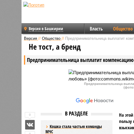
Власть
Общество
Версия в Башкирии
Версия
//
Общество
//
Предпринимательница выплатит ком
Не тост, а бренд
Предпринимательница выплатит компенсацию 
Предпринимательница выплат
(фото
В РАЗДЕЛЕ
На этой
0
пользу 
Кошка стала частью команды
взыскав
МЧС
0