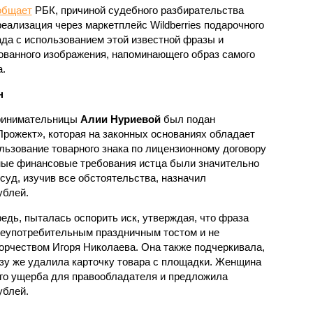
общает
РБК, причиной судебного разбирательства
реализация через маркетплейс Wildberries подарочного
да с использованием этой известной фразы и
ованного изображения, напоминающего образ самого
а.
н
ринимательницы
Алии Нуриевой
был подан
рожект», которая на законных основаниях обладает
ьзование товарного знака по лицензионному договору
ные финансовые требования истца были значительно
 суд, изучив все обстоятельства, назначил
ублей.
едь, пыталась оспорить иск, утверждая, что фраза
еупотребительным праздничным тостом и не
орчеством Игоря Николаева. Она также подчеркивала,
азу же удалила карточку товара с площадки. Женщина
ого ущерба для правообладателя и предложила
ублей.