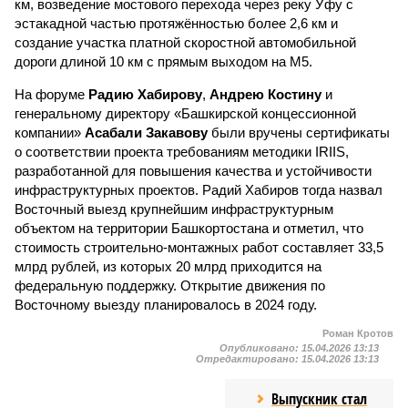
км, возведение мостового перехода через реку Уфу с
эстакадной частью протяжённостью более 2,6 км и
создание участка платной скоростной автомобильной
дороги длиной 10 км с прямым выходом на М5.
На форуме
Радию Хабирову
,
Андрею Костину
и
генеральному директору «Башкирской концессионной
компании»
Асабали Закавову
были вручены сертификаты
о соответствии проекта требованиям методики IRIIS,
разработанной для повышения качества и устойчивости
инфраструктурных проектов. Радий Хабиров тогда назвал
Восточный выезд крупнейшим инфраструктурным
объектом на территории Башкортостана и отметил, что
стоимость строительно-монтажных работ составляет 33,5
млрд рублей, из которых 20 млрд приходится на
федеральную поддержку. Открытие движения по
Восточному выезду планировалось в 2024 году.
Роман Кротов
Опубликовано:
15.04.2026 13:13
Отредактировано:
15.04.2026 13:13
Выпускник стал