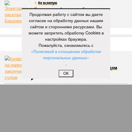
КОММЕНТАРИИ
0
Продолжая работу с сайтом вы даете
ПОСЛЕДНИЕ НОВОСТИ
согласие на обработку данных нашим
06/08
Туристы стали чаще приезжать в Башкирию
сайтом и сторонними ресурсами. Вы
05/08
Гостинице «Бирск» не нашли нового владельца
можете запретить обработку Cookies в
настройках браузера.
05/08
Правила проверок такси изменились
Пожалуйста, ознакомьтесь с
05/08
Уголовное дело экс-главы «Башкиравтодора»
«Политикой в отношении обработки
рассмотрят в кассации
персональных данных»
05/08
В Башкирии гостья лишилась 600 тысяч рублей во
.
время застолья
OK
ЕЩЕ НОВОСТИ
НОВОСТИ ПАРТНЕРОВ
Новости smi2.ru
ЕЩЕ ИЗ РАЗДЕЛА «БИЗНЕС»