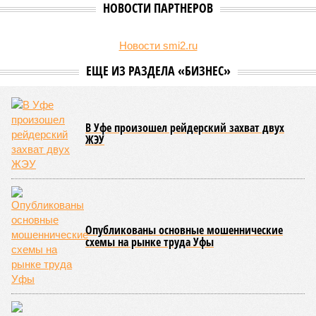
Стало известно, что в 2026 году на развитие промышленного
сектора Башкирии будет направлено более 2 миллиардов рублей.
Большую часть этих средств выделят из федерального бюджета.
О планах выделить на поддержку промышленного сектора
региона в 2026 году 2 миллиарда рублей было объявлено
на заседании правительства Республики Башкортостан
объявлено о планах выделить . Как обратил внимание
вице-премьер и министр промышленности, энергетики и
инноваций РБ
Александр Шельдяев
, в республике
ведется системная работа по выполнению задач
технологического лидерства, поставленных руководством
страны.
Премьер-министр правительства Башкортостана
Андрей
Назаров
отметил, что основным драйвером развития
региональной промышленности должны выступить
обрабатывающие производства.
«При этом одной из ключевых задач остается
максимальное вовлечение предприятий республики в
реализацию проектов обеспечения технологического