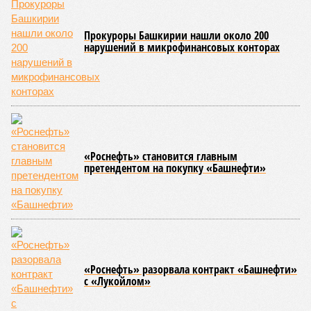
лидерства и независимости. По ряду направлений мы
показываем хорошие результаты, например в части
беспилотных авиационных систем», – указал Назаров.
На развитие этой сферы республика привлекла
дополнительно 1,3 миллиарда рублей в рамках
одноименного национального проекта. Большая часть этих
средств предназначена для оснащения центра дронов на
базе технопарка «Зубово».
Кроме того, в регионе планируется увеличить число малых
технологических компаний до 150, а также довести
количество резидентов инновационного центра «Сколково»
из Башкортостана до 60.
Как
отмечают
эксперты, общероссийская ситуация в
промышленности сильно разнится по отраслям. Наиболее
уверенный рост демонстрируют производства, связанные с
оборонно-промышленным комплексом, беспилотниками, а
также фармацевтика, медицинская и химическая
промышленность. В то же время в других гражданских