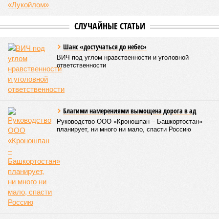
отраслях, столкнувшихся со снижением спроса,
наблюдается отрицательная динамика.
Поскольку в Башкирии существенная часть средств
выделяется в рамках нацпроекта «Беспилотные
авиационные системы», данное направление здесь
считается одним из наиболее перспективных
В 2025 году общий объем господдержки промышленности
республики также составлял 2 миллиарда рублей, из
которых 1,6 миллиарда было направлено на развитие
инфраструктуры.
Вячеслав Буйнов
Опубликовано:
23.01.2026 13:59
Отредактировано:
23.01.2026 13:59
Выпускник стал
жертвой
мошенников и
отдал им деньги на
одежду