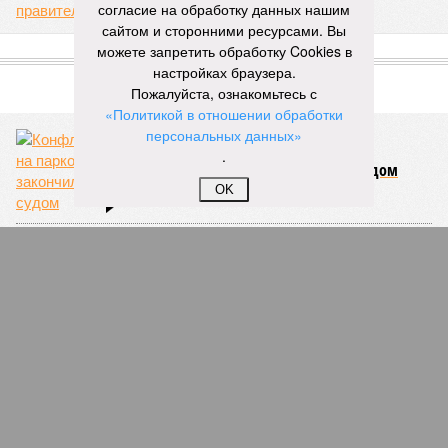
согласие на обработку данных нашим
ПОСЛЕДНИЕ НОВОСТИ
сайтом и сторонними ресурсами. Вы
05/08
Гостинице «Бирск» не нашли нового владельца
можете запретить обработку Cookies в
05/08
Правила проверок такси изменились
настройках браузера.
Пожалуйста, ознакомьтесь с
05/08
Уголовное дело экс-главы «Башкиравтодора»
«Политикой в отношении обработки
рассмотрят в кассации
персональных данных»
05/08
В Башкирии гостья лишилась 600 тысяч рублей во
.
время застолья
05/08
Спасатели помогли отдыхающему на пляже
OK
«Солнечный»
ЕЩЕ НОВОСТИ
НОВОСТИ ПАРТНЕРОВ
Новости smi2.ru
ЕЩЕ ИЗ РАЗДЕЛА «ОБЩЕСТВО»