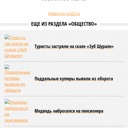
сектора Башкирии будет направлено более 2 миллиардов рублей.
Большую часть этих средств выделят из федерального бюджета.
О планах выделить на поддержку промышленного сектора
региона в 2026 году 2 миллиарда рублей было объявлено
на заседании правительства Республики Башкортостан
объявлено о планах выделить . Как обратил внимание
вице-премьер и министр промышленности, энергетики и
инноваций РБ
Александр Шельдяев
, в республике
ведется системная работа по выполнению задач
технологического лидерства, поставленных руководством
страны.
Премьер-министр правительства Башкортостана
Андрей
Назаров
отметил, что основным драйвером развития
региональной промышленности должны выступить
обрабатывающие производства.
«При этом одной из ключевых задач остается
максимальное вовлечение предприятий республики в
реализацию проектов обеспечения технологического
лидерства и независимости. По ряду направлений мы
показываем хорошие результаты, например в части