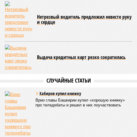
беспилотных авиационных систем», – указал Назаров.
На развитие этой сферы республика привлекла
дополнительно 1,3 миллиарда рублей в рамках
одноименного национального проекта. Большая часть этих
средств предназначена для оснащения центра дронов на
базе технопарка «Зубово».
Кроме того, в регионе планируется увеличить число малых
технологических компаний до 150, а также довести
количество резидентов инновационного центра «Сколково»
из Башкортостана до 60.
Как
отмечают
эксперты, общероссийская ситуация в
промышленности сильно разнится по отраслям. Наиболее
уверенный рост демонстрируют производства, связанные с
оборонно-промышленным комплексом, беспилотниками, а
также фармацевтика, медицинская и химическая
промышленность. В то же время в других гражданских
отраслях, столкнувшихся со снижением спроса,
наблюдается отрицательная динамика.