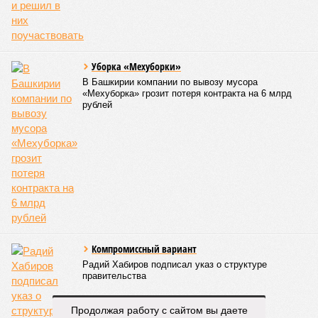
Поскольку в Башкирии существенная часть средств
выделяется в рамках нацпроекта «Беспилотные
авиационные системы», данное направление здесь
считается одним из наиболее перспективных
В 2025 году общий объем господдержки промышленности
республики также составлял 2 миллиарда рублей, из
которых 1,6 миллиарда было направлено на развитие
инфраструктуры.
Вячеслав Буйнов
Опубликовано:
23.01.2026 13:59
Отредактировано:
23.01.2026 13:59
Жители
Башкирии стали
больше тратить на
посещение платных
больниц
КОММЕНТАРИИ
0
Продолжая работу с сайтом вы даете