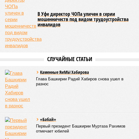
В 2025 году общий объем господдержки промышленности
республики также составлял 2 миллиарда рублей, из
которых 1,6 миллиарда было направлено на развитие
инфраструктуры.
Вячеслав Буйнов
Опубликовано:
23.01.2026 13:59
Отредактировано:
23.01.2026 13:59
Названо место
Башкирии в
рейтинге регионов
по качеству дорог
КОММЕНТАРИИ
0
ПОСЛЕДНИЕ НОВОСТИ
07/08
Пароль «Моряк» стоил уфимке двух миллионов
07/08
Опекун присвоила деньги подопечной девочки
07/08
Женщина украла у спящего брата деньги и
потратила их на спиртное