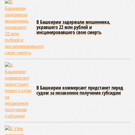
базе технопарка «Зубово».
Кроме того, в регионе планируется увеличить число малых
технологических компаний до 150, а также довести
количество резидентов инновационного центра «Сколково»
из Башкортостана до 60.
Как
отмечают
эксперты, общероссийская ситуация в
промышленности сильно разнится по отраслям. Наиболее
уверенный рост демонстрируют производства, связанные с
оборонно-промышленным комплексом, беспилотниками, а
также фармацевтика, медицинская и химическая
промышленность. В то же время в других гражданских
отраслях, столкнувшихся со снижением спроса,
наблюдается отрицательная динамика.
Поскольку в Башкирии существенная часть средств
выделяется в рамках нацпроекта «Беспилотные
авиационные системы», данное направление здесь
считается одним из наиболее перспективных