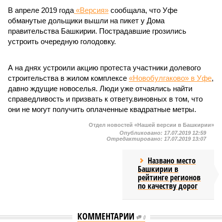
В апреле 2019 года
«Версия»
сообщала, что Уфе
обманутые дольщики вышли на пикет у Дома
правительства Башкирии. Пострадавшие грозились
устроить очередную голодовку.
А на днях устроили акцию протеста участники долевого
строительства в жилом комплексе
«Новобулгаково» в Уфе
,
давно ждущие новоселья. Люди уже отчаялись найти
справедливость и призвать к ответу.виновных в том, что
они не могут получить оплаченные квадратные метры.
Отдел новостей «Нашей версии в Башкирии»
Опубликовано:
17.07.2019 12:59
Отредактировано:
17.07.2019 13:07
Названо место
Башкирии в
рейтинге регионов
по качеству дорог
КОММЕНТАРИИ
0