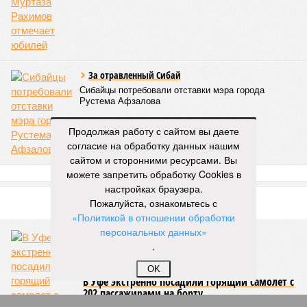
07/08
Мошенники начали обманывать покупателей
игровых валют
07/08
Покупательница набросилась на стража порядка и
попала под суд
ЕЩЕ НОВОСТИ
Продолжая работу с сайтом вы даете
НОВОСТИ ПАРТНЕРОВ
согласие на обработку данных нашим
сайтом и сторонними ресурсами. Вы
Новости smi2.ru
можете запретить обработку Cookies в
настройках браузера.
ЕЩЕ ИЗ РАЗДЕЛА «БИЗНЕС»
Пожалуйста, ознакомьтесь с
«Политикой в отношении обработки
персональных данных»
.
OK
В Башкирии директора предприятия
«Арланстрой» наказали за 700-тысячный
долг по зарплате