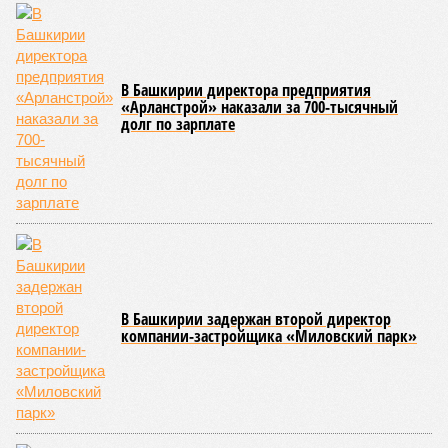
объявлено о планах выделить . Как обратил внимание
вице-премьер и министр промышленности, энергетики и
инноваций РБ
Александр Шельдяев
, в республике
ведется системная работа по выполнению задач
технологического лидерства, поставленных руководством
страны.
Премьер-министр правительства Башкортостана
Андрей
Назаров
отметил, что основным драйвером развития
региональной промышленности должны выступить
обрабатывающие производства.
«При этом одной из ключевых задач остается
максимальное вовлечение предприятий республики в
реализацию проектов обеспечения технологического
лидерства и независимости. По ряду направлений мы
показываем хорошие результаты, например в части
беспилотных авиационных систем», – указал Назаров.
На развитие этой сферы республика привлекла
дополнительно 1,3 миллиарда рублей в рамках
одноименного национального проекта. Большая часть этих
средств предназначена для оснащения центра дронов на