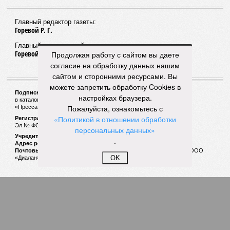
Главный редактор газеты:
Горевой Р. Г.
Главный редактор сайта:
Горевой Р. Г.
Продолжая работу с сайтом вы даете
согласие на обработку данных нашим
сайтом и сторонними ресурсами. Вы
можете запретить обработку Cookies в
Подписной индекс газеты «Наша версия»:
настройках браузера.
в каталоге «Почта России» —
99266
Пожалуйста, ознакомьтесь с
«Пресса России» (зелёный) —
41522
«Политикой в отношении обработки
Регистрационный номер Роскомнадзора
Эл № ФС77-53847 от 26.04.2013.
персональных данных»
Учредитель ООО «Версия»
.
Адрес редакции:
123100, Россия, Москва, улица 1905 года, 7с1
Почтовый адрес редакции:
123022, Россия, Москва, а/я 29. для ООО
OK
«Диалан»
© «Версия»
18+
Все права защищены