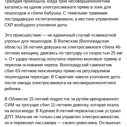
Трагедия произошла, когда трое несовершеннолетних
катались на одном электросамокате прямо в зоне для
пешеходов и сбили бабушку. С тяжёлыми травмами
пострадавшую госпитализировали, а местное управление
СКР возбудило уголовное дело.
Это происшествие — не единичный случай «самокатной
угрозы» для пешеходов. В Волжском (Волгоградская
область) 16-летняя девушка на электросамокате сбила 46-
летнюю женщину, двигаясь по тротуару со скоростью 25 км/
ч. От удара пешеход получила черепно-мозговую травму и
перелом основания черепа. Волгоградский самокатчик
сбил 63-летнюю пенсионерку прямо на регулируемом
пешеходном переходе. В Саратове завели уголовное дело
после наезда электросамоката на несовершеннолетнего
ребенка .
В Обнинске 15-летний подросток за рулём арендованного
СИМ на тротуаре сбил 11-летнюю девочку, которая ехала
на велосипеде. В Кургане 8-летний первоклассник устроил
ДТП. Мальчик не только сам управлял электросамокатом,
но и перевозил пассажира — своего ровесника. Он выехал