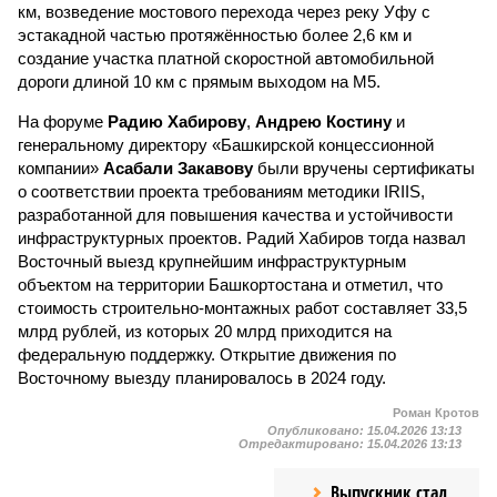
км, возведение мостового перехода через реку Уфу с
эстакадной частью протяжённостью более 2,6 км и
создание участка платной скоростной автомобильной
дороги длиной 10 км с прямым выходом на М5.
На форуме
Радию Хабирову
,
Андрею Костину
и
генеральному директору «Башкирской концессионной
компании»
Асабали Закавову
были вручены сертификаты
о соответствии проекта требованиям методики IRIIS,
разработанной для повышения качества и устойчивости
инфраструктурных проектов. Радий Хабиров тогда назвал
Восточный выезд крупнейшим инфраструктурным
объектом на территории Башкортостана и отметил, что
стоимость строительно-монтажных работ составляет 33,5
млрд рублей, из которых 20 млрд приходится на
федеральную поддержку. Открытие движения по
Восточному выезду планировалось в 2024 году.
Роман Кротов
Опубликовано:
15.04.2026 13:13
Отредактировано:
15.04.2026 13:13
Выпускник стал