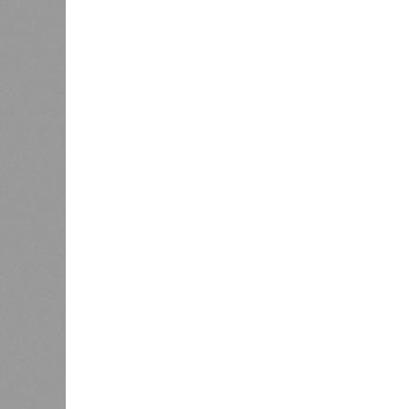
Башкири
«Мост» в Поднебесную
часть э
0
О план
регион
заседа
0
объявл
премье
РБ
Ал
работа
постав
Недорасходовали
Премье
Назаров
отметил, что основным д
должны выступить обрабатывающи
«При этом одной из ключевых зад
республики в реализацию проекто
независимости. По ряду направл
в части беспилотных авиационных
На развитие этой сферы республик