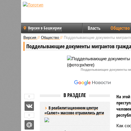
Власть
Общество
Версия в Башкирии
Версия
//
Общество
//
Подделывающие документы мигранто
Подделывающие документы мигрантов граждан
Подделывающие документы миг
В РАЗДЕЛЕ
На этой
0
преступ
В реабилитационном центре
человек
«Салют» массово отравились дети
республ
0
Как со