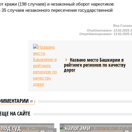
 кражи (198 случаев) и незаконный оборот наркотиков
 35 случаев незаконного пересечения государственной
Яна Солов
Опубликовано:
13.02.2025 
Отредактировано:
13.02.2025 
Названо место Башкирии в
рейтинге регионов по качеству
дорог
ОММЕНТАРИИ
0
ьница Башкирии
Двое уфимцев попали
ЕЩЕ НА САЙТЕ
ла погоню и
под суд за аферу с
 под суд
налогами
1830