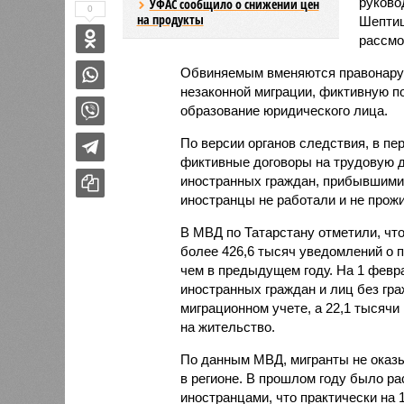
руково
УФАС сообщило о снижении цен
0
на продукты
Шептиц
рассмо
Обвиняемым вменяются правонаруш
незаконной миграции, фиктивную по
образование юридического лица.
По версии органов следствия, в пе
фиктивные договоры на трудовую д
иностранных граждан, прибывшими 
иностранцы не работали и не прож
В МВД по Татарстану отметили, что
более 426,6 тысяч уведомлений о п
чем в предыдущем году. На 1 февра
иностранных граждан и лиц без гра
миграционном учете, а 22,1 тысяч
на жительство.
По данным МВД, мигранты не оказы
в регионе. В прошлом году было р
иностранцами, что практически на 