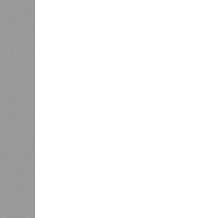
Соглашение по Восточному выезд
международном экономическом фор
строительства автодорожного тонне
перехода через реку Уфу с эстакад
участка платной скоростной автом
На форуме
Радию Хабирову
,
Анд
концессионной компании»
Асабали
проекта требованиям методики IRII
устойчивости инфраструктурных пр
крупнейшим инфраструктурным объе
стоимость строительно-монтажных р
млрд приходится на федеральную 
планировалось в 2024 году.