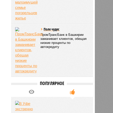
Поле чудес
ПромТрансБанк в Башкирии
заманивает клиентов, обещая
низкие проценты по
автокредиту
ПОПУЛЯРНОЕ
отов
13:13
13:13