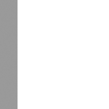
К
Версия
//
Власть
//
Раскрыта выделенная на развитие пром
План на миллиарды
Раскрыта выделенная на развитие промышленн
Раскрыта выделенная на разви
(изо
В РАЗДЕЛЕ
Стало и
0