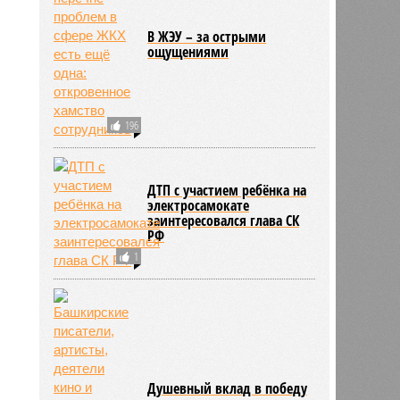
В ЖЭУ – за острыми
ощущениями
196
ДТП с участием ребёнка на
электросамокате
заинтересовался глава СК
РФ
1
Душевный вклад в победу