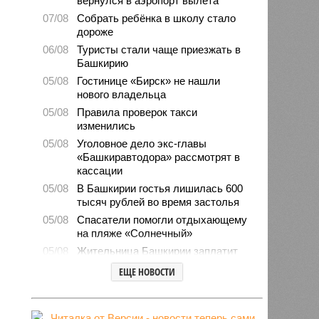
вернулся в аэропорт вылета
07/08
Собрать ребёнка в школу стало
дороже
06/08
Туристы стали чаще приезжать в
Башкирию
05/08
Гостинице «Бирск» не нашли
нового владельца
05/08
Правила проверок такси
изменились
05/08
Уголовное дело экс-главы
«Башкиравтодора» рассмотрят в
кассации
05/08
В Башкирии гостья лишилась 600
тысяч рублей во время застолья
05/08
Спасатели помогли отдыхающему
на пляже «Солнечный»
05/08
Жительница Башкирии заплатит
штраф за грубое общение в
ЕЩЕ НОВОСТИ
мессенджере