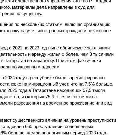
дителя следственного управления СКР по РТ Андрея
кого, материалы дела направлены в суд для
трения по существу.
ения по нескольких статьям, включая организацию
становку на учет иностранных граждан и незаконное
риод с 2021 по 2023 год ныне обвиняемые заключили
еятельность и аренду жилья с более, чем 3 тысячами
в Татарстан на заработку. При этом фактически
ивали по указанным адресам.
 в 2024 году в республике было зарегистрировано
остановке на миграционный учет, что на 7,5% больше,
ля 2025 года в Татарстане находились 97,5 тысяч
жданства, из которых 75,4 тысячи состояли на
и имели разрешения на временное проживание или вид
вают существенного влияния на уровень преступности
асследовано 660 преступлений, совершенных
18% больше, чем за аналогичным период 2023 года.