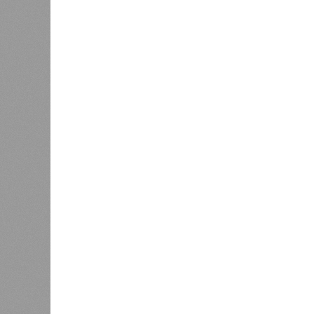
начислении процентов за пользова
условия действующего концессионн
БКК была создана в 2016 году по 
финансирования крупного инфрастр
Восточного выезда превысила 40 
подрядчиком работ выступало ООО
переименованное в «ЛМА».
Согласно условиям концессионного
эксплуатировать дорогу, тоннель и
плату с водителей в течение 25 лет
Движение по ней было открыто в ма
Отдельным требованием в иске зна
выполнению работ на объекте испо
закрепить в судебном порядке.
В качестве третьих лиц в деле уч
«Ленстрой», правительство Башкир
разбирательство затрагивает как ф
аспекты реализации концессионног