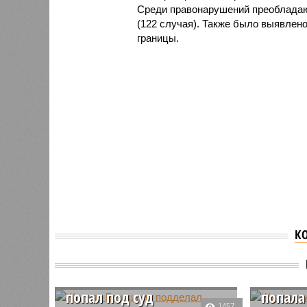
Среди правонарушений преобладают
(122 случая). Также было выявлено
границы.
К
Житель Башкирии
Жител
подделал диплом и
устрои
попал под суд
попала
1457