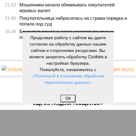
21:53
Мошенники начали обманывать покупателей
игровых валют
21:48
Покупательница набросилась на стража порядка и
попала под суд
16:34
Башкирия вошла в число лидеров по научно-
Продолжая работу с сайтом вы даете
популярному туризму
согласие на обработку данных нашим
ЕЩЕ НОВОСТИ
сайтом и сторонними ресурсами. Вы
можете запретить обработку Cookies в
настройках браузера.
Пожалуйста, ознакомьтесь с
НОВОСТИ ПАРТНЕРОВ
«Политикой в отношении обработки
персональных данных»
.
Новости smi2.ru
OK
ЕЩЕ ИЗ РАЗДЕЛА «ОБЩЕСТВО»
Вахтовикам задолжали больше 20
миллионов